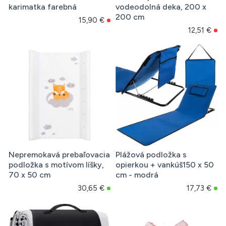
karimatka farebná
vodeodolná deka, 200 x
200 cm
15,90 €
12,51 €
Nepremokavá prebaľovacia
Plážová podložka s
podložka s motívom líšky,
opierkou + vankúš150 x 50
70 x 50 cm
cm - modrá
30,65 €
17,73 €