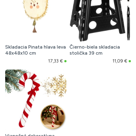
Skladacia Pinata hlava leva
Čierno-biela skladacia
48x48x10 cm
stolička 39 cm
17,33 €
11,09 €
Vianočná dekoratívna