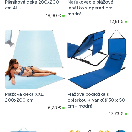
Pikniková deka 200x200
Nafukovacie plážové
cm ALU
lehátko s operadlom,
modré
18,90 €
12,51 €
Plážová deka XXL,
Plážová podložka s
200x200 cm
opierkou + vankúš150 x 50
cm - modrá
6,78 €
17,73 €