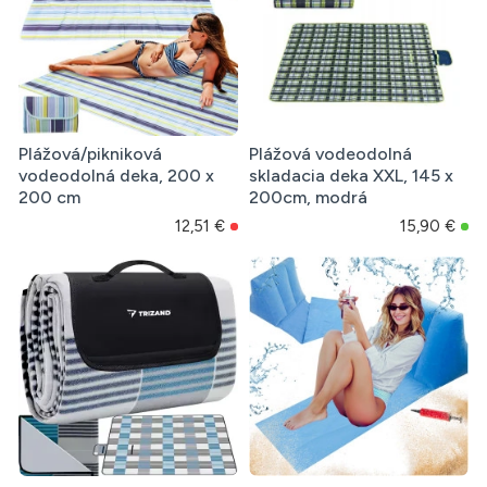
Plážová/pikniková
Plážová vodeodolná
vodeodolná deka, 200 x
skladacia deka XXL, 145 x
200 cm
200cm, modrá
12,51 €
15,90 €