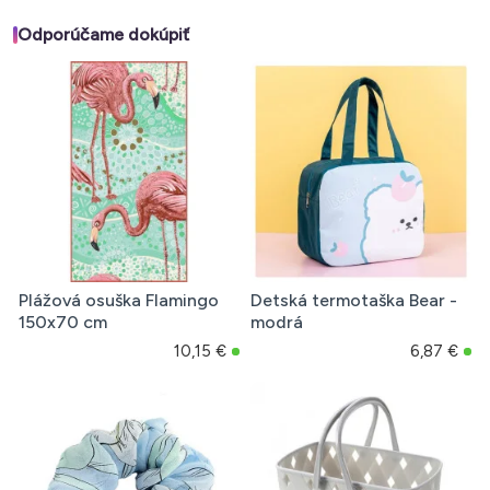
Odporúčame dokúpiť
Plážová osuška Flamingo
Detská termotaška Bear -
150x70 cm
modrá
10,15 €
6,87 €