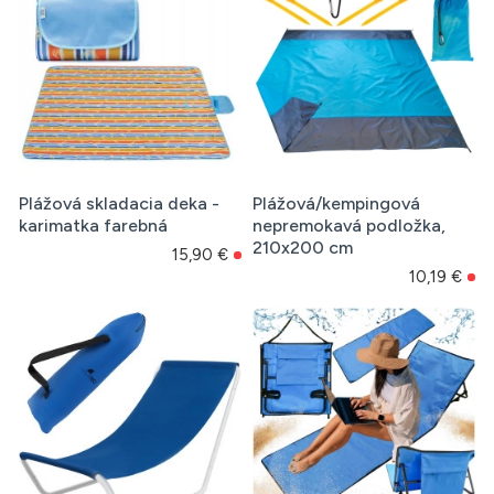
Plážová skladacia deka -
Plážová/kempingová
karimatka farebná
nepremokavá podložka,
210x200 cm
15,90 €
10,19 €