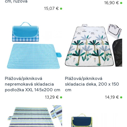
cm, ružová
16,90 €
15,07 €
Plážová/pikniková
Plážová/pikniková
nepremokavá skladacia
skladacia deka, 200 x 150
podložka XXL 145x200 cm
cm
13,29 €
14,19 €