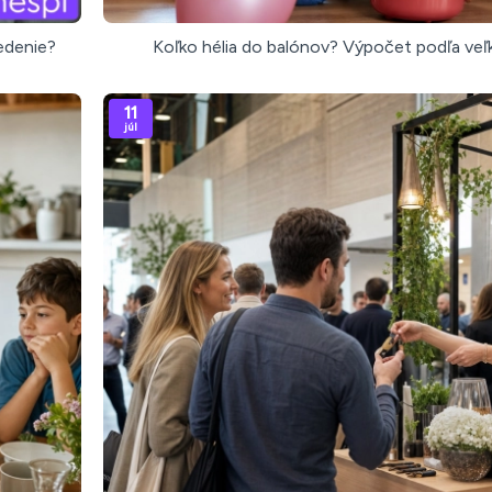
sedenie?
Koľko hélia do balónov? Výpočet podľa veľ
11
júl