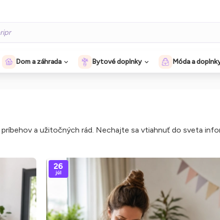
Dom a záhrada
Bytové doplnky
Móda a doplnk
 príbehov a užitočných rád. Nechajte sa vtiahnuť do sveta infor
26
júl