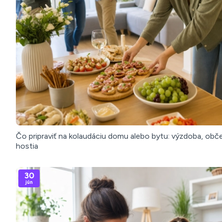
Čo pripraviť na kolaudáciu domu alebo bytu: výzdoba, obč
hostia
30
jún