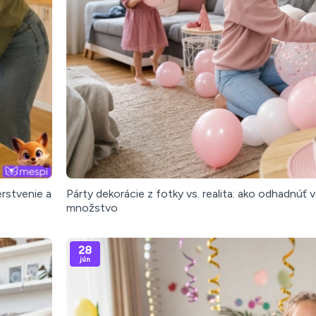
erstvenie a
Párty dekorácie z fotky vs. realita: ako odhadnúť v
množstvo
28
jún