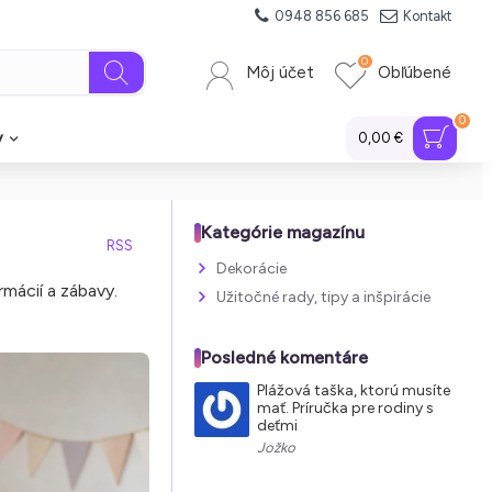
0948 856 685
Kontakt
0
Môj účet
Obľúbené
0
y
0,00 €
Kategórie magazínu
RSS
Dekorácie
mácií a zábavy.
Užitočné rady, tipy a inšpirácie
Posledné komentáre
Plážová taška, ktorú musíte
mať. Príručka pre rodiny s
deťmi
Jožko