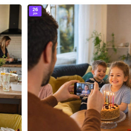
26
jún