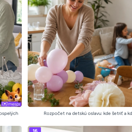
dospelých
Rozpočet na detskú oslavu: kde šetriť a kd
16