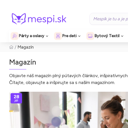
Párty a oslavy
Pre deti
Bytový Textil
Magazín
Magazín
Objavte náš magazín plný pútavých článkov, inšpiratívnych
Čítajte, objavujte a inšpirujte sa s naším magazínom.
28
júl