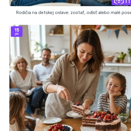
Rodičia na detskej oslave: zostať, odísť alebo malé po
15
júl