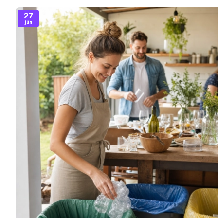
27
jún