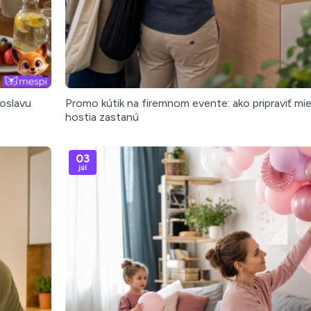
 oslavu
Promo kútik na firemnom evente: ako pripraviť mie
hostia zastanú
03
júl