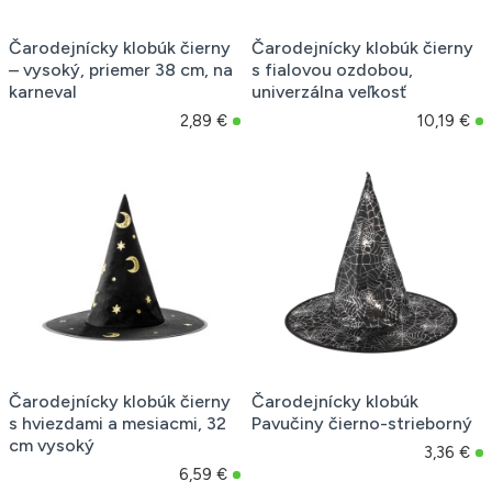
Čarodejnícky klobúk čierny
Čarodejnícky klobúk čierny
– vysoký, priemer 38 cm, na
s fialovou ozdobou,
karneval
univerzálna veľkosť
2,89 €
10,19 €
Čarodejnícky klobúk čierny
Čarodejnícky klobúk
s hviezdami a mesiacmi, 32
Pavučiny čierno-strieborný
cm vysoký
3,36 €
6,59 €