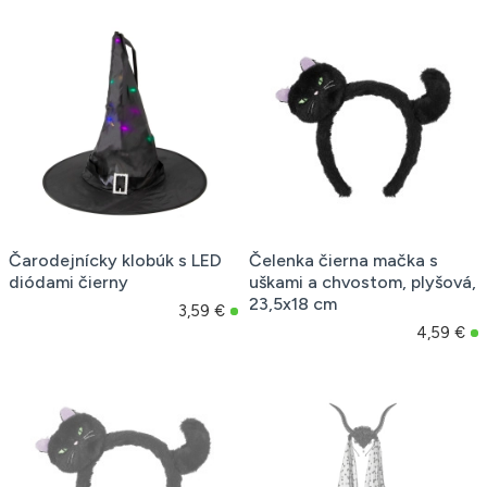
Čarodejnícky klobúk s LED
Čelenka čierna mačka s
diódami čierny
uškami a chvostom, plyšová,
23,5x18 cm
3,59 €
4,59 €