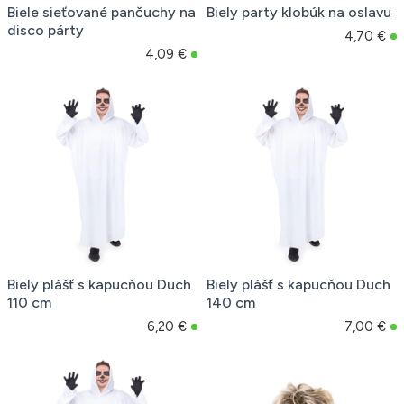
Biele sieťované pančuchy na
Biely party klobúk na oslavu
disco párty
4,70 €
4,09 €
Biely plášť s kapucňou Duch
Biely plášť s kapucňou Duch
110 cm
140 cm
6,20 €
7,00 €