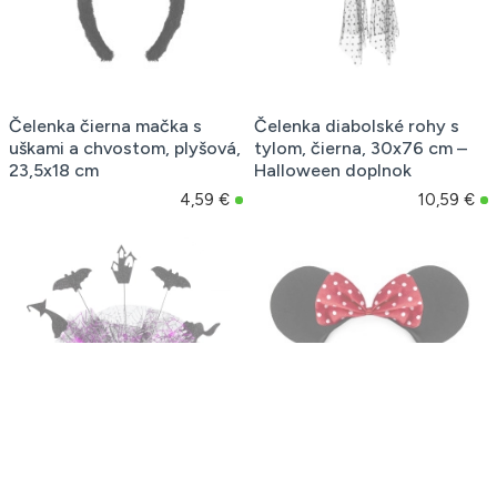
Čelenka čierna mačka s
Čelenka diabolské rohy s
uškami a chvostom, plyšová,
tylom, čierna, 30x76 cm –
23,5x18 cm
Halloween doplnok
4,59 €
10,59 €
Čelenka Kráľovná
Čelenka myška s čiernymi