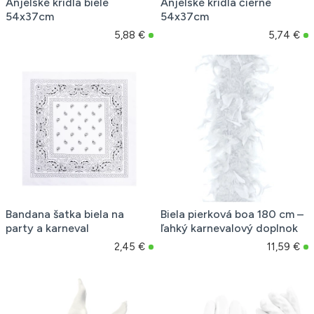
Anjelské krídla biele
Anjelské krídla čierne
54x37cm
54x37cm
5,88 €
5,74 €
Bandana šatka biela na
Biela pierková boa 180 cm –
party a karneval
ľahký karnevalový doplnok
2,45 €
11,59 €