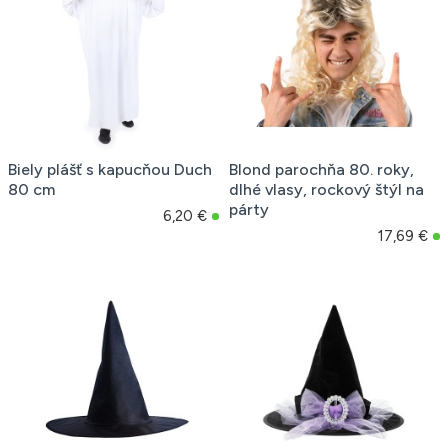
Biely plášť s kapucňou Duch
Blond parochňa 80. roky,
80 cm
dlhé vlasy, rockový štýl na
párty
6,20 €
17,69 €