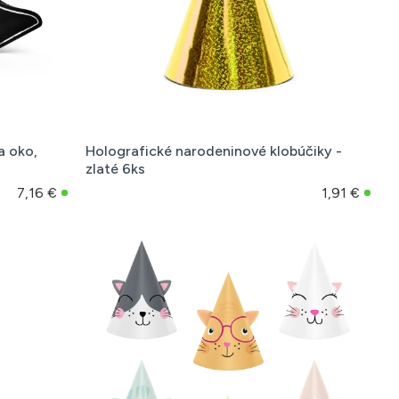
a oko,
Holografické narodeninové klobúčiky -
zlaté 6ks
7,16 €
1,91 €