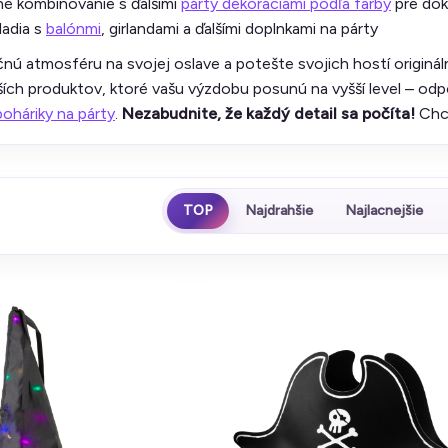
é kombinovanie s ďalšími
párty dekoráciami podľa farby
pre dok
ladia s
balónmi
, girlandami a ďalšími doplnkami na párty
nú atmosféru na svojej oslave a potešte svojich hostí originál
ších produktov, ktoré vašu výzdobu posunú na vyšší level – od
poháriky na párty
.
Nezabudnite, že každý detail sa počíta!
Chce
TOP
Najdrahšie
Najlacnejšie