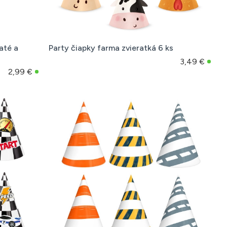
até a
Party čiapky farma zvieratká 6 ks
3,49 €
2,99 €