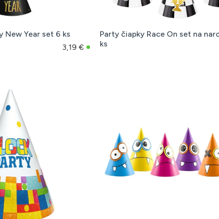
y New Year set 6 ks
Party čiapky Race On set na nar
ks
3,19 €