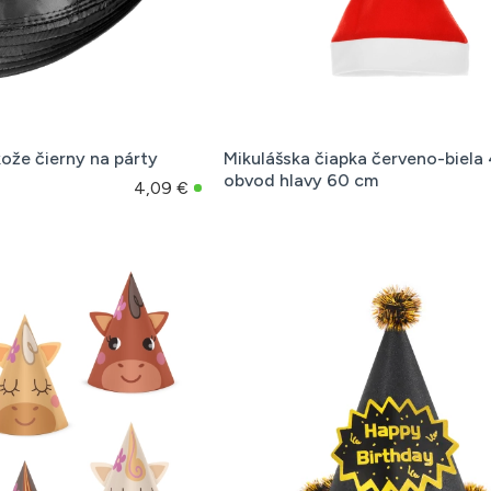
kože čierny na párty
Mikulášska čiapka červeno-biela
obvod hlavy 60 cm
4,09 €