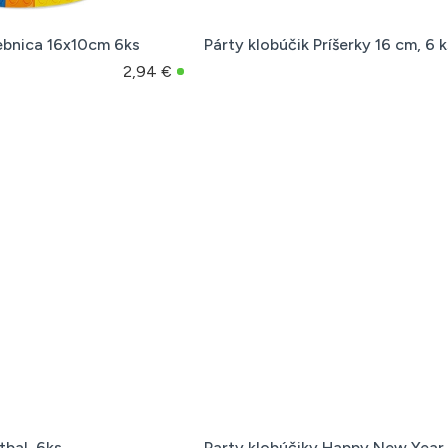
ebnica 16x10cm 6ks
Párty klobúčik Príšerky 16 cm, 6 k
2,94 €
tbal, 6ks
Party klobúčiky Happy New Year 