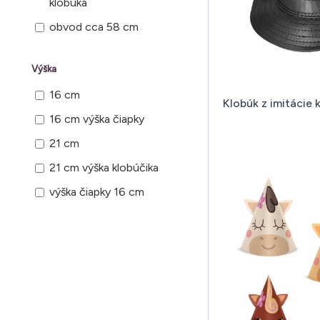
klobúka
obvod cca 58 cm
Výška
16 cm
Klobúk z imitácie 
16 cm výška čiapky
21 cm
21 cm výška klobúčika
výška čiapky 16 cm