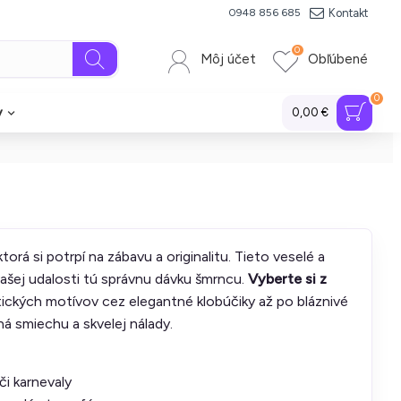
Kontakt
0948 856 685
0
Môj účet
Obľúbené
0
y
0,00 €
á si potrpí na zábavu a originalitu. Tieto veselé a
ašej udalosti tú správnu dávku šmrncu.
Vyberte si z
ických motívov cez elegantné klobúčiky až po bláznivé
ná smiechu a skvelej nálady.
či karnevaly