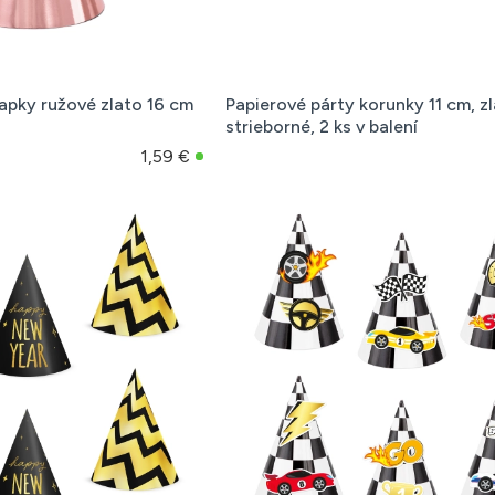
iapky ružové zlato 16 cm
Papierové párty korunky 11 cm, zl
strieborné, 2 ks v balení
1,59 €