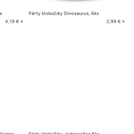
s
Párty klobúčiky Dinosaurus, 6ks
4,19 €
2,99 €
čierno
Párty klobúčiky Jednorožec 6ks