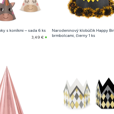
ky s koníkmi – sada 6 ks
Narodeninový klobúčik Happy Bi
brmbolcami, čierny 1 ks
3,49 €