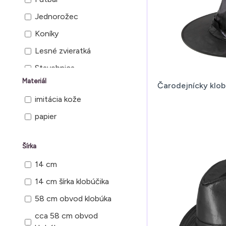
Jednorožec
Koníky
Lesné zvieratká
Stavebnica
Materiál
Čarodejnícky klob
imitácia kože
papier
Šírka
14 cm
14 cm šírka klobúčika
58 cm obvod klobúka
cca 58 cm obvod