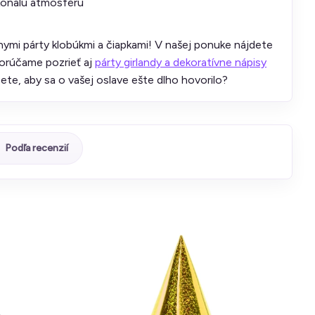
onalú atmosféru
nymi párty klobúkmi a čiapkami! V našej ponuke nájdete
porúčame pozrieť aj
párty girlandy a dekoratívne nápisy
te, aby sa o vašej oslave ešte dlho hovorilo?
Podľa recenzií