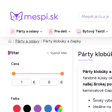
Párty a oslavy
Pre deti
Bytový Textil
Párty a oslavy
Párty klobúky a čiapky
Párty klobú
Filter
Vypnúť filter
Cena
Párty klobúky a
farebné kúsky o
€
€
našej širokej p
karnevalové čiap
Farba
Široký výb
Ideálne na