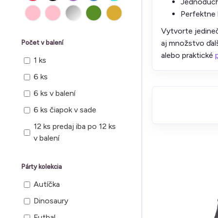
Jednoduch
Perfektne 
Vytvorte jedineč
aj množstvo ďal
Počet v balení
alebo praktické
1 ks
6 ks
6 ks v balení
6 ks čiapok v sade
12 ks predaj iba po 12 ks
v balení
Párty kolekcia
Autíčka
Dinosaury
Futbal