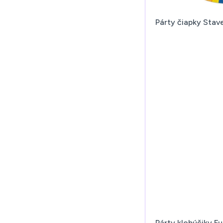
Párty čiapky Stav
Párty klobúčiky Fu