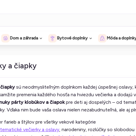
Dom a záhrada
Bytové doplnky
Móda a doplnk
ky a čiapky
 čiapky
sú neodmysliteľným doplnkom každej úspešnej oslavy, ktor
kamžite premenia každého hosťa na hviezdu večierka a dodajú v
onuky párty klobúkov a čiapok
pre deti aj dospelých – od temat
ky. Vďaka nim bude vaša oslava nielen nezabudnuteľná, ale aj pl
er farieb a štýlov pre všetky vekové kategórie
tematické večierky a oslavy
, narodeniny, rozlúčky so slobodou 