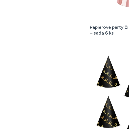
Papierové párty č
– sada 6 ks