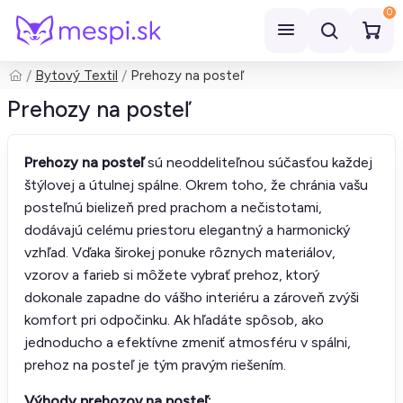
0
Bytový Textil
Prehozy na posteľ
Hľadať
Prehozy na posteľ
Prehozy na posteľ
sú neoddeliteľnou súčasťou každej
štýlovej a útulnej spálne. Okrem toho, že chránia vašu
posteľnú bielizeň pred prachom a nečistotami,
dodávajú celému priestoru elegantný a harmonický
vzhľad. Vďaka širokej ponuke rôznych materiálov,
vzorov a farieb si môžete vybrať prehoz, ktorý
dokonale zapadne do vášho interiéru a zároveň zvýši
komfort pri odpočinku. Ak hľadáte spôsob, ako
jednoducho a efektívne zmeniť atmosféru v spálni,
prehoz na posteľ je tým pravým riešením.
Výhody prehozov na posteľ: