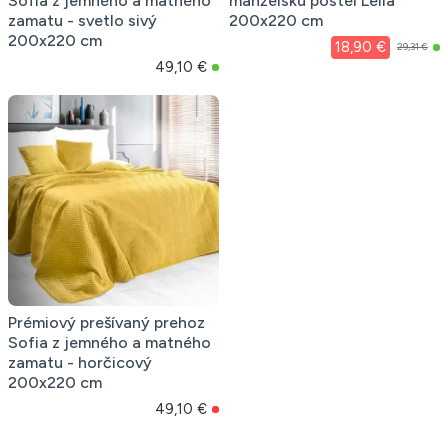
Sofia z jemného a matného
manželskú posteľ Leila
zamatu - svetlo sivý
200x220 cm
200x220 cm
18,90 €
29,31 €
49,10 €
Prémiový prešívaný prehoz
Sofia z jemného a matného
zamatu - horčicový
200x220 cm
49,10 €