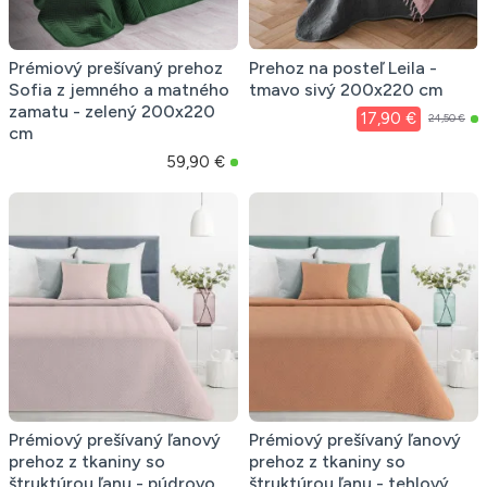
Prémiový prešívaný prehoz
Prehoz na posteľ Leila -
Sofia z jemného a matného
tmavo sivý 200x220 cm
zamatu - zelený 200x220
17,90 €
24,50 €
cm
59,90 €
Prémiový prešívaný ľanový
Prémiový prešívaný ľanový
prehoz z tkaniny so
prehoz z tkaniny so
štruktúrou ľanu - púdrovo
štruktúrou ľanu - tehlový