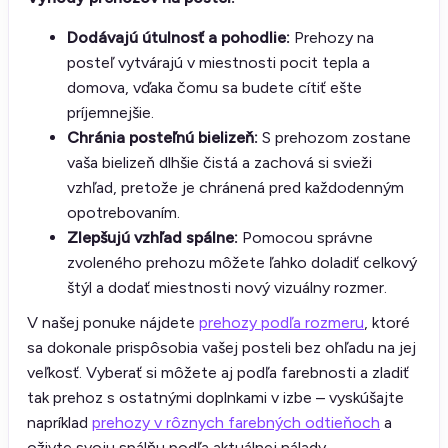
Dodávajú útulnosť a pohodlie:
Prehozy na
posteľ vytvárajú v miestnosti pocit tepla a
domova, vďaka čomu sa budete cítiť ešte
príjemnejšie.
Chránia posteľnú bielizeň:
S prehozom zostane
vaša bielizeň dlhšie čistá a zachová si svieži
vzhľad, pretože je chránená pred každodenným
opotrebovaním.
Zlepšujú vzhľad spálne:
Pomocou správne
zvoleného prehozu môžete ľahko doladiť celkový
štýl a dodať miestnosti nový vizuálny rozmer.
V našej ponuke nájdete
prehozy podľa rozmeru
, ktoré
sa dokonale prispôsobia vašej posteli bez ohľadu na jej
veľkosť. Vyberať si môžete aj podľa farebnosti a zladiť
tak prehoz s ostatnými doplnkami v izbe – vyskúšajte
napríklad
prehozy v rôznych farebných odtieňoch
a
oživte svoju spálňu podľa aktuálnej nálady.