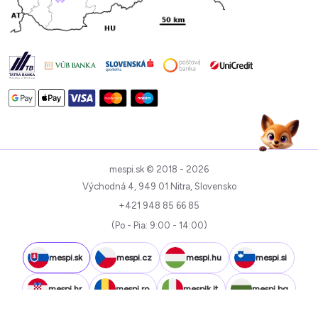
mespi.sk © 2018 - 2026
Východná 4, 949 01 Nitra, Slovensko
+421 948 85 66 85
(Po - Pia: 9:00 - 14:00)
mespi.sk
mespi.cz
mespi.hu
mespi.si
mespi.hr
mespi.ro
mespik.it
mespi.bg