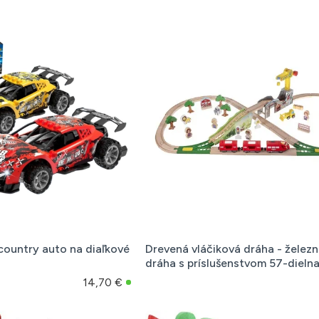
 country auto na diaľkové
Drevená vláčiková dráha - železn
dráha s príslušenstvom 57-dieln
14,70 €