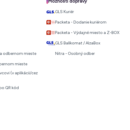
Možnosti dopravy
GLS Kuriér
Packeta - Dodanie kuriérom
Packeta - Výdajné miesto a Z-BOX
GLS Balíkomat / AlzaBox
 na odbernom mieste
Nitra - Osobný odber
dbernom mieste
covi (v aplikácii/cez
ebo QR kód