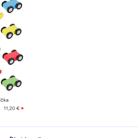
íčka
11,20 €