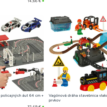
14,66 €
 policajných áut 64 cm +
Vagónová dráha stavebnica vlak
prvkov
32,49 €