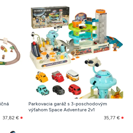
ičná
Parkovacia garáž s 3-poschodovým
a
výťahom Space Adventure 2v1
37,82 €
35,77 €