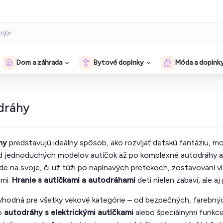
Dom a záhrada
Bytové doplnky
Móda a doplnk
dráhy
hy
predstavujú ideálny spôsob, ako rozvíjať detskú fantáziu, mot
od jednoduchých modelov autíčok až po komplexné autodráhy a
ríde na svoje, či už túži po napínavých pretekoch, zostavovaní 
ami.
Hranie s autíčkami a autodráhami
deti nielen zabaví, ale a
vhodná pre všetky vekové kategórie – od bezpečných, farebnýc
po
autodráhy s elektrickými autíčkami
alebo špeciálnymi funkci