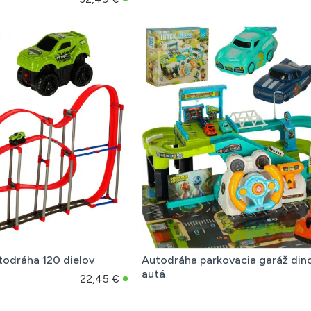
todráha 120 dielov
Autodráha parkovacia garáž din
autá
22,45 €