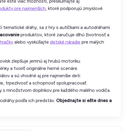
áte ešte viac možností, preskúmajte aj
odukty pre najmenších
, ktoré podporujú zmyslové
či tematické dráhy, sa z hry s autíčkami a autodráhami
racovanie
produktov, ktoré zaručuje dlhú životnosť a
 hračky
alebo vyskúšajte
detské náradie
pre malých
kovísk zlepšuje jemnú aj hrubú motoriku.
nky a tvoriť originálne herné scenáre.
álov a sú vhodné aj pre najmenšie deti.
ie, trpezlivosť a schopnosť spolupracovať.
y s množstvom doplnkov pre každého malého vodiča.
todráhy podľa ich predstáv.
Objednajte si ešte dnes a