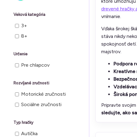
ktoré umožňujú d
drevené hračky 
Veková kategória
vnímanie.
3+
Vďaka širokej šk
8+
stáva nikdy nek
spokojnosť detí.
majstrov.
Určenie
Podpora r
Pre chlapcov
Kreatívne
Bezpečnos
Rozvíjané zručnosti
Vzdelávac
Motorické zručnosti
Široká po
Sociálne zručnosti
Pripravte svojim
sledujte, ako sa
Typ hračky
Autíčka