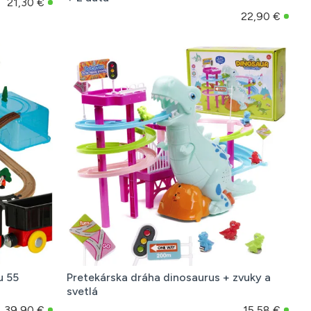
21,30 €
22,90 €
u 55
Pretekárska dráha dinosaurus + zvuky a
svetlá
39,90 €
15,58 €