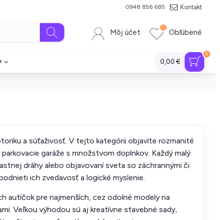
Kontakt
0948 856 685
0
Môj účet
Obľúbené
0
y
0,00 €
oriku a súťaživosť. V tejto kategórii objavíte rozmanité
 parkovacie garáže s množstvom doplnkov. Každý malý
vlastnej dráhy alebo objavovaní sveta so záchrannými či
j podnieti ich zvedavosť a logické myslenie.
h autíčok pre najmenších, cez odolné modely na
ami. Veľkou výhodou sú aj kreatívne stavebné sady,