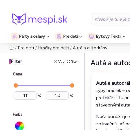
Párty a oslavy
Pre deti
Bytový Textil
Pre deti
Hračky pre deti
Autá a autodráhy
Autá a auto
Filter
Vypnúť filter
Cena
Autá a autodrá
typy hračiek – 
€
€
pretekár si tu p
stavebnými aut
Farba
Naša ponuka je 
zotrvačník, až 