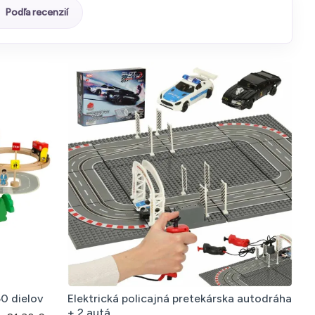
Podľa recenzií
0 dielov
Elektrická policajná pretekárska autodráha
+ 2 autá