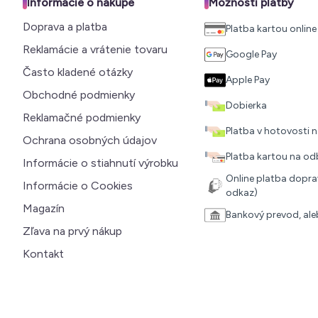
Informácie o nákupe
Možnosti platby
Doprava a platba
Platba kartou online
Reklamácie a vrátenie tovaru
Google Pay
Často kladené otázky
Apple Pay
Obchodné podmienky
Dobierka
Reklamačné podmienky
Platba v hotovosti
Ochrana osobných údajov
Platba kartou na o
Informácie o stiahnutí výrobku
Online platba doprav
Informácie o Cookies
odkaz)
Magazín
Bankový prevod, al
Zľava na prvý nákup
Kontakt