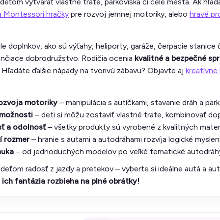
eťom vytvárať vlastné trate, parkoviská či celé mestá. Ak hľad
a Montessori hračky
pre rozvoj jemnej motoriky, alebo
hravé pr
ále doplnkov, ako sú výťahy, heliporty, garáže, čerpacie stanice 
ončiace dobrodružstvo. Rodičia ocenia
kvalitné a bezpečné sp
 Hľadáte ďalšie nápady na tvorivú zábavu? Objavte aj
kreatívne
ozvoja motoriky
– manipulácia s autíčkami, stavanie dráh a par
 možnosti
– deti si môžu zostaviť vlastné trate, kombinovať dopl
ť a odolnosť
– všetky produkty sú vyrobené z kvalitných materi
í rozmer
– hranie s autami a autodráhami rozvíja logické myslen
nuka
– od jednoduchých modelov po veľké tematické autodráh
 deťom radosť z jazdy a pretekov – vyberte si ideálne autá a au
 ich fantázia rozbieha na plné obrátky!