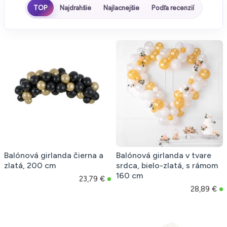
TOP
Najdrahšie
Najlacnejšie
Podľa recenzií
Balónová girlanda čierna a
Balónová girlanda v tvare
zlatá, 200 cm
srdca, bielo-zlatá, s rámom
160 cm
23,79 €
28,89 €