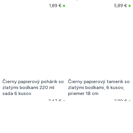
1,89 €
5,89 €
Čierny papierový pohárik so
Čierny papierový tanierik so
zlatými bodkami 220 ml
zlatými bodkami, 6 kusov,
sada 6 kusov
priemer 18 cm
2,47 €
2,99 €