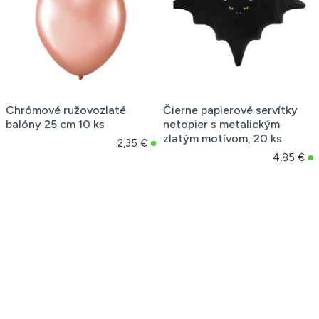
Chrómové ružovozlaté
Čierne papierové servítky
balóny 25 cm 10 ks
netopier s metalickým
zlatým motívom, 20 ks
2,35 €
4,85 €