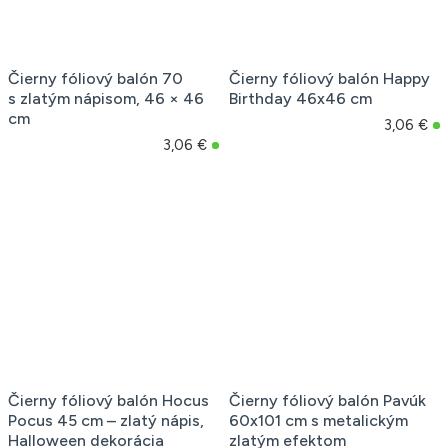
Čierny fóliový balón 70
Čierny fóliový balón Happy
s zlatým nápisom, 46 × 46
Birthday 46x46 cm
cm
3,06 €
3,06 €
Čierny fóliový balón Hocus
Čierny fóliový balón Pavúk
Pocus 45 cm – zlatý nápis,
60x101 cm s metalickým
Halloween dekorácia
zlatým efektom