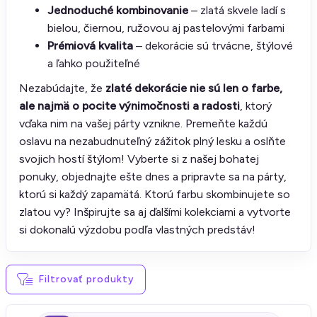
Jednoduché kombinovanie
– zlatá skvele ladí s
bielou, čiernou, ružovou aj pastelovými farbami
Prémiová kvalita
– dekorácie sú trvácne, štýlové
a ľahko použiteľné
Nezabúdajte, že
zlaté dekorácie nie sú len o farbe,
ale najmä o pocite výnimočnosti a radosti
, ktorý
vďaka nim na vašej párty vznikne. Premeňte každú
oslavu na nezabudnuteľný zážitok plný lesku a oslňte
svojich hostí štýlom! Vyberte si z našej bohatej
ponuky, objednajte ešte dnes a pripravte sa na párty,
ktorú si každý zapamätá. Ktorú farbu skombinujete so
zlatou vy? Inšpirujte sa aj ďalšími kolekciami a vytvorte
si dokonalú výzdobu podľa vlastných predstáv!
Filtrovať produkty