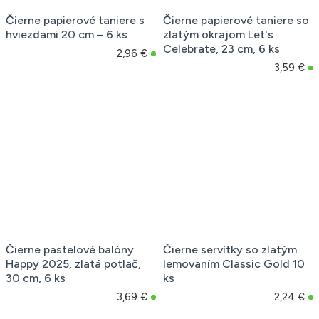
Čierne papierové taniere s
Čierne papierové taniere so
hviezdami 20 cm – 6 ks
zlatým okrajom Let's
Celebrate, 23 cm, 6 ks
2,96 €
3,59 €
Čierne pastelové balóny
Čierne servítky so zlatým
Happy 2025, zlatá potlač,
lemovaním Classic Gold 10
30 cm, 6 ks
ks
3,69 €
2,24 €