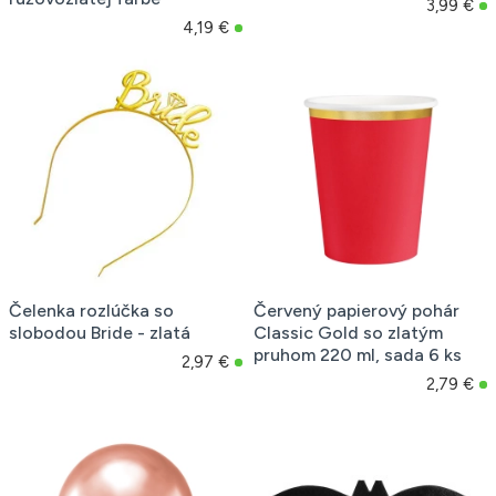
3,99 €
4,19 €
Čelenka rozlúčka so
Červený papierový pohár
slobodou Bride - zlatá
Classic Gold so zlatým
pruhom 220 ml, sada 6 ks
2,97 €
2,79 €