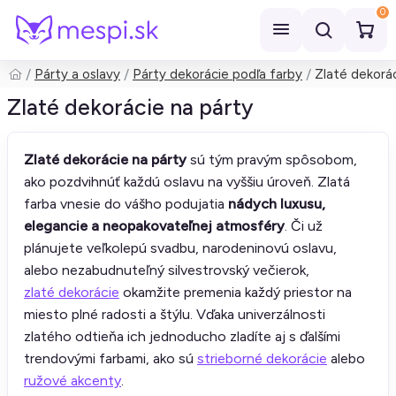
0
Párty a oslavy
Párty dekorácie podľa farby
Zlaté dekorác
Hľadať
Zlaté dekorácie na párty
Zlaté dekorácie na párty
sú tým pravým spôsobom,
ako pozdvihnúť každú oslavu na vyššiu úroveň. Zlatá
farba vnesie do vášho podujatia
nádych luxusu,
elegancie a neopakovateľnej atmosféry
. Či už
plánujete veľkolepú svadbu, narodeninovú oslavu,
alebo nezabudnuteľný silvestrovský večierok,
zlaté dekorácie
okamžite premenia každý priestor na
miesto plné radosti a štýlu. Vďaka univerzálnosti
zlatého odtieňa ich jednoducho zladíte aj s ďalšími
trendovými farbami, ako sú
strieborné dekorácie
alebo
ružové akcenty
.