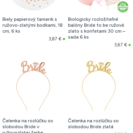
Biely papierový tanierik s
Biologicky rozložiteľné
ružovo-zlatými bodkami, 18
balóny Bride to be ružové
cm, 6 ks
zlato s konfetami 30 cm –
sada 6 ks
3,87 €
3,67 €
Čelenka na rozlúčku so
Čelenka na rozlúčku so
slobodou Bride v
slobodou Bride zlatá
ružovozlatej farbe