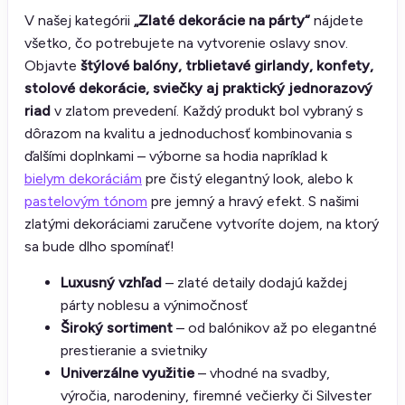
V našej kategórii
„Zlaté dekorácie na párty“
nájdete
všetko, čo potrebujete na vytvorenie oslavy snov.
Objavte
štýlové balóny, trblietavé girlandy, konfety,
stolové dekorácie, sviečky aj praktický jednorazový
riad
v zlatom prevedení. Každý produkt bol vybraný s
dôrazom na kvalitu a jednoduchosť kombinovania s
ďalšími doplnkami – výborne sa hodia napríklad k
bielym dekoráciám
pre čistý elegantný look, alebo k
pastelovým tónom
pre jemný a hravý efekt. S našimi
zlatými dekoráciami zaručene vytvoríte dojem, na ktorý
sa bude dlho spomínať!
Luxusný vzhľad
– zlaté detaily dodajú každej
párty noblesu a výnimočnosť
Široký sortiment
– od balónikov až po elegantné
prestieranie a svietniky
Univerzálne využitie
– vhodné na svadby,
výročia, narodeniny, firemné večierky či Silvester