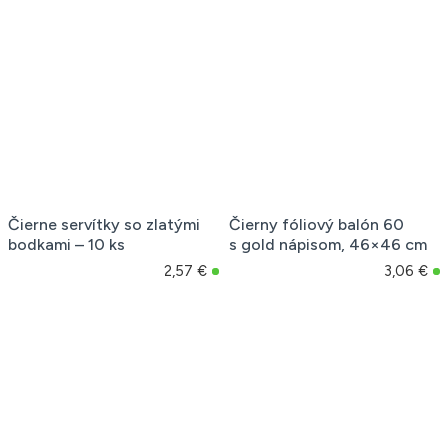
Čierne servítky so zlatými
Čierny fóliový balón 60
bodkami – 10 ks
s gold nápisom, 46×46 cm
2,57 €
3,06 €