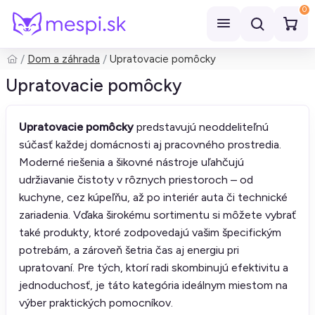
0
Dom a záhrada
Upratovacie pomôcky
Hľadať
Upratovacie pomôcky
Upratovacie pomôcky
predstavujú neoddeliteľnú
súčasť každej domácnosti aj pracovného prostredia.
Moderné riešenia a šikovné nástroje uľahčujú
udržiavanie čistoty v rôznych priestoroch – od
kuchyne, cez kúpeľňu, až po interiér auta či technické
zariadenia. Vďaka širokému sortimentu si môžete vybrať
také produkty, ktoré zodpovedajú vašim špecifickým
potrebám, a zároveň šetria čas aj energiu pri
upratovaní. Pre tých, ktorí radi skombinujú efektivitu a
jednoduchosť, je táto kategória ideálnym miestom na
výber praktických pomocníkov.