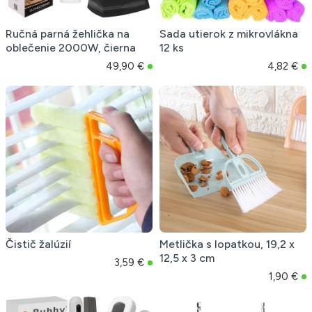
Ručná parná žehlička na
Sada utierok z mikrovlákna
oblečenie 2000W, čierna
12 ks
49,90 €
4,82 €
Čistič žalúzií
Metlička s lopatkou, 19,2 x
12,5 x 3 cm
3,59 €
1,90 €