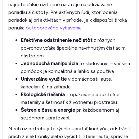
nájdete ďalšie užitočné nástroje na udržiavanie
poriadku a čistoty. Pre aktívnych ľudí, ktorí ocenia
poriadok aj pri aktivitách v prírode, je k dispozícii široká
ponuka
outdoorového vybavenia
.
Efektívne odstránenie nečistôt
z rôznych
povrchov vďaka špeciálne navrhnutým čistiacim
nástrojom.
Jednoduchá manipulácia
a skladovanie – väčšina
pomôcok je kompaktná a ľahko sa používa.
Univerzálne využitie
v domácnosti, aute,
kancelárii či na záhrade.
Ekologické riešenia
– opakovane použiteľné
materiály a šetrnosť k životnému prostrediu.
Šetrenie času a energie
pri každodennom aj
sezónnom upratovaní.
Nech už potrebujete rýchlo upratať kuchyňu, odstrániť
prach z elektroniky alebo vyčistiť interiér auta, správne