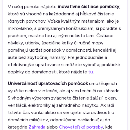
V našej ponuke nájdete
inovatívne čistiace pomôcky
,
ktoré sú vhodné na každodenné aj hĺbkové čistenie
rôznych povrchov. Vďaka kvalitným materiálom, ako je
mikrovlákno, a premysleným konštrukciám, si poradíte s
prachom, mastnotou aj inými nečistotami. Čistiace
návleky, utierky, špeciálne kefky či ručné mopy
pomáhajú udržať poriadok v domácnosti, kancelárii aj
aute bez zbytočnej námahy. Pre jednoduchšie a
efektívnejšie upratovanie si môžete vybrať aj praktické
doplnky do domácnosti, ktoré nájdete
tu
.
Univerzálnosť upratovacích pomôcok
umožňuje ich
využitie nielen v interiéri, ale aj v exteriéri či na záhrade.
S vhodným výberom zvládnete čistenie žalúzií, okien,
ventilácií, elektroniky aj záhradného nábytku. Ak radi
trávite čas vonku alebo sa venujete starostlivosti o
domácich miláčikov, odporúčame nahliadnuť aj do
kategórie
Záhrada
alebo
Chovateľské potreby
, kde