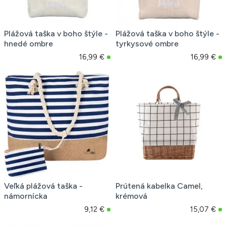
Plážová taška v boho štýle -
Plážová taška v boho štýle -
hnedé ombre
tyrkysové ombre
16,99 €
16,99 €
Veľká plážová taška -
Prútená kabelka Camel,
námornícka
krémová
9,12 €
15,07 €