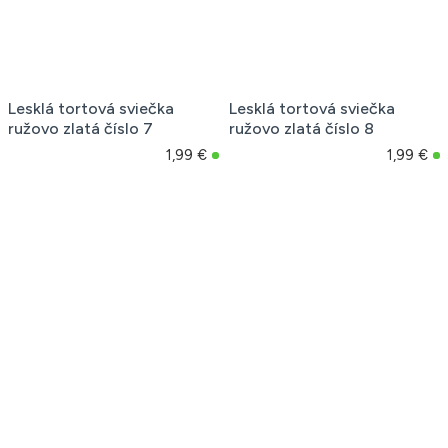
Lesklá tortová sviečka
Lesklá tortová sviečka
ružovo zlatá číslo 7
ružovo zlatá číslo 8
1,99 €
1,99 €
Lesklá tortová sviečka
Modrá narodeninová
ružovo zlatá číslo 9
sviečka číslo 0 s lemovaním