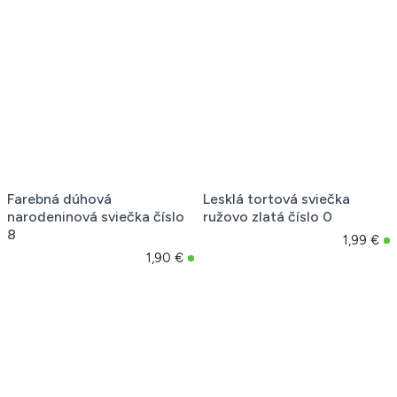
Farebná dúhová
Lesklá tortová sviečka
narodeninová sviečka číslo
ružovo zlatá číslo 0
8
1,99 €
1,90 €