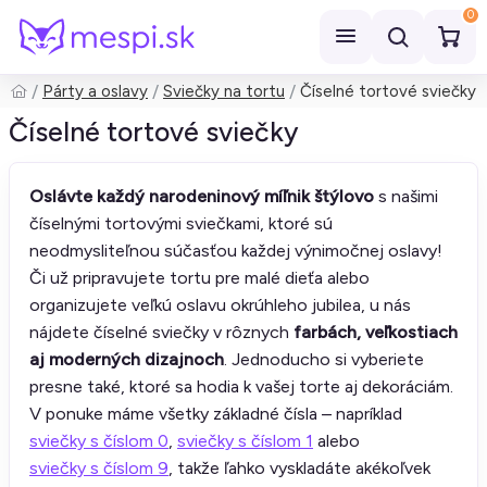
0
Párty a oslavy
Sviečky na tortu
Číselné tortové sviečky
Hľadať
Číselné tortové sviečky
Oslávte každý narodeninový míľnik štýlovo
s našimi
číselnými tortovými sviečkami, ktoré sú
neodmysliteľnou súčasťou každej výnimočnej oslavy!
Či už pripravujete tortu pre malé dieťa alebo
organizujete veľkú oslavu okrúhleho jubilea, u nás
nájdete číselné sviečky v rôznych
farbách, veľkostiach
aj moderných dizajnoch
. Jednoducho si vyberiete
presne také, ktoré sa hodia k vašej torte aj dekoráciám.
V ponuke máme všetky základné čísla – napríklad
sviečky s číslom 0
,
sviečky s číslom 1
alebo
sviečky s číslom 9
, takže ľahko vyskladáte akékoľvek