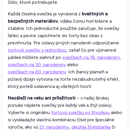
číslo, ktoré potrebujete.
Každá číselná sviečka je vyrobená z
kvalitných a
bezpečných materiálov
, vďaka čomu horí krásne a
stabilne. Ich jednoduché použitie zaručuje, že sviečky
ľahko a pevne zapichnete do torty bez obáv z
prevrhnutia. Pre oslavy prvých narodenín odporúčame
tortové sviečky s jednotkou
, zatiaľ čo pre významné
jubileá môžete siahnuť po
sviečkach na 18. narodeniny
,
sviečkach na 30. narodeniny
alebo
sviečkach na 60. narodeniny
. Ich žiarivý plameň a
pútavý dizajn vytvoria na torte nezabudnuteľný efekt,
ktorý poteší oslávenca aj všetkých hostí.
Nezáleží na veku ani príležitosti
– v našej širokej
ponuke nájdete sviečky pre každý vek a štýl oslavy.
Vyberte si originálnu
tortovú sviečku so štvorkou
alebo
si vyskladajte vlastnú kombináciu čísel pre špeciálne
výročia, ako sú
21. narodeniny
,
okrúhla štyridsiatka
či