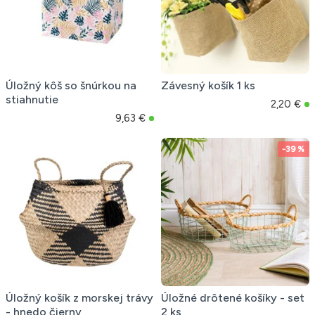
Úložný kôš so šnúrkou na
Závesný košík 1 ks
stiahnutie
2,20 €
9,63 €
-39 %
Úložný košík z morskej trávy
Úložné drôtené košíky - set
- hnedo čierny
2 ks