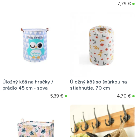
7,79 €
Úložný kôš na hračky /
Úložný kôš so šnúrkou na
prádlo 45 cm - sova
stiahnutie, 70 cm
5,39 €
4,70 €