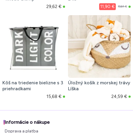
29,62 €
11,90 €
19,64 €
Kôš na triedenie bielizne s 3
Úložný košík z morskej trávy
priehradkami
Líška
15,68 €
24,59 €
Informácie o nákupe
Doprava a platba