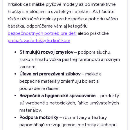
hrkálok cez mäkké plyšové modely až po interaktívne
hračky s melódiami a svetelnými efektmi. Ak hľadáte
ďalšie užitočné doplnky pre bezpečie a pohodu vášho
bábätka, odporúčame vám aj kategóriu
bezpečnostných potrieb pre deti
alebo praktické
prebaľovacie tašky ku kočíkom
.
Stimulujú rozvoj zmyslov
– podpora sluchu,
zraku a hmatu vďaka pestrej farebnosti a rôznym
zvukom.
Úľava pri prerezávaní zúbkov
– mäkké a
bezpečné materiály zmierňujú bolesť a
podráždenie ďasien.
Bezpečné a hygienické spracovanie
– produkty
sú vyrobené z netoxických, ľahko umývateľných
materiálov.
Podpora motoriky
– rôzne tvary a textúry
napomáhajú rozvoju jemnej motoriky a úchopu.