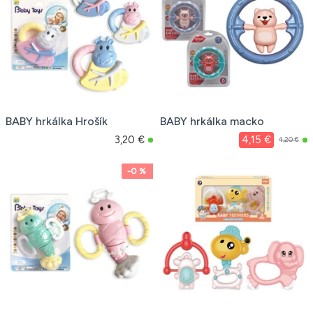
BABY hrkálka Hrošík
BABY hrkálka macko
3,20 €
4,15 €
4,20 €
-0 %