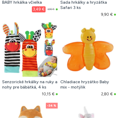
BABY hrkálka včielka
Sada hrkálky a hryzátka
Safari 3 ks
3,49 €
3,50 €
9,90 €
Senzorické hrkálky na ruky a
Chladiace hryzátko Baby
nohy pre bábätká, 4 ks
mix - motýlik
10,15 €
2,80 €
-34 %