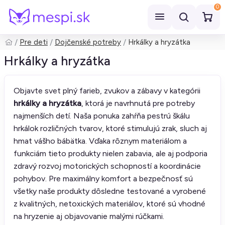
0
Pre deti
Dojčenské potreby
Hrkálky a hryzátka
Hľadať
Hrkálky a hryzátka
Objavte svet plný farieb, zvukov a zábavy v kategórii
hrkálky a hryzátka
, ktorá je navrhnutá pre potreby
najmenších detí. Naša ponuka zahŕňa pestrú škálu
hrkálok rozličných tvarov, ktoré stimulujú zrak, sluch aj
hmat vášho bábätka. Vďaka rôznym materiálom a
funkciám tieto produkty nielen zabavia, ale aj podporia
zdravý rozvoj motorických schopností a koordinácie
pohybov. Pre maximálny komfort a bezpečnosť sú
všetky naše produkty dôsledne testované a vyrobené
z kvalitných, netoxických materiálov, ktoré sú vhodné
na hryzenie aj objavovanie malými rúčkami.