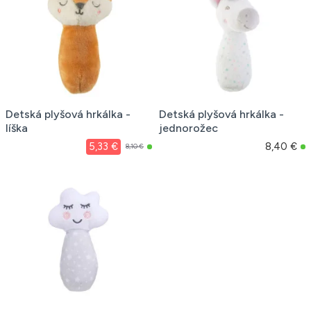
Detská plyšová hrkálka -
Detská plyšová hrkálka -
líška
jednorožec
5,33 €
8,40 €
8,10 €