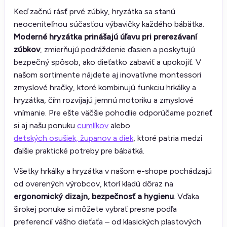
Keď začnú rásť prvé zúbky, hryzátka sa stanú
neoceniteľnou súčasťou výbavičky každého bábätka.
Moderné hryzátka prinášajú úľavu pri prerezávaní
zúbkov
, zmierňujú podráždenie ďasien a poskytujú
bezpečný spôsob, ako dieťatko zabaviť a upokojiť. V
našom sortimente nájdete aj inovatívne montessori
zmyslové hračky, ktoré kombinujú funkciu hrkálky a
hryzátka, čím rozvíjajú jemnú motoriku a zmyslové
vnímanie. Pre ešte väčšie pohodlie odporúčame pozrieť
si aj našu ponuku
cumlíkov
alebo
detských osušiek, županov a diek
, ktoré patria medzi
ďalšie praktické potreby pre bábätká.
Všetky hrkálky a hryzátka v našom e-shope pochádzajú
od overených výrobcov, ktorí kladú dôraz na
ergonomický dizajn, bezpečnosť a hygienu
. Vďaka
širokej ponuke si môžete vybrať presne podľa
preferencií vášho dieťaťa – od klasických plastových