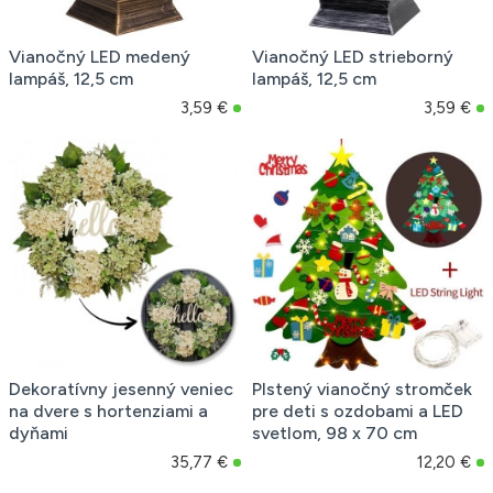
Vianočný LED medený
Vianočný LED strieborný
lampáš, 12,5 cm
lampáš, 12,5 cm
3,59 €
3,59 €
Dekoratívny jesenný veniec
Plstený vianočný stromček
na dvere s hortenziami a
pre deti s ozdobami a LED
dyňami
svetlom, 98 x 70 cm
35,77 €
12,20 €