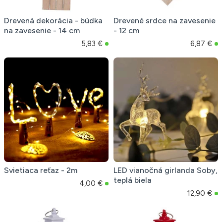
Drevená dekorácia - búdka
Drevené srdce na zavesenie
na zavesenie - 14 cm
- 12 cm
5,83 €
6,87 €
Svietiaca reťaz - 2m
LED vianočná girlanda Soby,
teplá biela
4,00 €
12,90 €