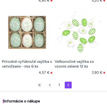
4,90 €
5,20 €
Prírodné vyfúknuté vajíčka s
Veľkonočné vajíčka so
vetvičkami - mix 6 ks
vzormi zelené 12 ks
4,57 €
3,90 €
1
2
Informácie o nákupe