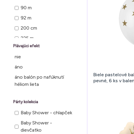
38
90 m
66 x 78 cm pred
39
nafúknutím, 52 x 61 cm
92 m
po nafúknutí
43
200 cm
70
59
225 m
74
Plávajúci efekt
300 cm
80
nie
458 m
84
áno
900 cm
Biele pastelové b
86
áno balón po nafúknutí
pevné, 6 ks v balen
héliom lieta
93
94
Párty kolekcia
96
Baby Shower - chlapček
98
Baby Shower -
99
dievčatko