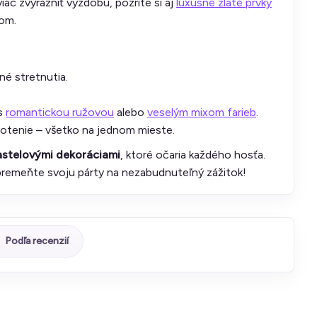
iac zvýrazniť výzdobu, pozrite si aj
luxusné zlaté prvky
nom.
né stretnutia.
 s
romantickou ružovou
alebo
veselým mixom farieb
.
otenie – všetko na jednom mieste.
astelovými dekoráciami
, ktoré očaria každého hosťa.
 premeňte svoju párty na nezabudnuteľný zážitok!
Podľa recenzií