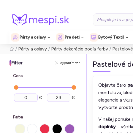
Párty a oslavy
Pre deti
Bytový Textil
Párty a oslavy
Párty dekorácie podľa farby
Pastelové
Pastelové d
Filter
Vypnúť filter
Cena
Objavte čaro
pa
mentolová, bledo
€
€
elegancie a vkus
Vytvorte prostre
Farba
V našej ponuke 
doplnky
– všetk