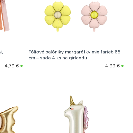
i,
Fóliové balóniky margarétky mix farieb 65
cm – sada 4 ks na girlandu
4,79 €
4,99 €