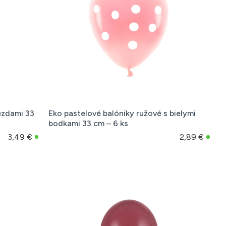
iezdami 33
Eko pastelové balóniky ružové s bielymi
bodkami 33 cm – 6 ks
3,49 €
2,89 €