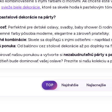
ahko kombinovateľné s inými farbami či motívmi. Ak chcete ešte v
e
svieže biele dekorácie
, ktoré sa skvele hodia k pastelovým tó
 pastelové dekorácie na párty?
osť:
Perfektné pre detské oslavy, svadby, baby shower či rodin
emné farby pôsobia moderne, elegantne a zároveň priateľsky.
é kombinácie:
Skvele sa dopĺňajú s inými odtieňmi – napríklad
 ponuka:
Od balónov cez stolové dekorácie až po doplnky na f
pirovať našou ponukou a vytvorte si
nezabudnuteľnú párty s p
tieň bude dominovať vašej oslave? Prezrite si našu kolekciu a
TOP
Najdrahšie
Najlacnejšie