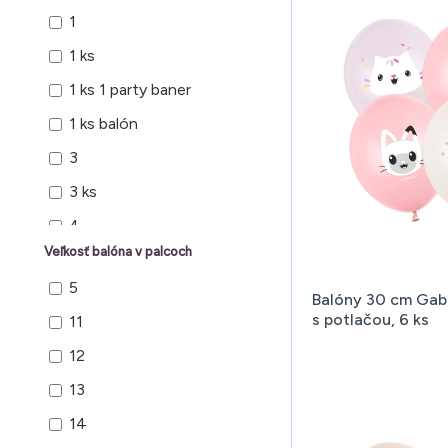
1
8
1 ks
9
1 ks 1 party baner
1 ks balón
3
3 ks
4
Veľkosť balóna v palcoch
6
5
6 ks
Balóny 30 cm Gabb
s potlačou, 6 ks
11
10
12
50
13
50 ks
14
100