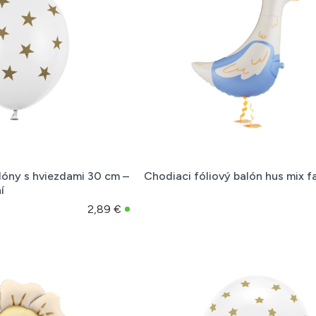
alóny s hviezdami 30 cm –
Chodiaci fóliový balón hus mix f
í
2,89 €