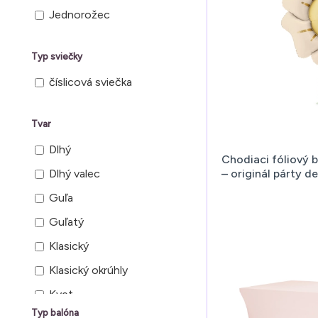
110
Jednorožec
150
Typ sviečky
číslicová sviečka
Tvar
Dlhý
Chodiaci fóliový 
– originál párty d
Dlhý valec
Guľa
Guľatý
Klasický
Klasický okrúhly
Kvet
Typ balóna