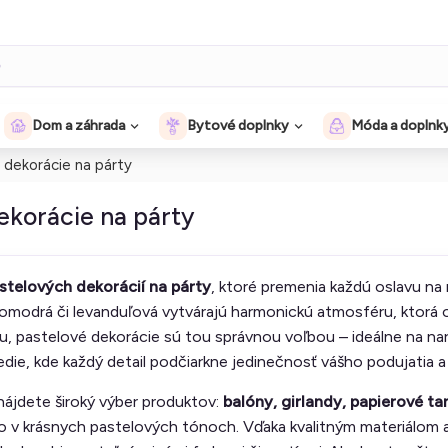
Dom a záhrada
Bytové doplnky
Móda a doplnk
 dekorácie na párty
ekorácie na párty
stelových dekorácií na párty
, ktoré premenia každú oslavu na
modrá či levanduľová vytvárajú harmonickú atmosféru, ktorá oča
u, pastelové dekorácie sú tou správnou voľbou – ideálne na nar
die, kde každý detail podčiarkne jedinečnosť vášho podujatia a
nájdete široký výber produktov:
balóny, girlandy, papierové tan
o v krásnych pastelových tónoch. Vďaka kvalitným materiálom a