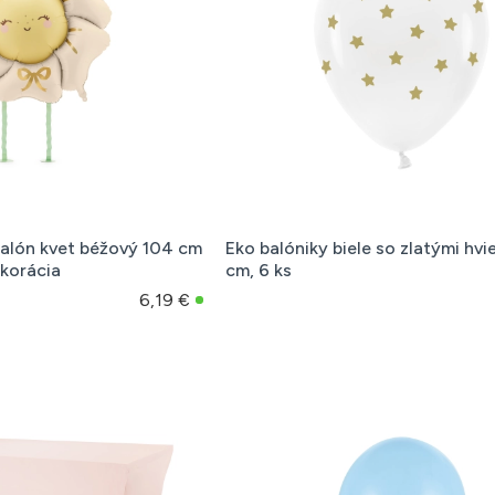
balón kvet béžový 104 cm
Eko balóniky biele so zlatými hv
ekorácia
cm, 6 ks
6,19 €