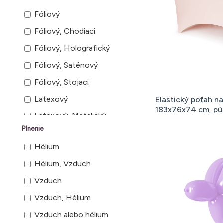
Margarétka
Fóliový
Okrúhly
Fóliový, Chodiaci
Srdce
Fóliový, Holografický
Tablet
Fóliový, Saténový
Číslo
Fóliový, Stojaci
Číslo 1
Latexový
Elastický poťah n
Číslo 2
183x76x74 cm, pú
Latexový, Metalický
Číslo 5 jednorožec
Plnenie
Latexový, Pastelový
Štandardný
Hélium
Latexový, Pastelový, S
Štvorec
potlačou
Hélium, Vzduch
Modelovací, Pastelový
Vzduch
Pastelový
Vzduch, Hélium
Pastelový, Modelovací
Vzduch alebo hélium