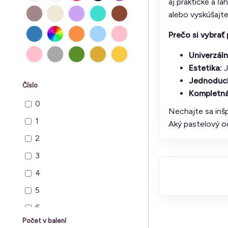
aj praktické a ľ
alebo vyskúšajt
Prečo si vybrať
Univerzáln
Estetika:
J
Jednoduch
Číslo
Kompletná
0
Nechajte sa inš
1
Aký pastelový od
2
3
4
5
6
Počet v balení
7