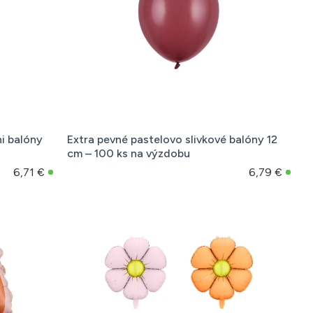
i balóny
Extra pevné pastelovo slivkové balóny 12
cm – 100 ks na výzdobu
6,71 €
6,79 €