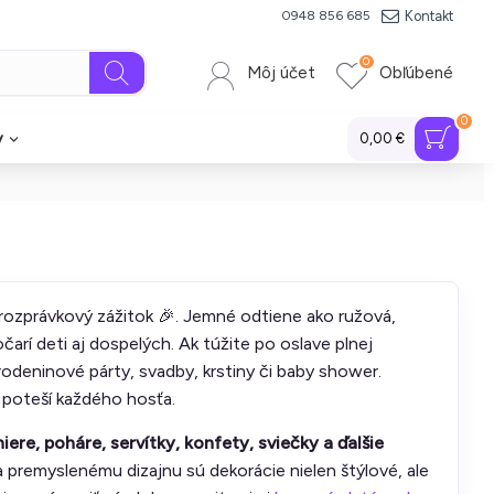
Kontakt
0948 856 685
0
Môj účet
Obľúbené
0
y
0,00 €
 rozprávkový zážitok 🎉. Jemné odtiene ako ružová,
rí deti aj dospelých. Ak túžite po oslave plnej
odeninové párty, svadby, krstiny či baby shower.
 poteší každého hosťa.
iere, poháre, servítky, konfety, sviečky a ďalšie
 premyslenému dizajnu sú dekorácie nielen štýlové, ale