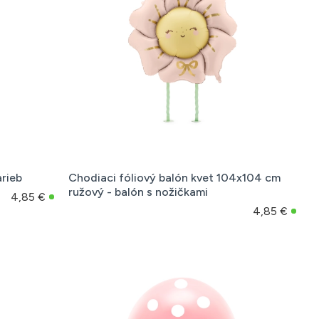
arieb
Chodiaci fóliový balón kvet 104x104 cm
ružový - balón s nožičkami
4,85 €
4,85 €