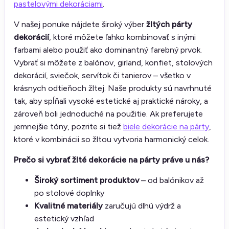
pastelovými dekoráciami
.
V našej ponuke nájdete široký výber
žltých párty
dekorácií
, ktoré môžete ľahko kombinovať s inými
farbami alebo použiť ako dominantný farebný prvok.
Vybrať si môžete z balónov, girland, konfiet, stolových
dekorácií, sviečok, servítok či tanierov – všetko v
krásnych odtieňoch žltej. Naše produkty sú navrhnuté
tak, aby spĺňali vysoké estetické aj praktické nároky, a
zároveň boli jednoduché na použitie. Ak preferujete
jemnejšie tóny, pozrite si tiež
biele dekorácie na párty
,
ktoré v kombinácii so žltou vytvoria harmonický celok.
Prečo si vybrať žlté dekorácie na párty práve u nás?
Široký sortiment produktov
– od balónikov až
po stolové doplnky
Kvalitné materiály
zaručujú dlhú výdrž a
estetický vzhľad