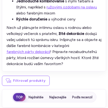
Jednoduché kombinovanie
s inými farbami a
štýlmi, napríklad s
ružovými ozdobami na oslavu
alebo farebným mixom
Rýchle doručenie
a výhodné ceny
Nech už plánujete intímnu oslavu s rodinou alebo
veľkolepý večierok s priateľmi,
žlté dekorácie
dodajú
vašej udalosti tú správnu iskru. Inšpirujte sa a objavte aj
ďalšie farebné kombinácie v kategórii
farebných párty dekorácií
! Pripravte nezabudnuteľnú
párty, ktorá rozžiari úsmevy všetkých hostí. Ktoré žlté
dekorácie budú vaším favoritom?
Filtrovať produkty
TOP
Najdrahšie
Najlacnejšie
Podľa recenzií