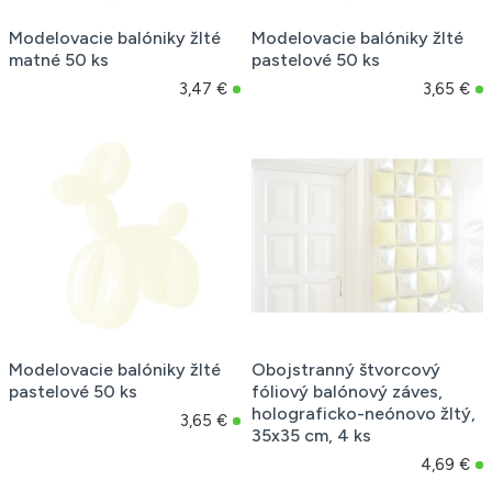
Modelovacie balóniky žlté
Modelovacie balóniky žlté
matné 50 ks
pastelové 50 ks
3,47 €
3,65 €
Modelovacie balóniky žlté
Obojstranný štvorcový
pastelové 50 ks
fóliový balónový záves,
holograficko-neónovo žltý,
3,65 €
35x35 cm, 4 ks
4,69 €