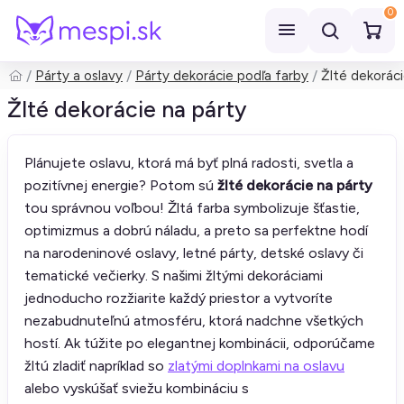
0
Párty a oslavy
Párty dekorácie podľa farby
Žlté dekoráci
Hľadať
Žlté dekorácie na párty
Plánujete oslavu, ktorá má byť plná radosti, svetla a
pozitívnej energie? Potom sú
žlté dekorácie na párty
tou správnou voľbou! Žltá farba symbolizuje šťastie,
optimizmus a dobrú náladu, a preto sa perfektne hodí
na narodeninové oslavy, letné párty, detské oslavy či
tematické večierky. S našimi žltými dekoráciami
jednoducho rozžiarite každý priestor a vytvoríte
nezabudnuteľnú atmosféru, ktorá nadchne všetkých
hostí. Ak túžite po elegantnej kombinácii, odporúčame
žltú zladiť napríklad so
zlatými doplnkami na oslavu
alebo vyskúšať sviežu kombináciu s