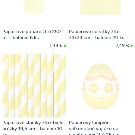
Papierové poháre žlté 250
Papierové servítky žlté
ml – balenie 6 ks
33x33 cm – balenie 20 ks
1,49 €
2,49 €
Papierové slamky žlto-biele
Papierový lampión
prúžky 19,5 cm – balenie 10
veľkonočné vajíčko so
ks
slnečnicami žltý 25 cm