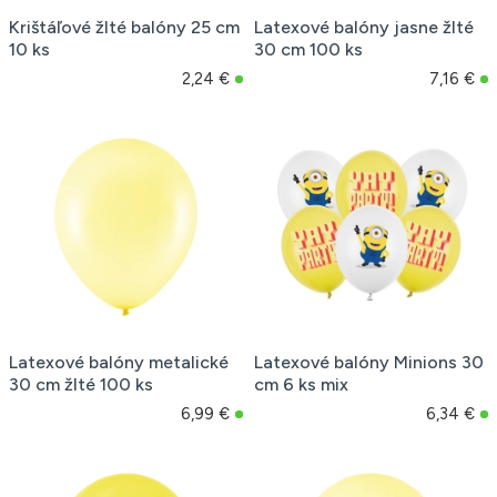
Krištáľové žlté balóny 25 cm
Latexové balóny jasne žlté
10 ks
30 cm 100 ks
2,24 €
7,16 €
Latexové balóny metalické
Latexové balóny Minions 30
30 cm žlté 100 ks
cm 6 ks mix
6,99 €
6,34 €