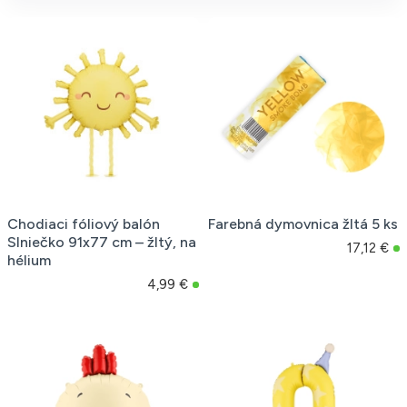
Chodiaci fóliový balón
Farebná dymovnica žltá 5 ks
Slniečko 91x77 cm – žltý, na
17,12 €
hélium
4,99 €