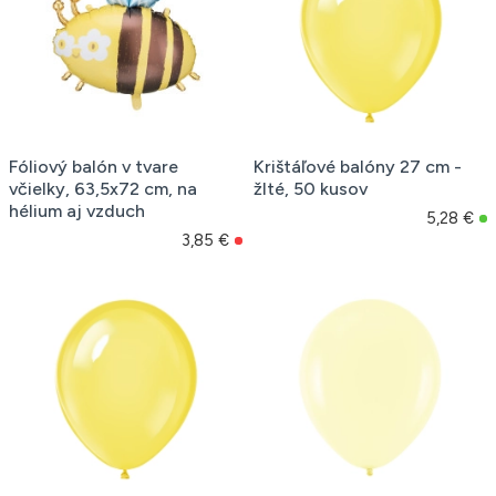
Fóliový balón v tvare
Krištáľové balóny 27 cm -
včielky, 63,5x72 cm, na
žlté, 50 kusov
hélium aj vzduch
5,28 €
3,85 €