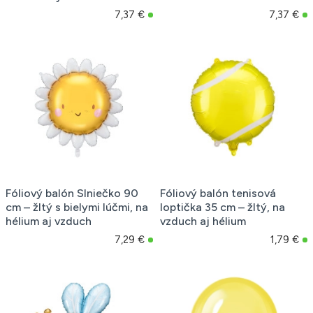
7,37 €
7,37 €
Fóliový balón Slniečko 90
Fóliový balón tenisová
cm – žltý s bielymi lúčmi, na
loptička 35 cm – žltý, na
hélium aj vzduch
vzduch aj hélium
7,29 €
1,79 €