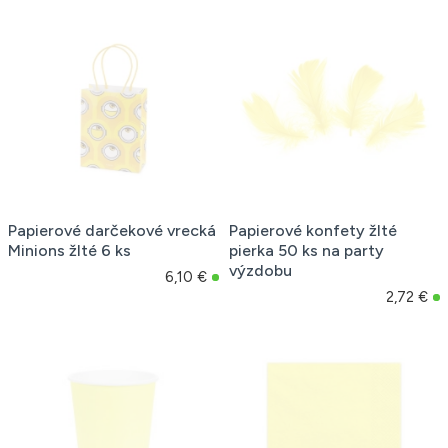
Papierové darčekové vrecká
Papierové konfety žlté
Minions žlté 6 ks
pierka 50 ks na party
výzdobu
6,10 €
2,72 €