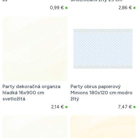
0,99 €
2,86 €
Party dekoračná organza
Party obrus papierový
hladká 16x900 cm
Minions 180x120 cm modro
svetložltá
žltý
2,14 €
7,47 €