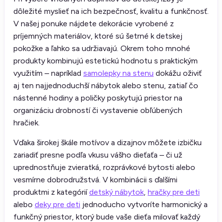
dôležité myslieť na ich bezpečnosť, kvalitu a funkčnosť.
V našej ponuke nájdete dekorácie vyrobené z
príjemných materiálov, ktoré sú šetrné k detskej
pokožke a ľahko sa udržiavajú. Okrem toho mnohé
produkty kombinujú estetickú hodnotu s praktickým
využitím – napríklad
samolepky na stenu
dokážu oživiť
aj ten najjednoduchší nábytok alebo stenu, zatiaľ čo
nástenné hodiny a poličky poskytujú priestor na
organizáciu drobností či vystavenie obľúbených
hračiek.
Vďaka širokej škále motívov a dizajnov môžete izbičku
zariadiť presne podľa vkusu vášho dieťaťa – či už
uprednostňuje zvieratká, rozprávkové bytosti alebo
vesmírne dobrodružstvá. V kombinácii s ďalšími
produktmi z kategórií
detský nábytok
,
hračky pre deti
alebo
deky pre deti
jednoducho vytvoríte harmonický a
funkčný priestor, ktorý bude vaše dieťa milovať každý