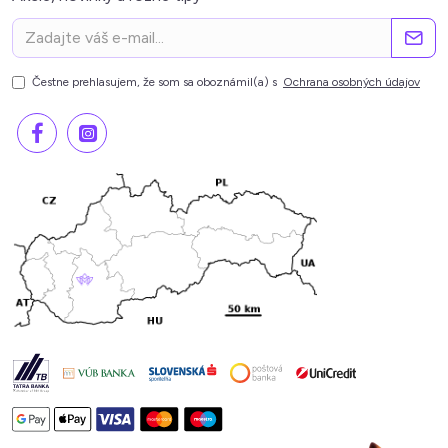
Čestne prehlasujem, že som sa oboznámil(a) s
Ochrana osobných údajov