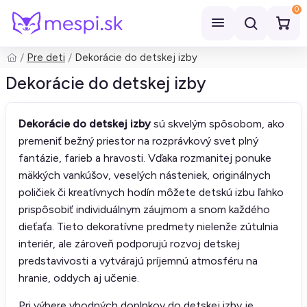
0
Pre deti
Dekorácie do detskej izby
Hľadať
Dekorácie do detskej izby
Dekorácie do detskej izby
sú skvelým spôsobom, ako
premeniť bežný priestor na rozprávkový svet plný
fantázie, farieb a hravosti. Vďaka rozmanitej ponuke
mäkkých vankúšov, veselých násteniek, originálnych
poličiek či kreatívnych hodín môžete detskú izbu ľahko
prispôsobiť individuálnym záujmom a snom každého
dieťaťa. Tieto dekoratívne predmety nielenže zútulnia
interiér, ale zároveň podporujú rozvoj detskej
predstavivosti a vytvárajú príjemnú atmosféru na
hranie, oddych aj učenie.
Pri výbere vhodných doplnkov do detskej izby je