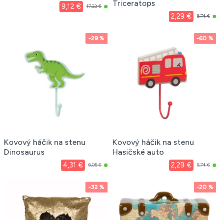
Triceratops
9,12 €
17,32 €
2,29 €
5,74 €
-29 %
-60 %
Kovový háčik na stenu
Kovový háčik na stenu
Dinosaurus
Hasičské auto
4,31 €
2,29 €
6,05 €
5,74 €
-32 %
-20 %