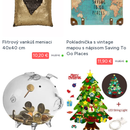
Flitrový vankúš meniaci
Pokladnička s vintage
40x40 cm
mapou s nápisom Saving To
Go Places
10,20 €
14,97 €
11,90 €
14,80 €