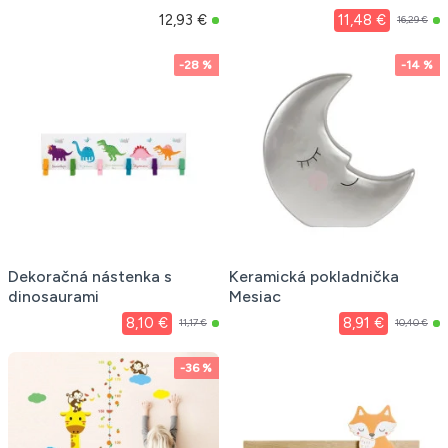
12,93 €
11,48 €
16,29 €
-28 %
-14 %
Dekoračná nástenka s
Keramická pokladnička
dinosaurami
Mesiac
8,10 €
8,91 €
11,17 €
10,40 €
-36 %