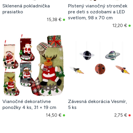
Sklenená pokladnička
Plstený vianočný stromček
prasiatko
pre deti s ozdobami a LED
svetlom, 98 x 70 cm
15,38 €
12,20 €
Vianočné dekoratívne
Závesná dekorácia Vesmír,
ponožky 4 ks, 31 × 19 cm
5 ks
14,50 €
2,75 €