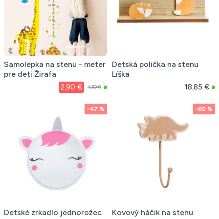
Samolepka na stenu - meter
Detská polička na stenu
pre deti Žirafa
Líška
2,90 €
18,85 €
4,50 €
-47 %
-60 %
Detské zrkadlo jednorožec
Kovový háčik na stenu