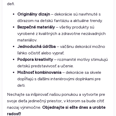
deň.
Originálny dizajn
– dekorácie sú navrhnuté s
dôrazom na detskú fantáziu a aktuálne trendy.
Bezpečné materiály
– všetky produkty sú
vyrobené z kvalitných a zdravotne nezávadných
materiálov.
Jednoduchá údržba
– väčšinu dekorácií možno
ľahko očistiť alebo vyprať.
Podpora kreativity
– rozmanité motívy stimulujú
detskú predstavivosť a učenie.
Možnosť kombinovania
– dekorácie sa skvele
dopĺňajú s ďalšími interiérovými doplnkami pre
deti.
Nechajte sa inšpirovať našou ponukou a vytvorte pre
svoje dieťa jedinečný priestor, v ktorom sa bude cítiť
naozaj výnimočne.
Objednajte si ešte dnes a urobte
radosť!