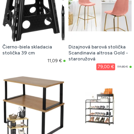
Čierno-biela skladacia
Dizajnová barová stolička
stolička 39 cm
Scandinavia altrosa Gold -
staroružová
11,09 €
79,00 €
114,80 €