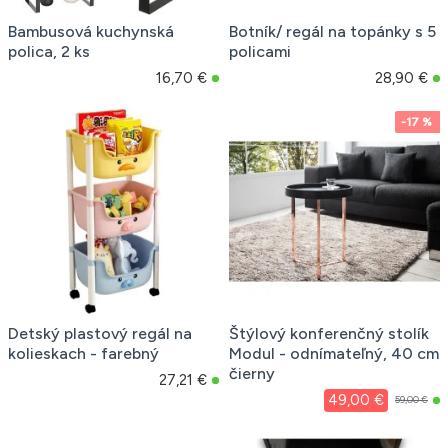
Bambusová kuchynská
Botník/ regál na topánky s 5
polica, 2 ks
policami
16,70 €
28,90 €
-17 %
Detský plastový regál na
Štýlový konferenčný stolík
kolieskach - farebný
Modul - odnímateľný, 40 cm
čierny
27,21 €
49,00 €
59,00 €