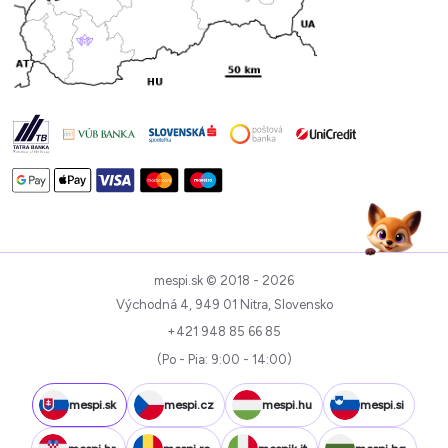
mespi.sk © 2018 - 2026
Východná 4, 949 01 Nitra, Slovensko
+421 948 85 66 85
(Po - Pia: 9:00 - 14:00)
mespi.sk
mespi.cz
mespi.hu
mespi.si