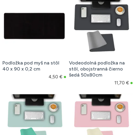
Podložka pod myš na stôl
Vodeodolná podložka na
40 x 90 x 0,2 cm
stôl, obojstranná čierno
šedá 50x80cm
4,50 €
11,70 €