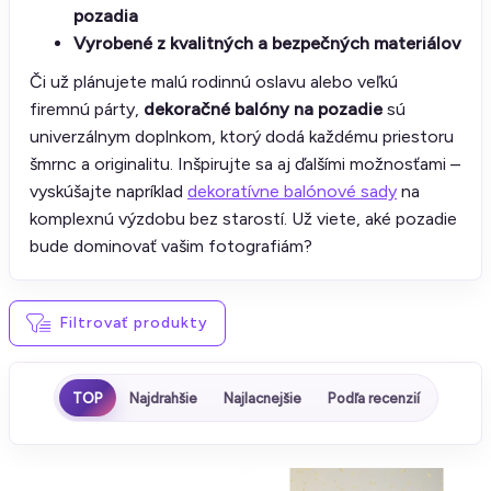
pozadia
Vyrobené z kvalitných a bezpečných materiálov
Či už plánujete malú rodinnú oslavu alebo veľkú
firemnú párty,
dekoračné balóny na pozadie
sú
univerzálnym doplnkom, ktorý dodá každému priestoru
šmrnc a originalitu. Inšpirujte sa aj ďalšími možnosťami –
vyskúšajte napríklad
dekoratívne balónové sady
na
komplexnú výzdobu bez starostí. Už viete, aké pozadie
bude dominovať vašim fotografiám?
Filtrovať produkty
TOP
Najdrahšie
Najlacnejšie
Podľa recenzií