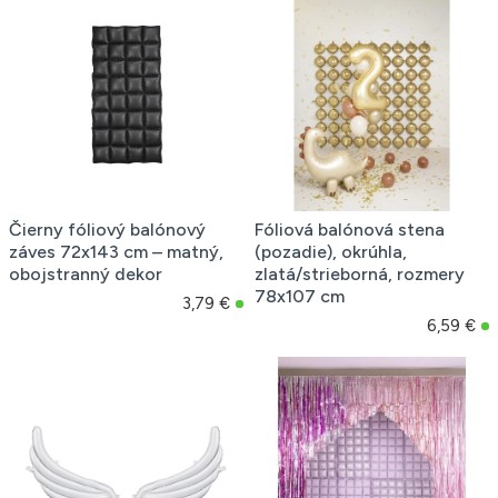
Čierny fóliový balónový
Fóliová balónová stena
záves 72x143 cm – matný,
(pozadie), okrúhla,
obojstranný dekor
zlatá/strieborná, rozmery
78x107 cm
3,79 €
6,59 €