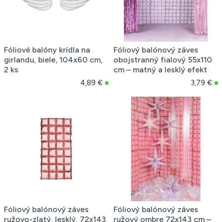
Fóliové balóny krídla na
Fóliový balónový záves
girlandu, biele, 104x60 cm,
obojstranný fialový 55x110
2 ks
cm – matný a lesklý efekt
4,89 €
3,79 €
Fóliový balónový záves
Fóliový balónový záves
ružovo-zlatý, lesklý, 72x143
ružový ombre 72x143 cm –