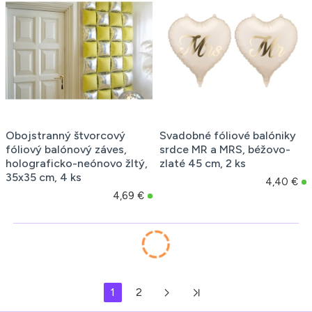
Obojstranný štvorcový
Svadobné fóliové balóniky
fóliový balónový záves,
srdce MR a MRS, béžovo-
holograficko-neónovo žltý,
zlaté 45 cm, 2 ks
35x35 cm, 4 ks
4,40 €
4,69 €
1
2