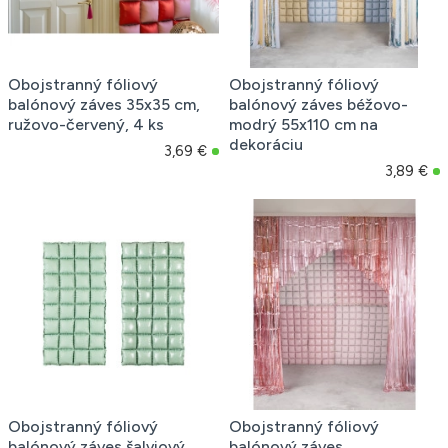
Obojstranný fóliový
Obojstranný fóliový
balónový záves 35x35 cm,
balónový záves béžovo-
ružovo-červený, 4 ks
modrý 55x110 cm na
dekoráciu
3,69 €
3,89 €
Obojstranný fóliový
Obojstranný fóliový
balónový záves šalviový
balónový záves