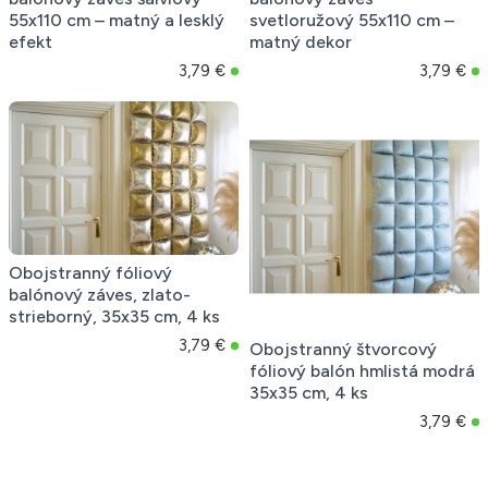
55x110 cm – matný a lesklý
svetloružový 55x110 cm –
efekt
matný dekor
3,79 €
3,79 €
Obojstranný fóliový
balónový záves, zlato-
strieborný, 35x35 cm, 4 ks
3,79 €
Obojstranný štvorcový
fóliový balón hmlistá modrá
35x35 cm, 4 ks
3,79 €