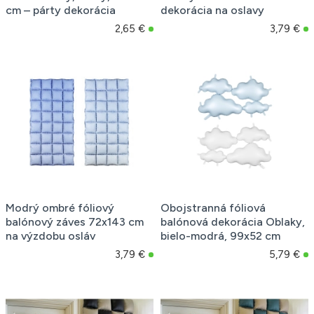
cm – párty dekorácia
dekorácia na oslavy
2,65 €
3,79 €
Modrý ombré fóliový
Obojstranná fóliová
balónový záves 72x143 cm
balónová dekorácia Oblaky,
na výzdobu osláv
bielo-modrá, 99x52 cm
3,79 €
5,79 €