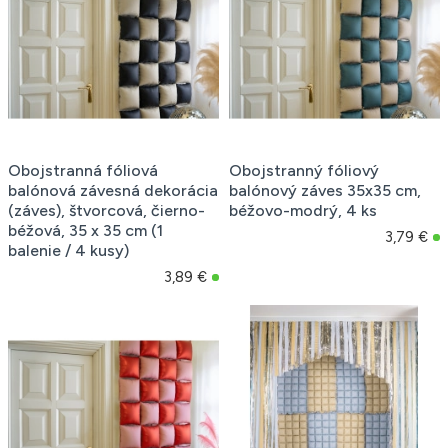
Obojstranná fóliová
Obojstranný fóliový
balónová závesná dekorácia
balónový záves 35x35 cm,
(záves), štvorcová, čierno-
béžovo-modrý, 4 ks
béžová, 35 x 35 cm (1
3,79 €
balenie / 4 kusy)
3,89 €