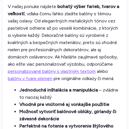
V našej ponuke nájdete
bohatý výber farieb, tvarov a
veľkostí
, vďaka čomu ľahko zladíte balóny s témou
vašej oslavy. Od elegantných metalických tónov cez
pastelové odtiene až po veselé kombinácie, z ktorých
si vyberie každý. Dekoračné balóny sú vyrobené z
kvalitných a bezpečných materiálov, preto sú vhodné
nielen pre profesionálnych dekoratérov, ale aj
domácich oslávencov. Ak hľadáte zaujímavé spôsoby,
ako ešte viac personalizovať výzdobu, odporúčame
personalizované balóny s vlastným textom
alebo
balóny v tvare písmen
pre originálne odkazy či mená.
Jednoduchá inštalácia a manipulácia
– zvládne
to naozaj každý
Vhodné pre vnútorné aj vonkajšie použitie
Možnosť vytvoriť balónové oblúky, girlandy či
závesné dekorácie
Perfektné na fotenie a vytvorenie štýlového