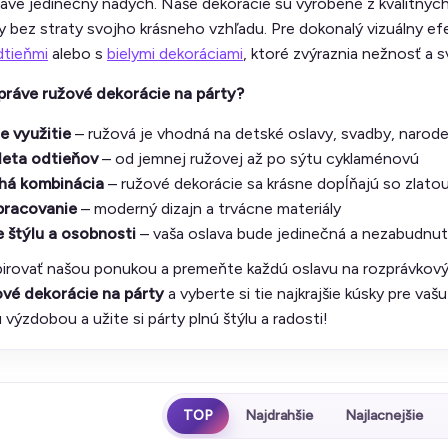
lave jedinečný nádych. Naše dekorácie sú vyrobené z kvalitných
ty bez straty svojho krásneho vzhľadu. Pre dokonalý vizuálny 
dtieňmi
alebo s
bielymi dekoráciami
, ktoré zvýraznia nežnosť a s
 práve ružové dekorácie na párty?
e využitie
– ružová je vhodná na detské oslavy, svadby, narode
leta odtieňov
– od jemnej ružovej až po sýtu cyklaménovú
há kombinácia
– ružové dekorácie sa krásne dopĺňajú so zlatou,
pracovanie
– moderný dizajn a trvácne materiály
 štýlu a osobnosti
– vaša oslava bude jedinečná a nezabudnut
pirovať našou ponukou a premeňte každú oslavu na rozprávkový
ové dekorácie na párty
a vyberte si tie najkrajšie kúsky pre vaš
 výzdobou a užite si párty plnú štýlu a radosti!
TOP
Najdrahšie
Najlacnejšie