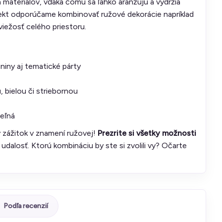
 materiálov, vďaka čomu sa ľahko aranžujú a vydržia
efekt odporúčame kombinovať ružové dekorácie napríklad
viežosť celého priestoru.
niny aj tematické párty
 bielou či striebornou
eľná
 zážitok v znamení ružovej!
Prezrite si všetky možnosti
u udalosť. Ktorú kombináciu by ste si zvolili vy? Očarte
Podľa recenzií