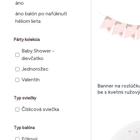
80
áno
L
84
áno balón po nafúknutí
M
héliom lieta
85
N
93
P
Párty kolekcia
94
Q
Baby Shower -
96
R
dievčatko
100
S
Jednorožec
110
T
Valentín
Banner na rozlúčk
150
U
be s kvetmi ružov
Typ sviečky
V
Číslicová sviečka
W
X
Typ balóna
Y
Fóliový