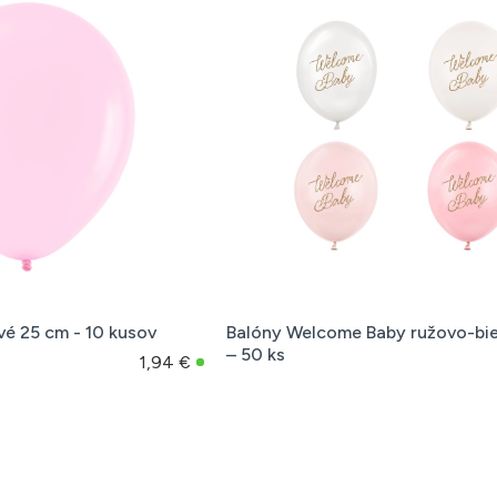
vé 25 cm - 10 kusov
Balóny Welcome Baby ružovo-bie
– 50 ks
1,94 €