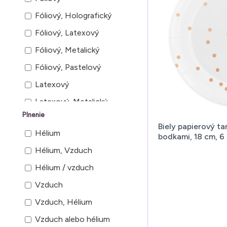
Z
Fóliový, Holografický
Fóliový, Latexový
Fóliový, Metalický
Fóliový, Pastelový
Latexový
Latexový, Metalický
Plnenie
Latexový, Pastelový, S
Biely papierový ta
potlačou
Hélium
bodkami, 18 cm, 6 
Metalický
Hélium, Vzduch
Modelovací, Pastelový
Hélium / vzduch
Pastelový
Vzduch
Priehľadný s konfetami
Vzduch, Hélium
Priehľadný s ružovými
Vzduch alebo hélium