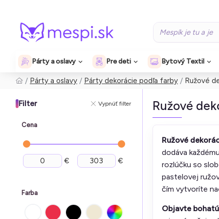
Párty a oslavy
Pre deti
Bytový Textil
Párty a oslavy
Párty dekorácie podľa farby
Ružové de
Ružové deko
Filter
Vypnúť filter
Cena
Ružové dekorác
dodáva každému 
€
€
rozlúčku so slo
pastelovej ružov
čím vytvoríte na
Farba
Objavte bohatú 