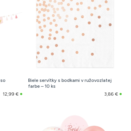
 so
Biele servítky s bodkami v ružovozlatej
farbe – 10 ks
12,99 €
3,86 €