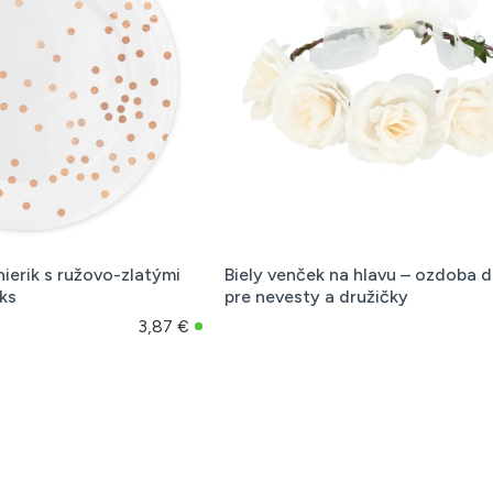
nierik s ružovo-zlatými
Biely venček na hlavu – ozdoba d
ks
pre nevesty a družičky
3,87 €