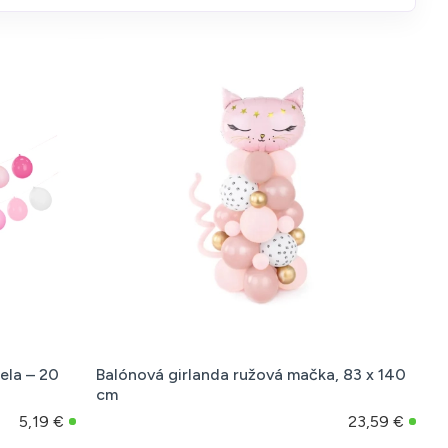
ela – 20
Balónová girlanda ružová mačka, 83 x 140
cm
5,19 €
23,59 €