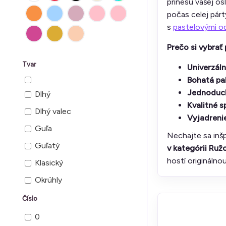
prinesú vašej os
počas celej pár
s
pastelovými o
Prečo si vybrať
Tvar
Univerzáln
Bohatá pa
Jednoduc
Dlhý
Kvalitné s
Dlhý valec
Vyjadrenie
Guľa
Nechajte sa inš
Guľatý
v kategórii Ruž
hostí originálnou
Klasický
Okrúhly
Písmeno
Číslo
Srdce
0