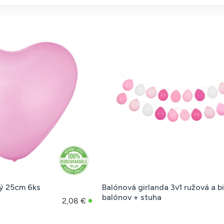
vý 25cm 6ks
Balónová girlanda 3v1 ružová a bi
balónov + stuha
2,08 €