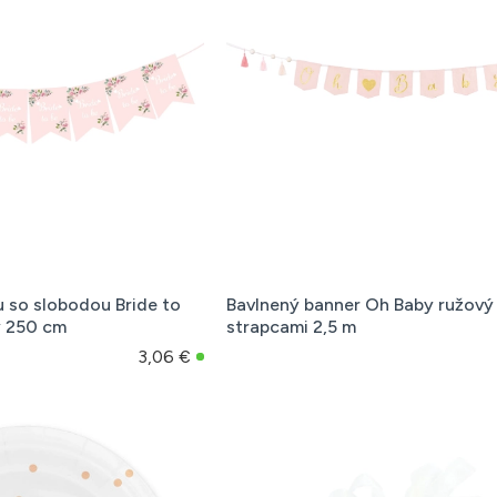
u so slobodou Bride to
Bavlnený banner Oh Baby ružový
ý 250 cm
strapcami 2,5 m
3,06 €