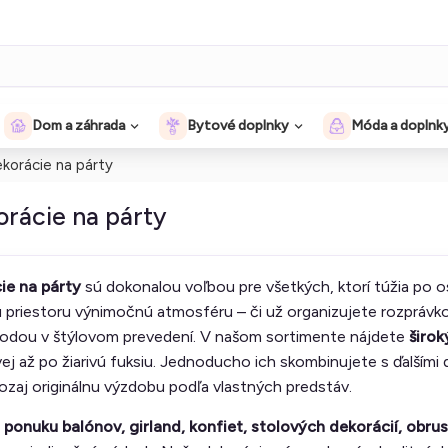
Dom a záhrada
Bytové doplnky
Móda a doplnk
korácie na párty
rácie na párty
ie na párty
sú dokonalou voľbou pre všetkých, ktorí túžia po os
priestoru výnimočnú atmosféru – či už organizujete rozprávk
bodou v štýlovom prevedení. V našom sortimente nájdete
širok
ej až po žiarivú fuksiu. Jednoducho ich skombinujete s ďalšími
ozaj originálnu výzdobu podľa vlastných predstáv.
ponuku balónov, girland, konfiet, stolových dekorácií, obrus