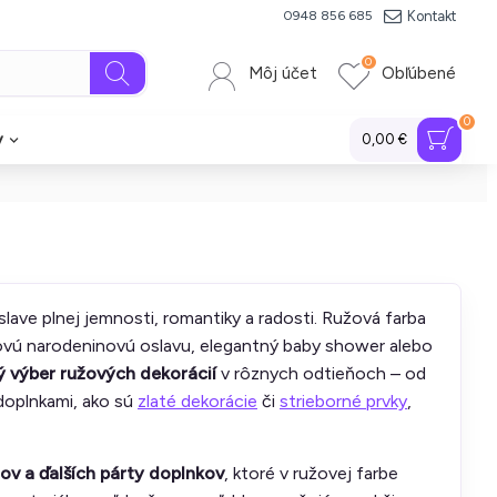
Kontakt
0948 856 685
0
Môj účet
Obľúbené
0
y
0,00 €
lave plnej jemnosti, romantiky a radosti. Ružová farba
ovú narodeninovú oslavu, elegantný baby shower alebo
ý výber ružových dekorácií
v rôznych odtieňoch – od
 doplnkami, ako sú
zlaté dekorácie
či
strieborné prvky
,
ov a ďalších párty doplnkov
, ktoré v ružovej farbe