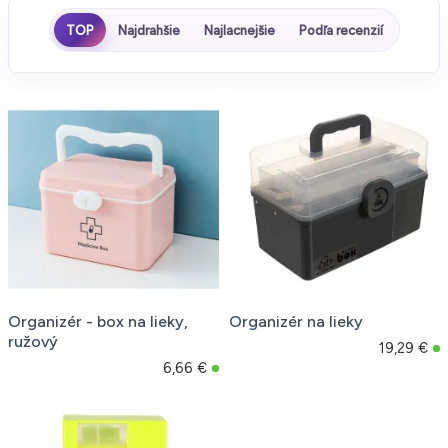
TOP
Najdrahšie
Najlacnejšie
Podľa recenzií
Organizér - box na lieky,
Organizér na lieky
ružový
19,29 €
6,66 €