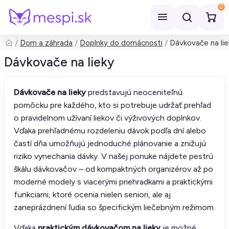
0
Dom a záhrada
Doplnky do domácnosti
Dávkovače na lie
Hľadať
Dávkovače na lieky
Dávkovače na lieky
predstavujú neoceniteľnú
pomôcku pre každého, kto si potrebuje udržať prehľad
o pravidelnom užívaní liekov či výživových doplnkov.
Vďaka prehľadnému rozdeleniu dávok podľa dní alebo
častí dňa umožňujú jednoduché plánovanie a znižujú
riziko vynechania dávky. V našej ponuke nájdete pestrú
škálu dávkovačov – od kompaktných organizérov až po
moderné modely s viacerými priehradkami a praktickými
funkciami, ktoré ocenia nielen seniori, ale aj
zaneprázdnení ľudia so špecifickým liečebným režimom.
Vďaka
praktickým dávkovačom na lieky
je možné