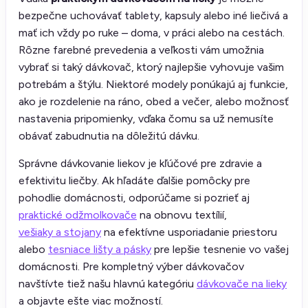
bezpečne uchovávať tablety, kapsuly alebo iné liečivá a
mať ich vždy po ruke – doma, v práci alebo na cestách.
Rôzne farebné prevedenia a veľkosti vám umožnia
vybrať si taký dávkovač, ktorý najlepšie vyhovuje vašim
potrebám a štýlu. Niektoré modely ponúkajú aj funkcie,
ako je rozdelenie na ráno, obed a večer, alebo možnosť
nastavenia pripomienky, vďaka čomu sa už nemusíte
obávať zabudnutia na dôležitú dávku.
Správne dávkovanie liekov je kľúčové pre zdravie a
efektivitu liečby. Ak hľadáte ďalšie pomôcky pre
pohodlie domácnosti, odporúčame si pozrieť aj
praktické odžmolkovače
na obnovu textílií,
vešiaky a stojany
na efektívne usporiadanie priestoru
alebo
tesniace lišty a pásky
pre lepšie tesnenie vo vašej
domácnosti. Pre kompletný výber dávkovačov
navštívte tiež našu hlavnú kategóriu
dávkovače na lieky
a objavte ešte viac možností.