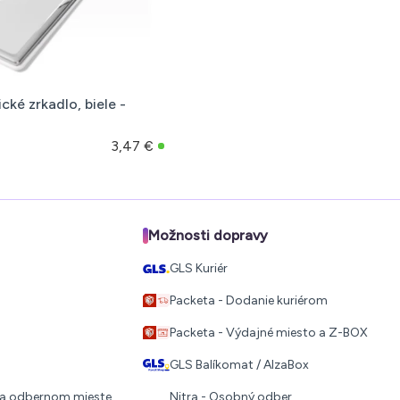
ké zrkadlo, biele -
3,47 €
Možnosti dopravy
GLS Kuriér
Packeta - Dodanie kuriérom
Packeta - Výdajné miesto a Z-BOX
GLS Balíkomat / AlzaBox
 na odbernom mieste
Nitra - Osobný odber