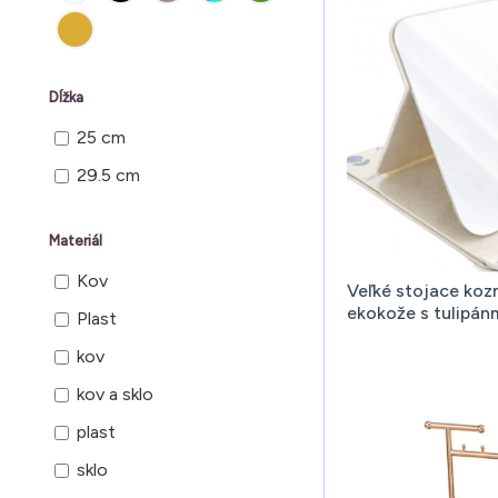
Dĺžka
25 cm
29.5 cm
Materiál
Kov
Veľké stojace koz
ekokože s tulipánm
Plast
kov
kov a sklo
plast
sklo