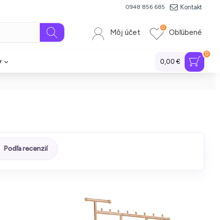
Kontakt
0948 856 685
0
Môj účet
Obľúbené
0
y
0,00 €
Podľa recenzií