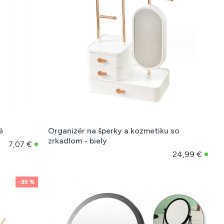
é
Organizér na šperky a kozmetiku so
zrkadlom - biely
7,07 €
24,99 €
-35 %