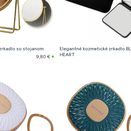
zrkadlo so stojanom
Elegantné kozmetické zrkadlo 
HEART
9,80 €