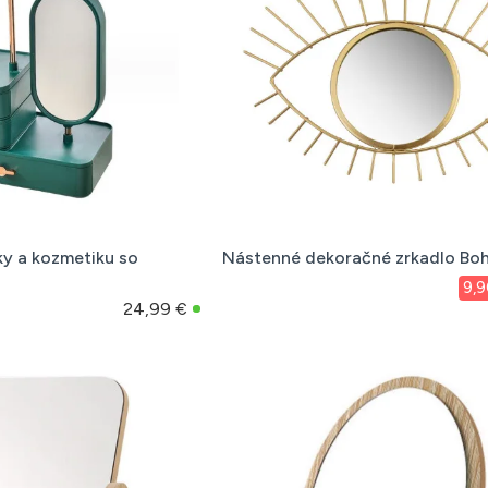
ky a kozmetiku so
Nástenné dekoračné zrkadlo Boh
9,9
24,99 €