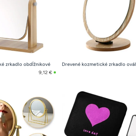
é zrkadlo obdĺžnikové
Drevené kozmetické zrkadlo ová
9,12 €