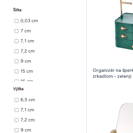
Šírka
0,03 cm
7 cm
7,1 cm
7,2 cm
9 cm
Organizér na šper
15 cm
zrkadlom - zelený
16 cm
Výška
22 cm
6,5 cm
7,1 cm
7,2 cm
9 cm