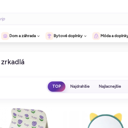
Dom a záhrada
Bytové doplnky
Móda a doplnk
zrkadlá
TOP
Najdrahšie
Najlacnejšie