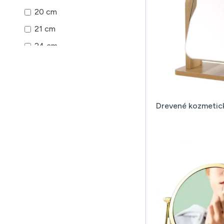
20 cm
21 cm
24 cm
25 cm
27 cm
31 cm
Drevené kozmetick
37,5 cm