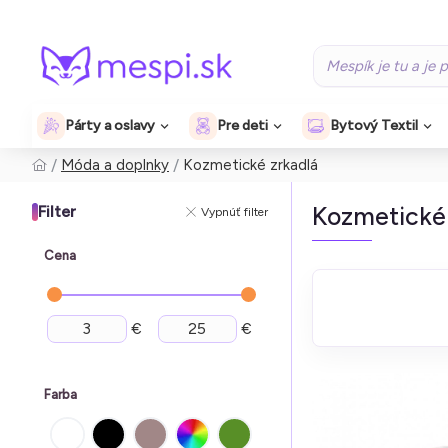
Párty a oslavy
Pre deti
Bytový Textil
Móda a doplnky
Kozmetické zrkadlá
Kozmetické 
Filter
Vypnúť filter
Cena
€
€
Farba