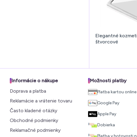
Elegantné kozmetic
štvorcové
Informácie o nákupe
Možnosti platby
Doprava a platba
Platba kartou online
Reklamácie a vrátenie tovaru
Google Pay
Často kladené otázky
Apple Pay
Obchodné podmienky
Dobierka
Reklamačné podmienky
Platba v hotovosti