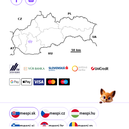
mespi.sk
mespi.cz
mespi.hu
mespi.si
mespi.hr
mespi.ro