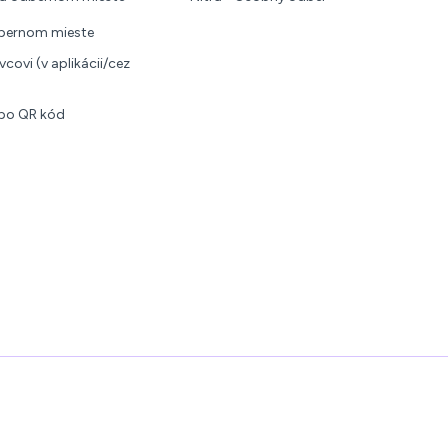
dbernom mieste
covi (v aplikácii/cez
ebo QR kód