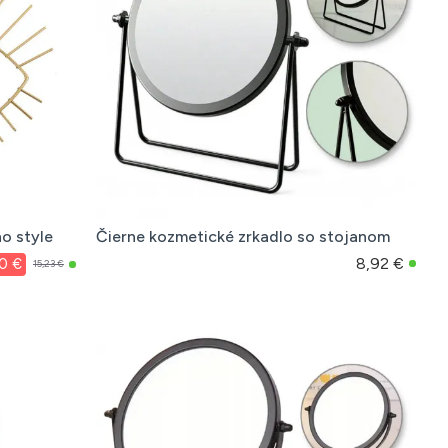
o style
Čierne kozmetické zrkadlo so stojanom
8,92 €
0 €
15,23 €