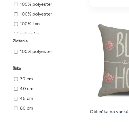
100% polyester
100% polyester
100% Ľan
polyester
Zloženie
zamat
100% polyester
Šírka
30 cm
40 cm
45 cm
60 cm
Obliečka na vank