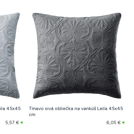
eila 45x45
Tmavo sivá obliečka na vankúš Leila 45x45
cm
5,57 €
6,05 €