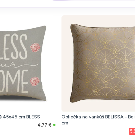
úš 45x45 cm BLESS
Obliečka na vankúš BELISSA - Be
cm
4,77 €
5,