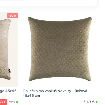
-20 %
ige 45x45
Obliečka ma vankúš Novelty - Bežová
45x45 cm
5,43 €
63 €
7,07 €