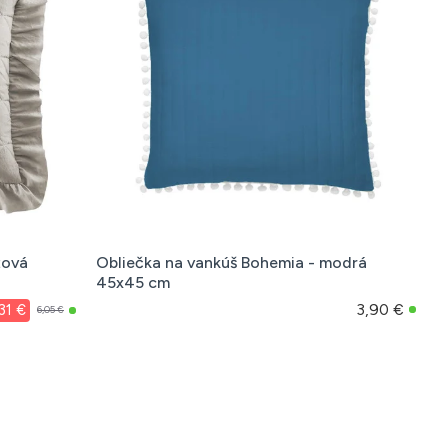
žová
Obliečka na vankúš Bohemia - modrá
45x45 cm
3,90 €
31 €
6,05 €