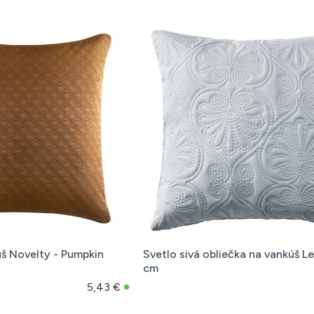
š Novelty - Pumpkin
Svetlo sivá obliečka na vankúš L
cm
5,43 €