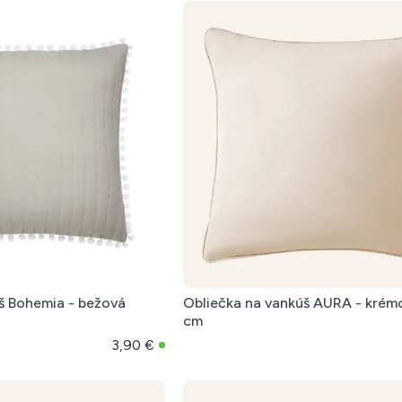
š Bohemia - bežová
Obliečka na vankúš AURA - kré
cm
3,90 €