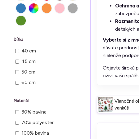
Ochrana a
zabezpečuj
Rozmanito
detských a
Vyberte si z mn
Dĺžka
dávate prednosť 
40 cm
nielenže podporu
45 cm
Objavte širokú 
50 cm
oživil vašu spálň
60 cm
Materiál
Vianočné ob
vankúš
30% bavlna
70% polyester
100% bavlna