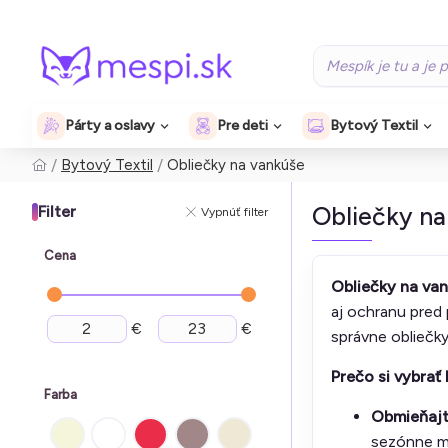
Párty a oslavy
Pre deti
Bytový Textil
Bytový Textil
Obliečky na vankúše
Obliečky na
Filter
Vypnúť filter
Cena
Obliečky na va
aj ochranu pred 
€
€
správne obliečky
Prečo si vybrať
Farba
Obmieňajte
sezónne mo