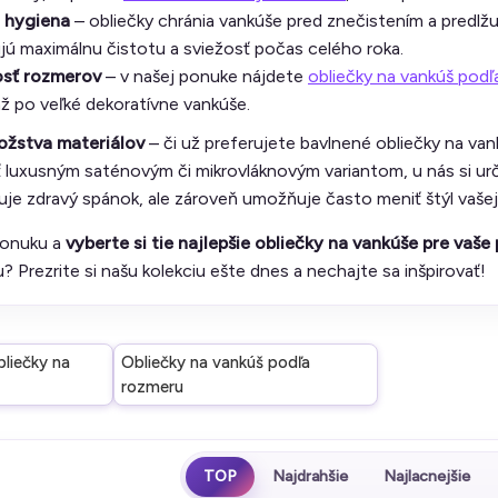
 hygiena
– obliečky chránia vankúše pred znečistením a predlžuj
ú maximálnu čistotu a sviežosť počas celého roka.
sť rozmerov
– v našej ponuke nájdete
obliečky na vankúš pod
ž po veľké dekoratívne vankúše.
ožstva materiálov
– či už preferujete bavlnené obliečky na van
luxusným saténovým či mikrovláknovým variantom, u nás si urči
je zdravý spánok, ale zároveň umožňuje často meniť štýl vašej
ponuku a
vyberte si tie najlepšie obliečky na vankúše pre vaše
u? Prezrite si našu kolekciu ešte dnes a nechajte sa inšpirovať!
liečky na
Obliečky na vankúš podľa
rozmeru
TOP
Najdrahšie
Najlacnejšie