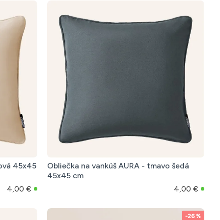
mová 45x45
Obliečka na vankúš AURA - tmavo šedá
45x45 cm
4,00 €
4,00 €
-26 %