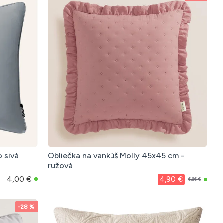
 sivá
Obliečka na vankúš Molly 45x45 cm -
ružová
4,00 €
4,90 €
6,66 €
-28 %