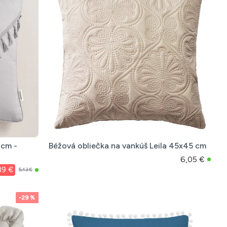
 cm -
Béžová obliečka na vankúš Leila 45x45 cm
6,05 €
89 €
5,43 €
-29 %