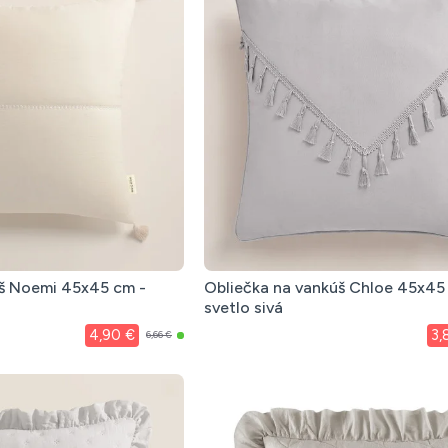
úš Noemi 45x45 cm -
Obliečka na vankúš Chloe 45x45
svetlo sivá
4,90 €
3,
6,66 €