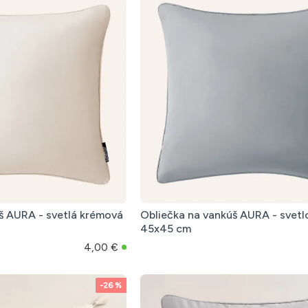
š AURA - svetlá krémová
Obliečka na vankúš AURA - svetlo
45x45 cm
4,00 €
-26 %