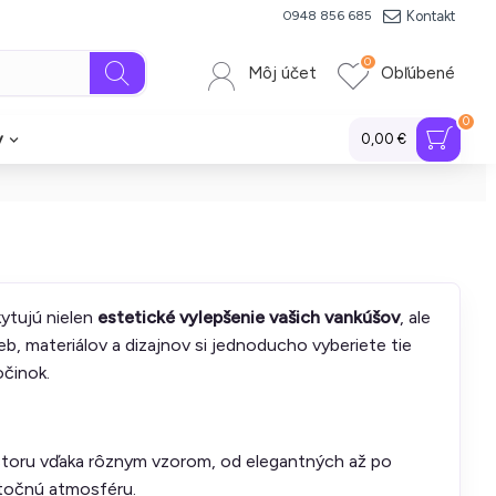
Kontakt
0948 856 685
0
Môj účet
Obľúbené
0
y
0,00 €
ytujú nielen
estetické vylepšenie vašich vankúšov
, ale
eb, materiálov a dizajnov si jednoducho vyberiete tie
očinok.
storu vďaka rôznym vzorom, od elegantných až po
iatočnú atmosféru.