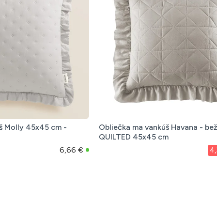
š Molly 45x45 cm -
Obliečka ma vankúš Havana - be
QUILTED 45x45 cm
6,66 €
4,