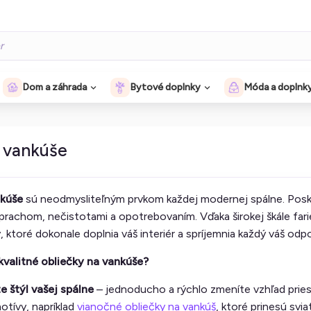
Dom a záhrada
Bytové doplnky
Móda a doplnk
 vankúše
nkúše
sú neodmysliteľným prvkom každej modernej spálne. Posk
prachom, nečistotami a opotrebovaním. Vďaka širokej škále fari
, ktoré dokonale doplnia váš interiér a spríjemnia každý váš odp
 kvalitné obliečky na vankúše?
 štýl vašej spálne
– jednoducho a rýchlo zmeníte vzhľad prie
tívy, napríklad
vianočné obliečky na vankúš
, ktoré prinesú sv