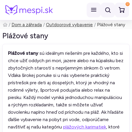
0
Dom a záhrada
Outdoorové vybavenie
Plážové stany
Hľadať
Plážové stany
Plážové stany
sú ideálnym riešením pre každého, kto si
chce užiť oddych pri mori, jazere alebo na kúpalisku bez
zbytočných starostí s nepríjemným slnkom či vetrom.
Vďaka širokej ponuke si u nás vyberiete praktický
prístrešok pre deti aj dospelých, ktorý je vhodný na
rodinné výlety, športové podujatia alebo relax na
piesku. Každý model vyniká jednoduchou manipuláciou
a rýchlym rozkladaním, takže si môžete užívať
dovolenku naplno hneď od príchodu na pláž. Ak hľadáte
ďalšie vybavenie na pobyt pri vode, odporúčame
navštíviť aj našu kategóriu
plážových karimatiek
, ktoré