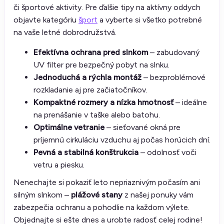
či športové aktivity. Pre ďalšie tipy na aktívny oddych
objavte kategóriu
šport
a vyberte si všetko potrebné
na vaše letné dobrodružstvá.
Efektívna ochrana pred slnkom
– zabudovaný
UV filter pre bezpečný pobyt na slnku.
Jednoduchá a rýchla montáž
– bezproblémové
rozkladanie aj pre začiatočníkov.
Kompaktné rozmery a nízka hmotnosť
– ideálne
na prenášanie v taške alebo batohu.
Optimálne vetranie
– sieťované okná pre
príjemnú cirkuláciu vzduchu aj počas horúcich dní.
Pevná a stabilná konštrukcia
– odolnosť voči
vetru a piesku.
Nenechajte si pokaziť leto nepriaznivým počasím ani
silným slnkom –
plážové stany
z našej ponuky vám
zabezpečia ochranu a pohodlie na každom výlete.
Objednajte si ešte dnes a urobte radosť celej rodine!