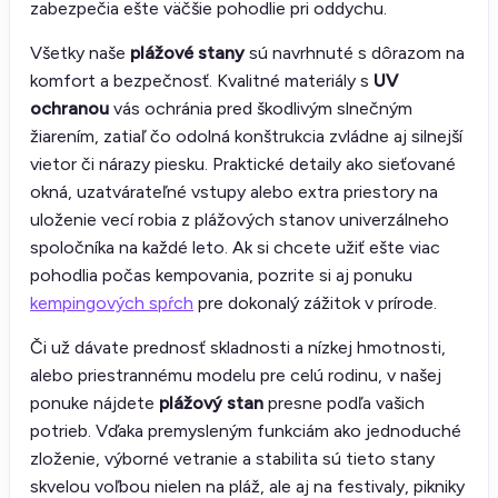
zabezpečia ešte väčšie pohodlie pri oddychu.
Všetky naše
plážové stany
sú navrhnuté s dôrazom na
komfort a bezpečnosť. Kvalitné materiály s
UV
ochranou
vás ochránia pred škodlivým slnečným
žiarením, zatiaľ čo odolná konštrukcia zvládne aj silnejší
vietor či nárazy piesku. Praktické detaily ako sieťované
okná, uzatvárateľné vstupy alebo extra priestory na
uloženie vecí robia z plážových stanov univerzálneho
spoločníka na každé leto. Ak si chcete užiť ešte viac
pohodlia počas kempovania, pozrite si aj ponuku
kempingových spŕch
pre dokonalý zážitok v prírode.
Či už dávate prednosť skladnosti a nízkej hmotnosti,
alebo priestrannému modelu pre celú rodinu, v našej
ponuke nájdete
plážový stan
presne podľa vašich
potrieb. Vďaka premysleným funkciám ako jednoduché
zloženie, výborné vetranie a stabilita sú tieto stany
skvelou voľbou nielen na pláž, ale aj na festivaly, pikniky