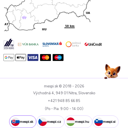
mespi.sk © 2018 - 2026
Východná 4, 949 01 Nitra, Slovensko
+421 948 85 66 85
(Po - Pia: 9:00 - 14:00)
mespi.sk
mespi.cz
mespi.hu
mespi.si