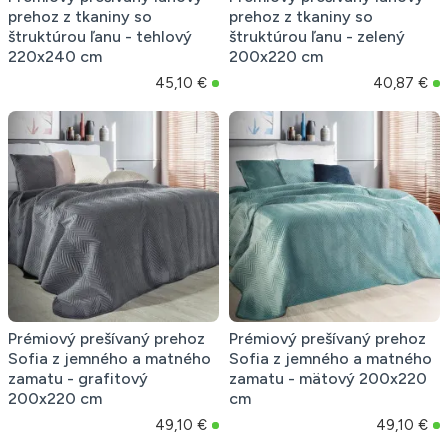
prehoz z tkaniny so
prehoz z tkaniny so
štruktúrou ľanu - tehlový
štruktúrou ľanu - zelený
220x240 cm
200x220 cm
45,10 €
40,87 €
Prémiový prešívaný prehoz
Prémiový prešívaný prehoz
Sofia z jemného a matného
Sofia z jemného a matného
zamatu - grafitový
zamatu - mätový 200x220
200x220 cm
cm
49,10 €
49,10 €