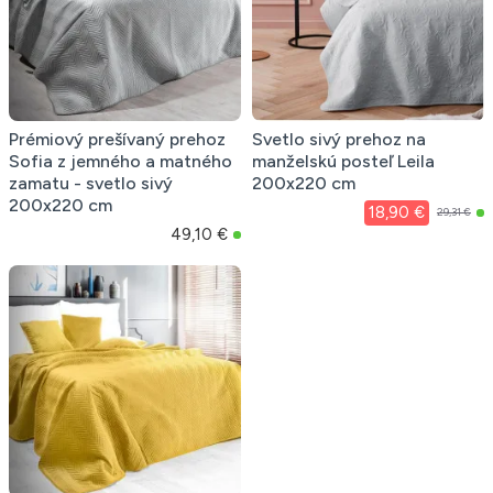
Prémiový prešívaný prehoz
Svetlo sivý prehoz na
Sofia z jemného a matného
manželskú posteľ Leila
zamatu - svetlo sivý
200x220 cm
200x220 cm
18,90 €
29,31 €
49,10 €