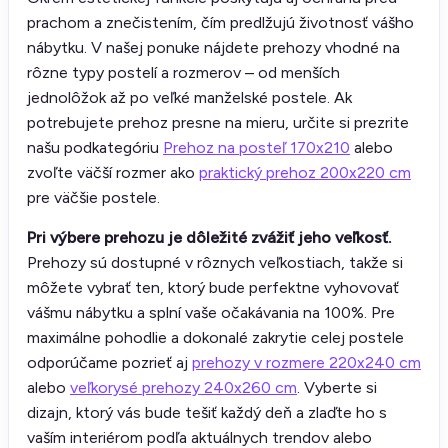
prachom a znečistením, čím predlžujú životnosť vášho
nábytku. V našej ponuke nájdete prehozy vhodné na
rôzne typy postelí a rozmerov – od menších
jednolôžok až po veľké manželské postele. Ak
potrebujete prehoz presne na mieru, určite si prezrite
našu podkategóriu
Prehoz na posteľ 170x210
alebo
zvoľte väčší rozmer ako
praktický prehoz 200x220 cm
pre väčšie postele.
Pri výbere prehozu je dôležité zvážiť jeho veľkosť.
Prehozy sú dostupné v rôznych veľkostiach, takže si
môžete vybrať ten, ktorý bude perfektne vyhovovať
vášmu nábytku a splní vaše očakávania na 100%. Pre
maximálne pohodlie a dokonalé zakrytie celej postele
odporúčame pozrieť aj
prehozy v rozmere 220x240 cm
alebo
veľkorysé prehozy 240x260 cm
. Vyberte si
dizajn, ktorý vás bude tešiť každý deň a zlaďte ho s
vaším interiérom podľa aktuálnych trendov alebo