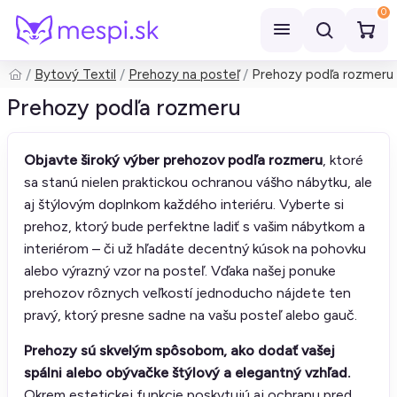
0
Bytový Textil
Prehozy na posteľ
Prehozy podľa rozmeru
Hľadať
Prehozy podľa rozmeru
Objavte široký výber prehozov podľa rozmeru
, ktoré
sa stanú nielen praktickou ochranou vášho nábytku, ale
aj štýlovým doplnkom každého interiéru. Vyberte si
prehoz, ktorý bude perfektne ladiť s vašim nábytkom a
interiérom – či už hľadáte decentný kúsok na pohovku
alebo výrazný vzor na posteľ. Vďaka našej ponuke
prehozov rôznych veľkostí jednoducho nájdete ten
pravý, ktorý presne sadne na vašu posteľ alebo gauč.
Prehozy sú skvelým spôsobom, ako dodať vašej
spálni alebo obývačke štýlový a elegantný vzhľad.
Okrem estetickej funkcie poskytujú aj ochranu pred