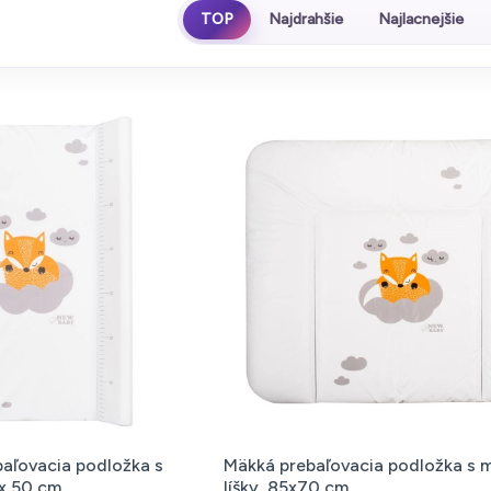
TOP
Najdrahšie
Najlacnejšie
aľovacia podložka s
Mäkká prebaľovacia podložka s 
 x 50 cm
líšky, 85x70 cm