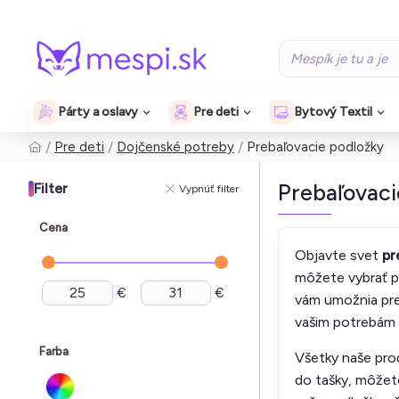
Párty a oslavy
Pre deti
Bytový Textil
Pre deti
Dojčenské potreby
Prebaľovacie podložky
Prebaľovaci
Filter
Vypnúť filter
Cena
Objavte svet
pr
môžete vybrať p
€
€
vám umožnia pre
vašim potrebám a
Farba
Všetky naše pro
do tašky, môžete