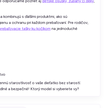
lie odporúčame pozrieť aj
detské osušky, župany či deky
,
sa kombinujú s ďalšími produktmi, ako sú
enu a ochranu pri každom prebaľovaní. Pre rodičov,
prebaľovacie tašky ku kočíkom
na jednoduché
stvo
ennú starostlivosť o vaše dieťatko bez starostí.
dlné a bezpečné! Ktorý model si vyberiete vy?