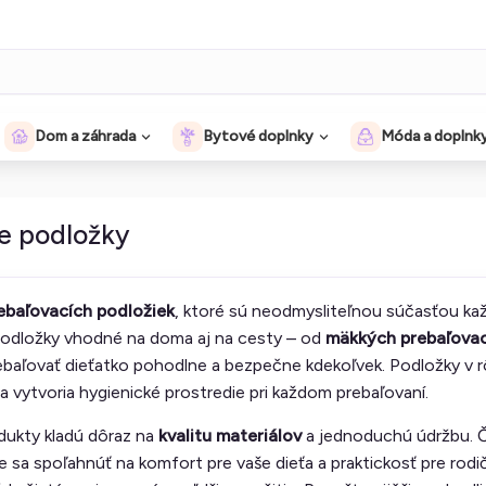
Dom a záhrada
Bytové doplnky
Móda a doplnk
e podložky
ebaľovacích podložiek
, ktoré sú neodmysliteľnou súčasťou kaž
odložky vhodné na doma aj na cesty – od
mäkkých prebaľovac
baľovať dieťatko pohodlne a bezpečne kdekoľvek. Podložky v rô
 vytvoria hygienické prostredie pri každom prebaľovaní.
dukty kladú dôraz na
kvalitu materiálov
a jednoduchú údržbu. Č
 sa spoľahnúť na komfort pre vaše dieťa a praktickosť pre rod