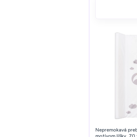
Nepremokavá preb
motívom líšky, 70