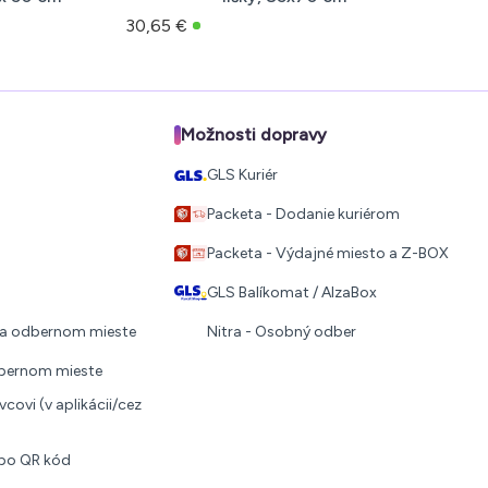
30,65 €
Možnosti dopravy
GLS Kuriér
Packeta - Dodanie kuriérom
Packeta - Výdajné miesto a Z-BOX
GLS Balíkomat / AlzaBox
 na odbernom mieste
Nitra - Osobný odber
dbernom mieste
covi (v aplikácii/cez
ebo QR kód