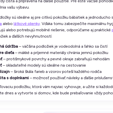
dy čistá a pripravená na ďalšie použitie. Pre ešte väčšie pohod
lnia vašu výbavu.
ložky sú ideálne aj pre citlivú pokožku bábätiek a jednoducho 
a
alebo
látkové plienky
. Vďaka tomu zabezpečíte maximálnu hygi
ujú alebo potrebujú mobilné riešenie, odporúčame aj praktické
žiek a ďalších nevyhnutností.
há údržba
– väčšina podložiek je vodeodolná a ľahko sa čistí
re dieťa
– mäkké a príjemné materiály chránia jemnú pokožku
sť
– protišmykové povrchy a pevné okraje zabraňujú nehodám
ť
– skladateľné modely sú ideálne na cestovanie
izajn
– široká škála farieb a vzorov poteší každého rodiča
ita s doplnkami
– možnosť používať návleky a ďalšie príslušen
ľovaciu podložku, ktorá vám najviac vyhovuje, a užite si každod
šte dnes a vytvorte si domov, kde bude prebaľovanie vždy poho