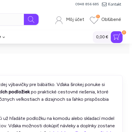
Kontakt
0948 856 685
0
Môj účet
Obľúbené
0
y
0,00 €
dej výbavičky pre bábätko. Vďaka širokej ponuke si
ích podložiek
po praktické cestovné riešenia, ktoré
znych veľkostiach a dizajnoch sa ľahko prispôsobia
i už hľadáte podložku na komodu alebo skladací model
ičov. Vďaka možnosti dokúpiť návleky a doplnky zostane