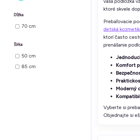
vaša podložka vž
ktoré skvele dop
Dĺžka
Prebaľovacie pod
70 cm
detská kozmetik
ktorí často cest
prenášanie podlo
Šírka
50 cm
Jednoduc
Komfort p
85 cm
Bezpečno
Praktickos
Moderný d
Kompatibil
Vyberte si preba
Objednajte si e