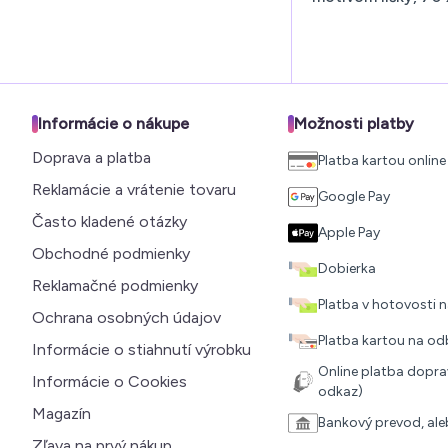
Informácie o nákupe
Možnosti platby
Doprava a platba
Platba kartou online
Reklamácie a vrátenie tovaru
Google Pay
Často kladené otázky
Apple Pay
Obchodné podmienky
Dobierka
Reklamačné podmienky
Platba v hotovosti
Ochrana osobných údajov
Platba kartou na o
Informácie o stiahnutí výrobku
Online platba doprav
Informácie o Cookies
odkaz)
Magazín
Bankový prevod, al
Zľava na prvý nákup