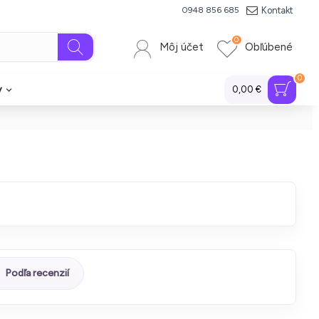
Kontakt
0948 856 685
0
Môj účet
Obľúbené
0
y
0,00 €
Podľa recenzií