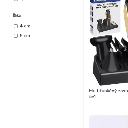
Šírka
4 cm
6 cm
Multifunkčný zast
5v1