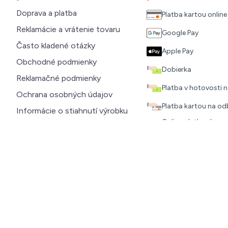
Doprava a platba
Platba kartou online
Reklamácie a vrátenie tovaru
Google Pay
Často kladené otázky
Apple Pay
Obchodné podmienky
Dobierka
Reklamačné podmienky
Platba v hotovosti
Ochrana osobných údajov
Platba kartou na o
Informácie o stiahnutí výrobku
Online platba doprav
Informácie o Cookies
odkaz)
Magazín
Bankový prevod, al
Zľava na prvý nákup
Kontakt