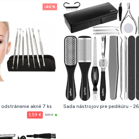
-40 %
 odstránenie akné 7 ks
Sada nástrojov pre pedikúru - 26
3,59 €
5,94 €