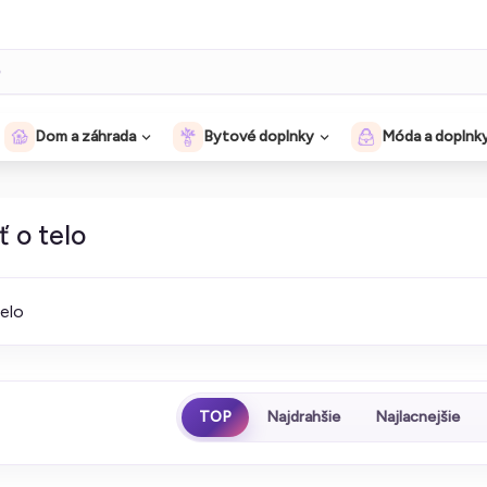
Dom a záhrada
Bytové doplnky
Móda a doplnk
ť o telo
telo
TOP
Najdrahšie
Najlacnejšie