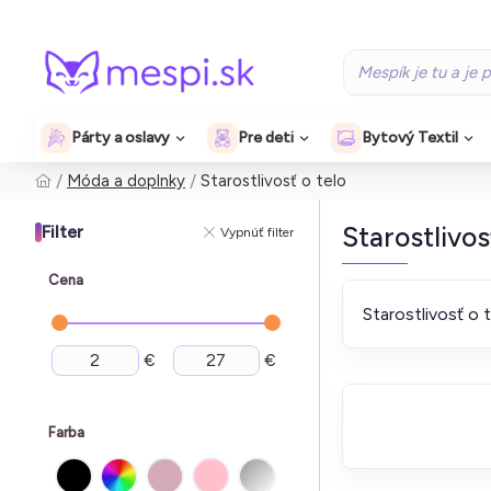
Párty a oslavy
Pre deti
Bytový Textil
Móda a doplnky
Starostlivosť o telo
Starostlivos
Filter
Vypnúť filter
Cena
Starostlivosť o 
€
€
Farba