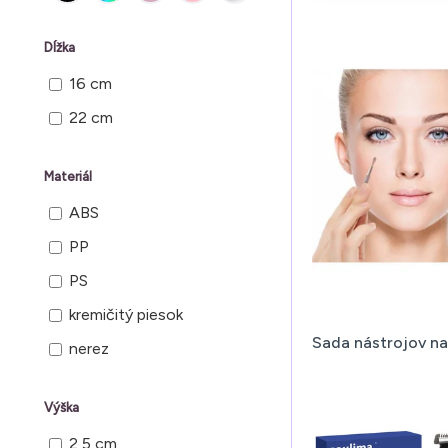
Dĺžka
16 cm
22 cm
Materiál
ABS
PP
PS
kremičitý piesok
Sada nástrojov na
nerez
Výška
2,5 cm