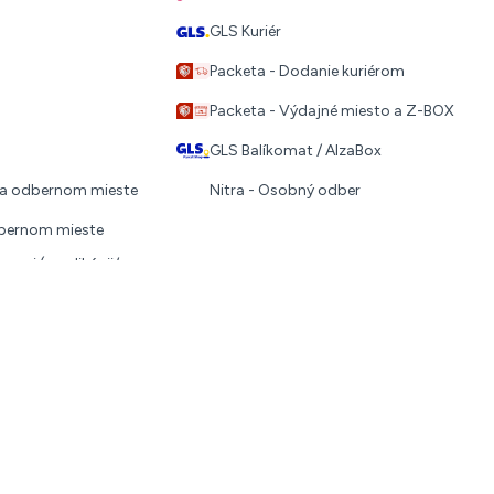
GLS Kuriér
Packeta - Dodanie kuriérom
Packeta - Výdajné miesto a Z-BOX
GLS Balíkomat / AlzaBox
 na odbernom mieste
Nitra - Osobný odber
dbernom mieste
covi (v aplikácii/cez
ebo QR kód