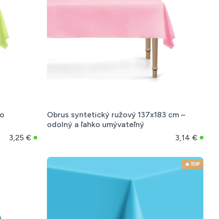
zo
Obrus syntetický ružový 137x183 cm –
odolný a ľahko umývateľný
3,25 €
3,14 €
🔥 TOP