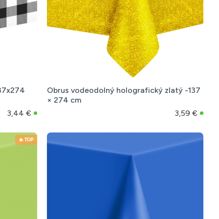
137x274
Obrus vodeodolný holografický zlatý -137
× 274 cm
3,44 €
3,59 €
🔥 TOP