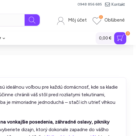
Kontakt
0948 856 685
0
Môj účet
Obľúbené
0
y
0,00 €
sú ideálnou voľbou pre každú domácnosť, kde sa kladie
činne chránili váš stôl pred rozliatymi tekutinami,
žba je mimoriadne jednoduchá – stačí ich utrieť vlhkou
na vonkajšie posedenia, záhradné oslavy, pikniky
ko vyberiete dizajn, ktorý dokonale zapadne do vášho