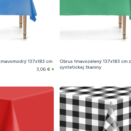
 tmavomodrý 137x183 cm
Obrus tmavozelený 137x183 cm 
syntetickej tkaniny
3,06 €