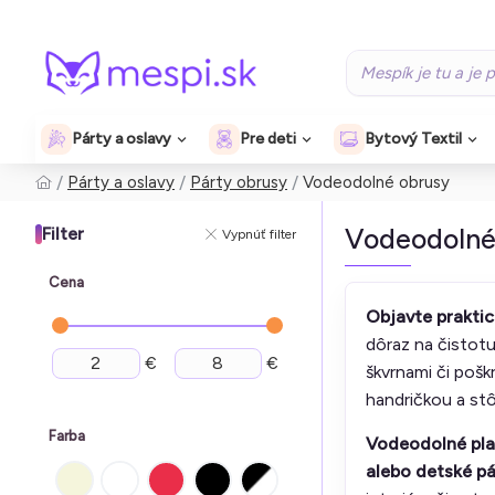
Párty a oslavy
Pre deti
Bytový Textil
Párty a oslavy
Párty obrusy
Vodeodolné obrusy
Vodeodolné
Filter
Vypnúť filter
Cena
Objavte praktic
dôraz na čistotu
€
€
škvrnami či pošk
handričkou a stôl
Farba
Vodeodolné plas
alebo detské pá