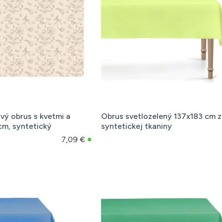
ý obrus s kvetmi a
Obrus svetlozelený 137x183 cm 
cm, syntetický
syntetickej tkaniny
7,09 €