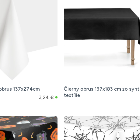
 obrus 137x274cm
Čierny obrus 137x183 cm zo synt
textílie
3,24 €