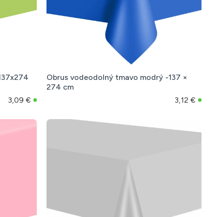
 137x274
Obrus vodeodolný tmavo modrý -137 ×
274 cm
3,09 €
3,12 €