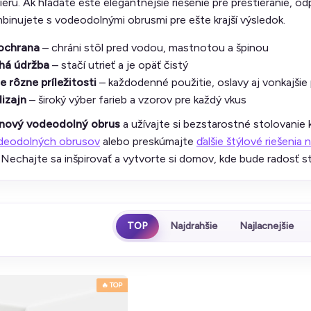
eriéru. Ak hľadáte ešte elegantnejšie riešenie pre prestieranie, 
inujete s vodeodolnými obrusmi pre ešte krajší výsledok.
 ochrana
– chráni stôl pred vodou, mastnotou a špinou
há údržba
– stačí utrieť a je opäť čistý
 rôzne príležitosti
– každodenné použitie, oslavy aj vonkajšie
izajn
– široký výber farieb a vzorov pre každý vkus
j nový vodeodolný obrus
a užívajte si bezstarostné stolovanie k
odeodolných obrusov
alebo preskúmajte
ďalšie štýlové riešenia 
 Nechajte sa inšpirovať a vytvorte si domov, kde bude radosť s
TOP
Najdrahšie
Najlacnejšie
🔥 TOP