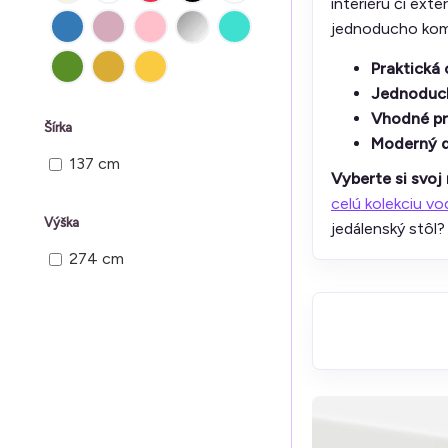
interiéru či ext
jednoducho komb
Praktická
Jednoduc
Vhodné pre
Šírka
Moderný d
137 cm
Vyberte si svo
celú kolekciu v
Výška
jedálenský stôl?
274 cm