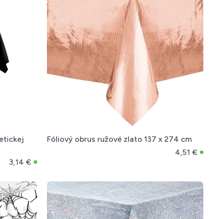
etickej
Fóliový obrus ružové zlato 137 x 274 cm
4,51 €
3,14 €