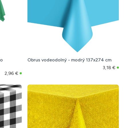
zo
Obrus vodeodolný - modrý 137x274 cm
3,18 €
2,96 €