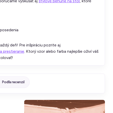
odporúčame vyskúšať aj
štýlové behúne na stôl
, ktoré
 posedenia
aždý deň! Pre inšpiráciu pozrite aj
na prestieranie
. Ktorý vzor alebo farba najlepšie oživí váš
tolovať!
Podľa recenzií