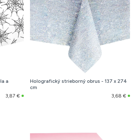
la a
Holografický strieborný obrus - 137 x 274
cm
3,87 €
3,68 €