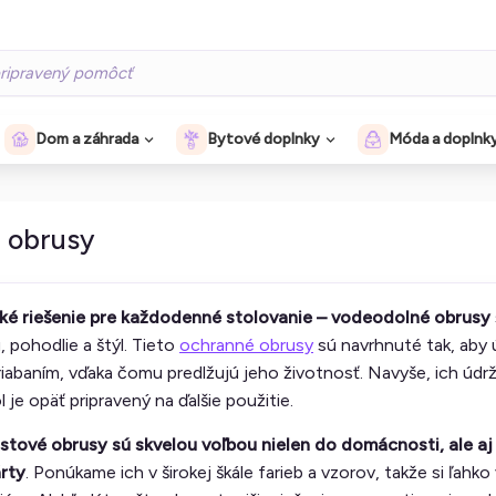
Dom a záhrada
Bytové doplnky
Móda a doplnk
 obrusy
ké riešenie pre každodenné stolovanie – vodeodolné obrusy
, pohodlie a štýl. Tieto
ochranné obrusy
sú navrhnuté tak, aby ú
riabaním, vďaka čomu predlžujú jeho životnosť. Navyše, ich údr
 je opäť pripravený na ďalšie použitie.
tové obrusy sú skvelou voľbou nielen do domácnosti, ale aj 
rty
. Ponúkame ich v širokej škále farieb a vzorov, takže si ľah