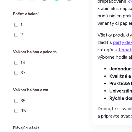
prepracované
kr
krabičiek s nápi
Počet v balení
budú nielen prak
varianty či pap
1
2
Všetky produkty 
zladiť s
párty de
kategóriu
temati
Veľkosť balóna v palcoch
výborne hodia a
14
Jednoduch
37
Kvalitné a
Praktické 
Veľkosť balóna v cm
Univerzáln
Rýchle do
35
Doprajte si svad
95
a pripravte svad
Plávajúci efekt