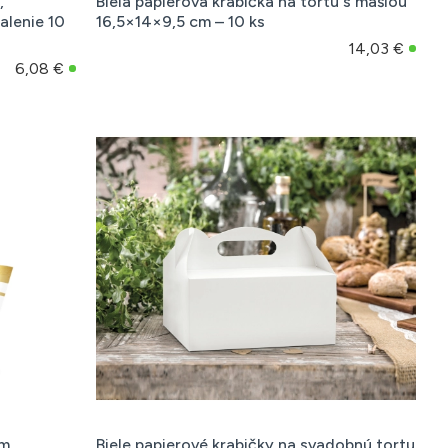
,
Biela papierová krabička na tortu s mašľou
alenie 10
16,5×14×9,5 cm – 10 ks
14,03 €
6,08 €
ým
Biele papierové krabičky na svadobnú tortu