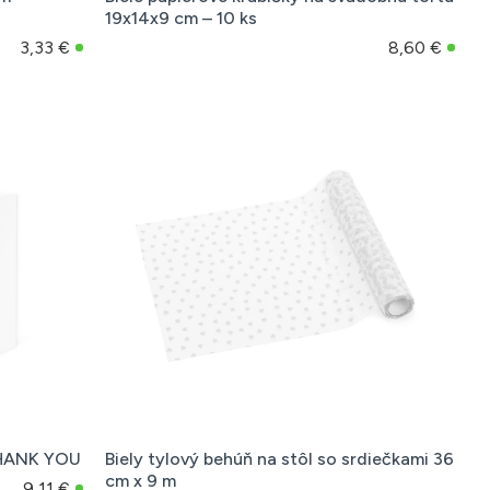
19x14x9 cm – 10 ks
3,33 €
8,60 €
 THANK YOU
Biely tylový behúň na stôl so srdiečkami 36
cm x 9 m
9,11 €