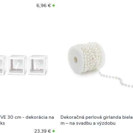
6,96 €
VE 30 cm - dekorácia na
Dekoračná perlová girlanda biela
 ks
m – na svadbu a výzdobu
23,39 €