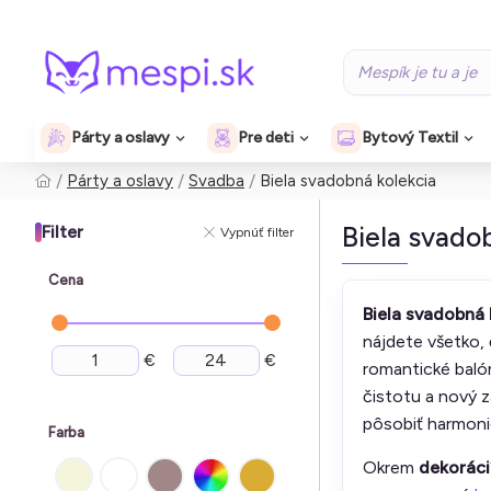
Párty a oslavy
Pre deti
Bytový Textil
Párty a oslavy
Svadba
Biela svadobná kolekcia
Biela svado
Filter
Vypnúť filter
Cena
Biela svadobná 
nájdete všetko,
€
€
romantické balón
čistotu a nový 
pôsobiť harmonic
Farba
Okrem
dekoráci