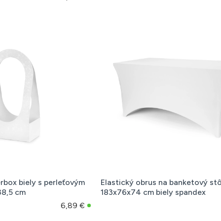
rbox biely s perleťovým
Elastický obrus na banketový stô
38,5 cm
183x76x74 cm biely spandex
6,89 €