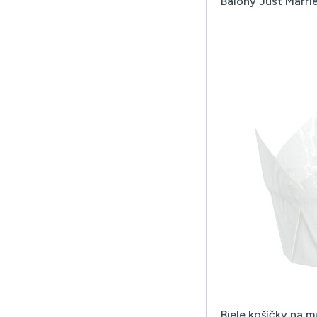
Balóny Just Marrie
Biele košíčky na m