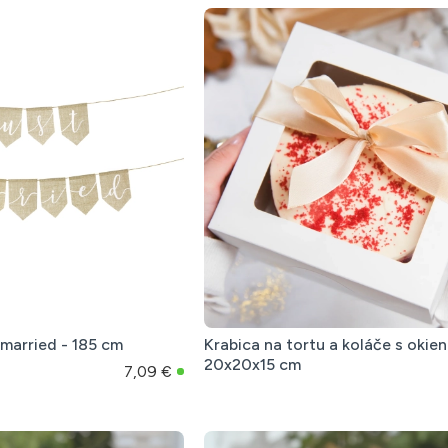
 married - 185 cm
Krabica na tortu a koláče s okie
20x20x15 cm
7,09 €