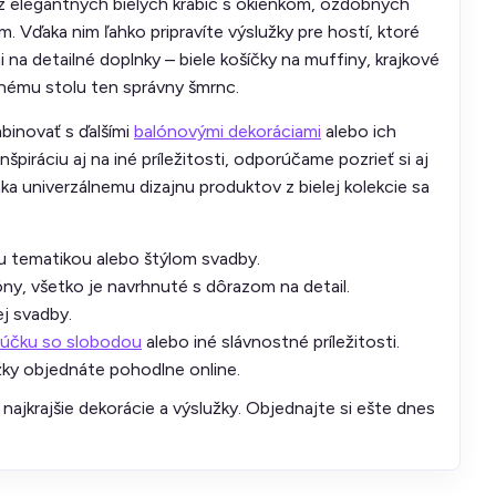
z elegantných bielych krabíc s okienkom, ozdobných
. Vďaka nim ľahko pripravíte výslužky pre hostí, ktoré
 na detailné doplnky – biele košíčky na muffiny, krajkové
nému stolu ten správny šmrnc.
binovať s ďalšími
balónovými dekoráciami
alebo ich
nšpiráciu aj na iné príležitosti, odporúčame pozrieť si aj
a univerzálnemu dizajnu produktov z bielej kolekcie sa
ou tematikou alebo štýlom svadby.
óny, všetko je navrhnuté s dôrazom na detail.
ej svadby.
lúčku so slobodou
alebo iné slávnostné príležitosti.
žky objednáte pohodlne online.
 najkrajšie dekorácie a výslužky. Objednajte si ešte dnes