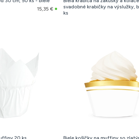
d 30 cm, 50 ks - biele
Biela krabica na zákusky a koláče
svadobné krabičky na výslužky, b
15,35 €
ks
uffiny 20 ks
Biele košíčky na muffiny so zlat