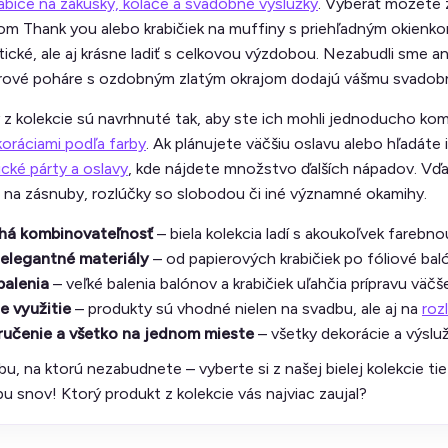
abice na zákusky, koláče a svadobné výslužky
. Vyberať môžete 
som Thank you alebo krabičiek na muffiny s priehľadným okienkom
tické, ale aj krásne ladiť s celkovou výzdobou. Nezabudli sme ani
ierové poháre s ozdobným zlatým okrajom dodajú vášmu svadob
z kolekcie sú navrhnuté tak, aby ste ich mohli jednoducho kom
koráciami podľa farby
. Ak plánujete väčšiu oslavu alebo hľadáte i
cké párty a oslavy
, kde nájdete množstvo ďalších nápadov. Vďak
j na zásnuby, rozlúčky so slobodou či iné významné okamihy.
á kombinovateľnosť
– biela kolekcia ladí s akoukoľvek farebn
 elegantné materiály
– od papierových krabičiek po fóliové bal
balenia
– veľké balenia balónov a krabičiek uľahčia prípravu väčš
e využitie
– produkty sú vhodné nielen na svadbu, ale aj na
roz
ručenie a všetko na jednom mieste
– všetky dekorácie a výslu
bu, na ktorú nezabudnete – vyberte si z našej bielej kolekcie tie
bu snov! Ktorý produkt z kolekcie vás najviac zaujal?