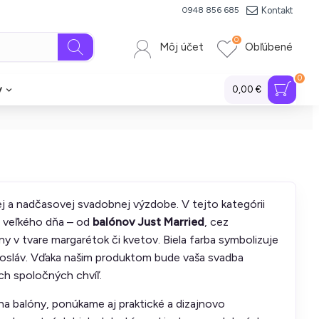
Kontakt
0948 856 685
0
Môj účet
Obľúbené
0
y
0,00 €
ej a nadčasovej svadobnej výzdobe. V tejto kategórii
o veľkého dňa – od
balónov Just Married
, cez
y v tvare margarétok či kvetov. Biela farba symbolizuje
 osláv. Vďaka našim produktom bude vaša svadba
ch spoločných chvíľ.
na balóny, ponúkame aj praktické a dizajnovo