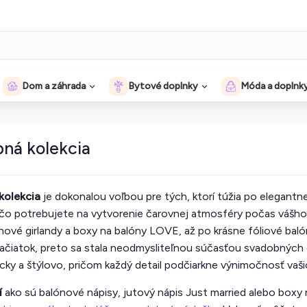
Dom a záhrada
Bytové doplnky
Móda a doplnk
bná kolekcia
kolekcia
je dokonalou voľbou pre tých, ktorí túžia po elegantn
 čo potrebujete na vytvorenie čarovnej atmosféry počas vášh
ové girlandy a boxy na balóny LOVE, až po krásne fóliové balón
začiatok, preto sa stala neodmysliteľnou súčasťou svadobných
ky a štýlovo, pričom každý detail podčiarkne výnimočnosť vaši
í
ako sú balónové nápisy, jutový nápis Just married alebo boxy 