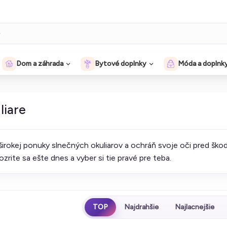
Dom a záhrada
Bytové doplnky
Móda a doplnk
liare
 širokej ponuky slnečných okuliarov a ochráň svoje oči pred ško
Pozrite sa ešte dnes a vyber si tie pravé pre teba.
TOP
Najdrahšie
Najlacnejšie