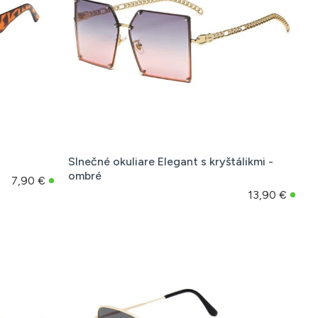
a
Slnečné okuliare Elegant s kryštálikmi -
ombré
7,90 €
13,90 €