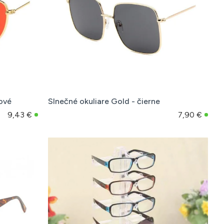
žové
Slnečné okuliare Gold - čierne
9,43 €
7,90 €