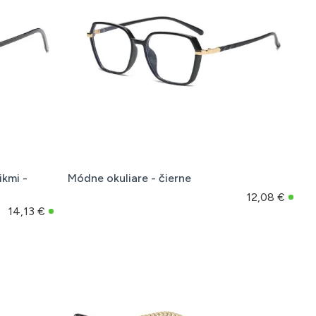
ikmi -
Módne okuliare - čierne
12,08 €
14,13 €