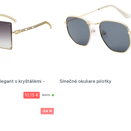
legant s kryštálikmi -
Slnečné okuliare pilotky
10,15 €
16,91 €
-54 %