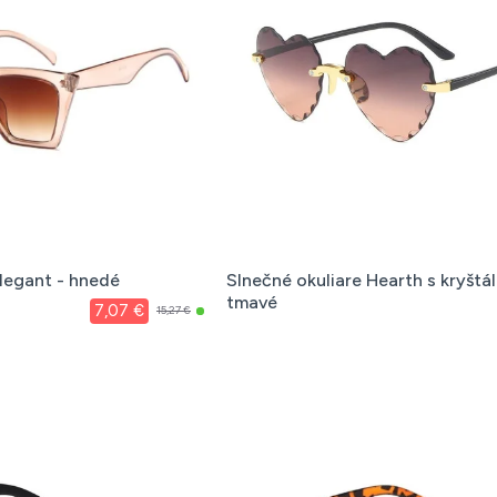
Elegant - hnedé
Slnečné okuliare Hearth s kryštál
tmavé
7,07 €
15,27 €