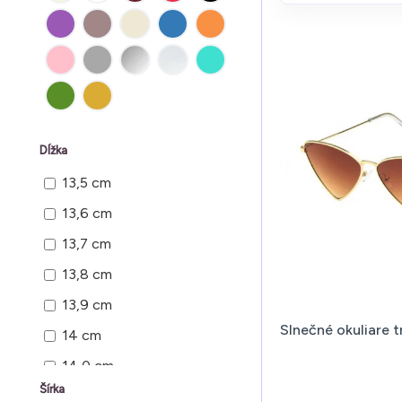
Dĺžka
13,5 cm
13,6 cm
13,7 cm
13,8 cm
13,9 cm
Slnečné okuliare 
14 cm
14,0 cm
Šírka
14,2 cm