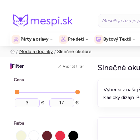
Párty a oslavy
Pre deti
Bytový Textil
Móda a doplnky
Slnečné okuliare
Slnečné oku
Filter
Vypnúť filter
Cena
Vyber si z našej
klasický dizajn. 
€
€
Farba