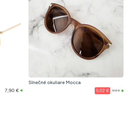
Slnečné okuliare Mocca
7,90 €
5,02 €
9,12 €