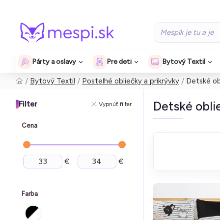
Párty a oslavy
Pre deti
Bytový Textil
Bytový Textil
Posteľné obliečky a prikrývky
Detské ob
Detské obli
Filter
Vypnúť filter
Cena
€
€
Farba