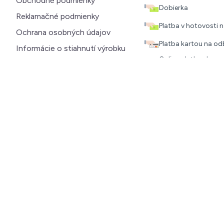
Obchodné podmienky
Dobierka
Reklamačné podmienky
Platba v hotovosti
Ochrana osobných údajov
Platba kartou na o
Informácie o stiahnutí výrobku
Online platba doprav
Informácie o Cookies
odkaz)
Magazín
Bankový prevod, al
Zľava na prvý nákup
Kontakt
mespi.sk © 2018 - 2026