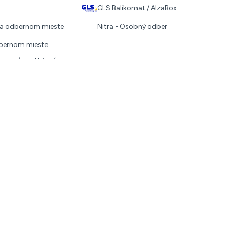
GLS Balíkomat / AlzaBox
 na odbernom mieste
Nitra - Osobný odber
dbernom mieste
covi (v aplikácii/cez
ebo QR kód