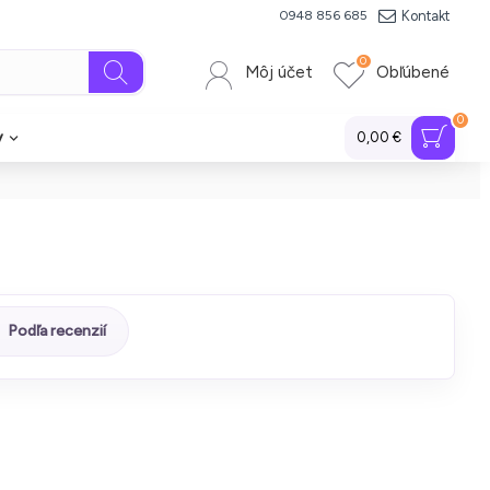
Kontakt
0948 856 685
0
Môj účet
Obľúbené
0
y
0,00 €
Podľa recenzií