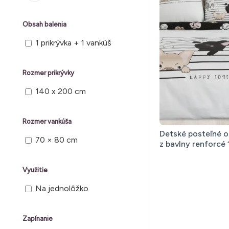
Obsah balenia
1 prikrývka + 1 vankúš
Rozmer prikrývky
140 x 200 cm
Rozmer vankúša
Detské posteľné o
70 × 80 cm
z bavlny renforcé
Využitie
Na jednolôžko
Zapínanie