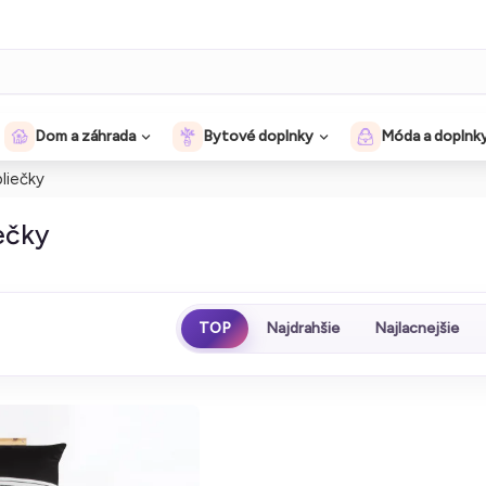
Dom a záhrada
Bytové doplnky
Móda a doplnk
liečky
ečky
TOP
Najdrahšie
Najlacnejšie