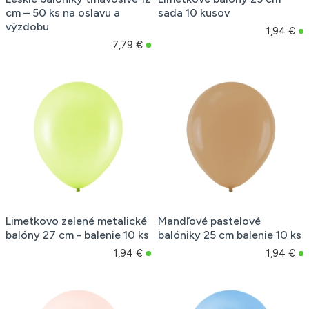
cm – 50 ks na oslavu a
sada 10 kusov
výzdobu
1,94 €
7,79 €
Limetkovo zelené metalické
Mandľové pastelové
balóny 27 cm - balenie 10 ks
balóniky 25 cm balenie 10 ks
1,94 €
1,94 €