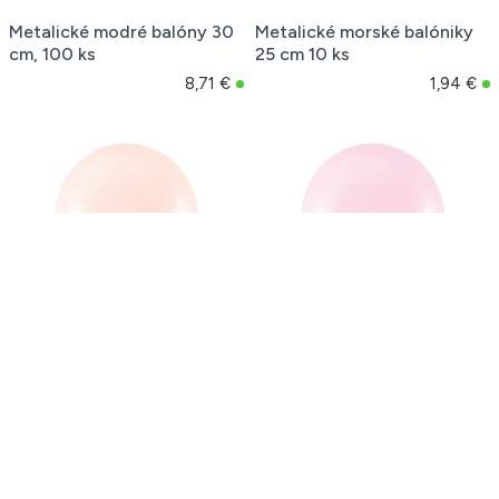
Metalické modré balóny 30
Metalické morské balóniky
cm, 100 ks
25 cm 10 ks
8,71 €
1,94 €
Metalické rose gold
Metalické ružové balóny 12
balóniky 25 cm balenie 10 ks
cm, 20 kusov
1,94 €
1,79 €