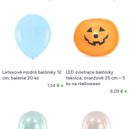
Latexové modré balóniky 12
LED svietiace balóniky
cm, balenie 20 ks
tekvica, oranžové 25 cm – 5
ks na Halloween
1,54 €
6,09 €