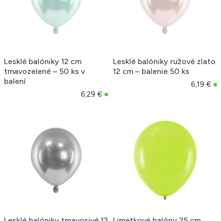
Lesklé balóniky 12 cm
Lesklé balóniky ružové zlato
tmavozelené – 50 ks v
12 cm – balenie 50 ks
balení
6,19 €
6,29 €
Lesklé balóniky tmavosivé 12
Limetkové balóny 25 cm