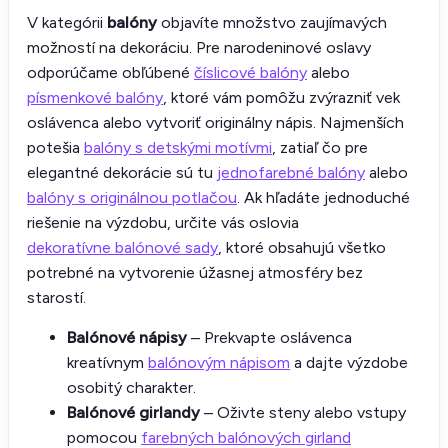
V kategórii
balóny
objavíte množstvo zaujímavých
možností na dekoráciu. Pre narodeninové oslavy
odporúčame obľúbené
číslicové balóny
alebo
písmenkové balóny
, ktoré vám pomôžu zvýrazniť vek
oslávenca alebo vytvoriť originálny nápis. Najmenších
potešia
balóny s detskými motívmi
, zatiaľ čo pre
elegantné dekorácie sú tu
jednofarebné balóny
alebo
balóny s originálnou potlačou
. Ak hľadáte jednoduché
riešenie na výzdobu, určite vás oslovia
dekoratívne balónové sady
, ktoré obsahujú všetko
potrebné na vytvorenie úžasnej atmosféry bez
starostí.
Balónové nápisy
– Prekvapte oslávenca
kreatívnym
balónovým nápisom
a dajte výzdobe
osobitý charakter.
Balónové girlandy
– Oživte steny alebo vstupy
pomocou
farebných balónových girland