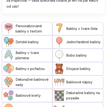
sa inšpirovať – vaša dokonalá oslava je len na pár klikov
od vás!
Personalizované
Balóny v tvare čísla
balóny s textom
Detské balóny
Jednofarebné balóny
Balóny v tvare
Bobo balóny
písmena
Balóny s potlačou
Stojace balóny
Dekoračné balónové
Balónové nápisy
sady
Dekoračné balóny na
Balónové kvety
pozadie