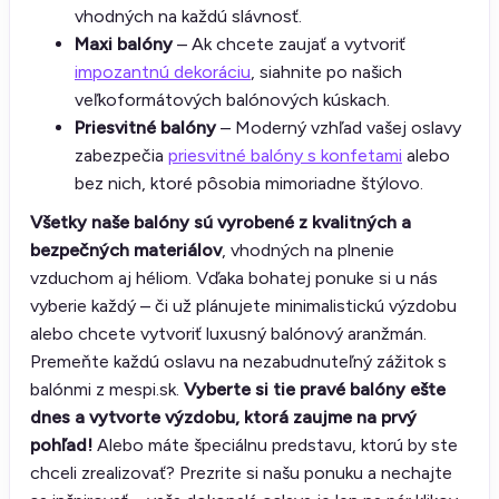
vhodných na každú slávnosť.
Maxi balóny
– Ak chcete zaujať a vytvoriť
impozantnú dekoráciu
, siahnite po našich
veľkoformátových balónových kúskach.
Priesvitné balóny
– Moderný vzhľad vašej oslavy
zabezpečia
priesvitné balóny s konfetami
alebo
bez nich, ktoré pôsobia mimoriadne štýlovo.
Všetky naše balóny sú vyrobené z kvalitných a
bezpečných materiálov
, vhodných na plnenie
vzduchom aj héliom. Vďaka bohatej ponuke si u nás
vyberie každý – či už plánujete minimalistickú výzdobu
alebo chcete vytvoriť luxusný balónový aranžmán.
Premeňte každú oslavu na nezabudnuteľný zážitok s
balónmi z mespi.sk.
Vyberte si tie pravé balóny ešte
dnes a vytvorte výzdobu, ktorá zaujme na prvý
pohľad!
Alebo máte špeciálnu predstavu, ktorú by ste
chceli zrealizovať? Prezrite si našu ponuku a nechajte