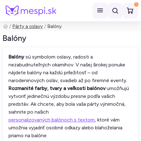
0
Párty a oslavy
Balóny
Hľadať
Balóny
Balóny
sú symbolom oslavy, radosti a
nezabudnuteľných okamihov. V našej širokej ponuke
nájdete balóny na každú príležitosť – od
narodeninových osláv, svadieb až po firemné eventy.
Rozmanité farby, tvary a veľkosti balónov
umožňujú
vytvoriť jedinečnú výzdobu presne podľa vašich
predstáv. Ak chcete, aby bola vaša párty výnimočná,
siahnite po našich
personalizovaných balónoch s textom
, ktoré vám
umožnia vyjadriť osobné odkazy alebo blahoželania
priamo na balóne.