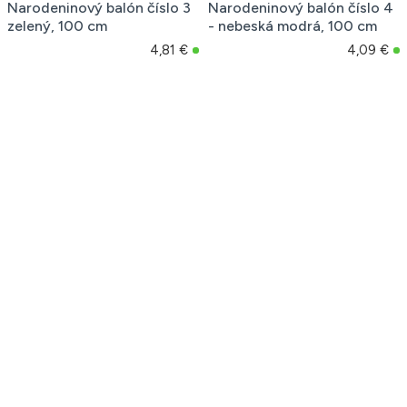
Narodeninový balón číslo 3
Narodeninový balón číslo 4
zelený, 100 cm
- nebeská modrá, 100 cm
4,81 €
4,09 €
Narodeninový balón číslo 4
Narodeninový balón číslo 4
červený, 100 cm
čierny, 100 cm
4,93 €
5,05 €