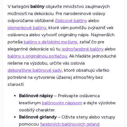
V kategórii
balóny
objavíte množstvo zaujímavých
možností na dekoráciu. Pre narodeninové oslavy
odporúčame obľúbené
číslicové balóny
alebo
písmenkové balóny
, ktoré vám pomôžu zvýrazniť vek
oslávenca alebo vytvoriť originálny nápis. Najmenších
potešia
balóny s detskými motívmi
, zatiaľ čo pre
elegantné dekorácie sú tu
jednofarebné balóny
alebo
balóny s originálnou potlačou
. Ak hľadáte jednoduché
riešenie na výzdobu, určite vás oslovia
dekoratívne balónové sady
, ktoré obsahujú všetko
potrebné na vytvorenie úžasnej atmosféry bez
starostí.
Balónové nápisy
– Prekvapte oslávenca
kreatívnym
balónovým nápisom
a dajte výzdobe
osobitý charakter.
Balónové girlandy
– Oživte steny alebo vstupy
pomocou
farebných balónových girland