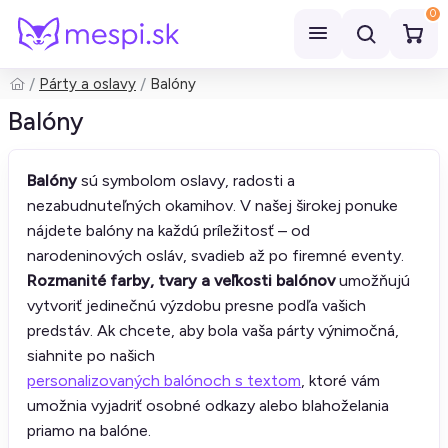
0
Párty a oslavy
Balóny
Hľadať
Balóny
Balóny
sú symbolom oslavy, radosti a
nezabudnuteľných okamihov. V našej širokej ponuke
nájdete balóny na každú príležitosť – od
narodeninových osláv, svadieb až po firemné eventy.
Rozmanité farby, tvary a veľkosti balónov
umožňujú
vytvoriť jedinečnú výzdobu presne podľa vašich
predstáv. Ak chcete, aby bola vaša párty výnimočná,
siahnite po našich
personalizovaných balónoch s textom
, ktoré vám
umožnia vyjadriť osobné odkazy alebo blahoželania
priamo na balóne.