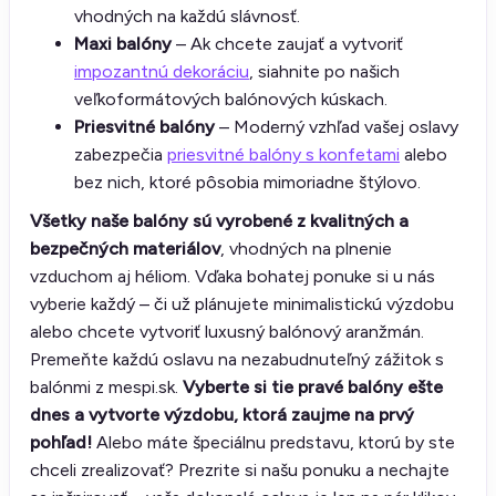
vhodných na každú slávnosť.
Maxi balóny
– Ak chcete zaujať a vytvoriť
impozantnú dekoráciu
, siahnite po našich
veľkoformátových balónových kúskach.
Priesvitné balóny
– Moderný vzhľad vašej oslavy
zabezpečia
priesvitné balóny s konfetami
alebo
bez nich, ktoré pôsobia mimoriadne štýlovo.
Všetky naše balóny sú vyrobené z kvalitných a
bezpečných materiálov
, vhodných na plnenie
vzduchom aj héliom. Vďaka bohatej ponuke si u nás
vyberie každý – či už plánujete minimalistickú výzdobu
alebo chcete vytvoriť luxusný balónový aranžmán.
Premeňte každú oslavu na nezabudnuteľný zážitok s
balónmi z mespi.sk.
Vyberte si tie pravé balóny ešte
dnes a vytvorte výzdobu, ktorá zaujme na prvý
pohľad!
Alebo máte špeciálnu predstavu, ktorú by ste
chceli zrealizovať? Prezrite si našu ponuku a nechajte