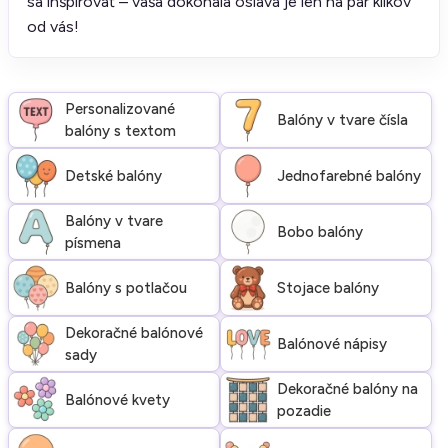
sa inšpirovať – vaša dokonalá oslava je len na pár klikov
od vás!
Personalizované
Balóny v tvare čísla
balóny s textom
Detské balóny
Jednofarebné balóny
Balóny v tvare
Bobo balóny
písmena
Balóny s potlačou
Stojace balóny
Dekoračné balónové
Balónové nápisy
sady
Dekoračné balóny na
Balónové kvety
pozadie