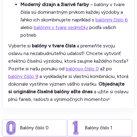
Moderný dizajn a žiarivé farby
– balóny v tvare
čísla sú dominantným prvkom každej výzdoby a
ľahko ich skombinujete napríklad s
balónmi číslo 6
alebo
balónmi v tvare sedmičky
podľa vašich
potrieb.
Vyberte si
balóny v tvare čísla
a premeňte svoju
oslavu na nezabudnuteľnú udalosť! Chcete vytvoriť
efektnú číselnú výzdobu, ktorá zaujme každého hosťa?
Pozrite si našu ponuku od
balónov číslo 0
až po
balóny číslo 9
a vyskladajte si vlastnú kombináciu, ktorá
dokonale vystihne význam vášho sviatku.
Objednajte
si originálne číselné balóny ešte dnes
a užite si oslavu
plnú farieb, radosti a výnimočných momentov!
Balóny číslo 0
Balóny číslo 1