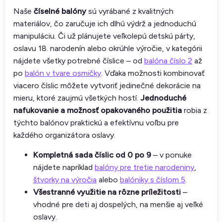
Naše
číselné balóny
sú vyrábané z kvalitných
materiálov, čo zaručuje ich dlhú výdrž a jednoduchú
manipuláciu. Či už plánujete veľkolepú detskú párty,
oslavu 18. narodenín alebo okrúhle výročie, v kategórii
nájdete všetky potrebné číslice – od
balóna číslo 2
až
po
balón v tvare osmičky
. Vďaka možnosti kombinovať
viacero číslic môžete vytvoriť jedinečné dekorácie na
mieru, ktoré zaujmú všetkých hostí.
Jednoduché
nafukovanie a možnosť opakovaného použitia
robia z
týchto balónov praktickú a efektívnu voľbu pre
každého organizátora oslavy.
Kompletná sada číslic od 0 po 9
– v ponuke
nájdete napríklad
balóny pre tretie narodeniny
,
štvorky na výročia
alebo
balóniky s číslom 5
.
Všestranné využitie na rôzne príležitosti
–
vhodné pre deti aj dospelých, na menšie aj veľké
oslavy.