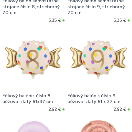
Fóliový balón samostatne
Fóliový balón samostatne
stojace číslo 8, strieborný
stojace číslo 9, strieborný
70 cm
70 cm
5,35 €
5,35 €
Fóliový balónik číslo 8
Fóliový balónik číslo 9
béžovo-zlatý 61x37 cm
béžovo-zlatý 61 x 37 cm
2,92 €
2,92 €