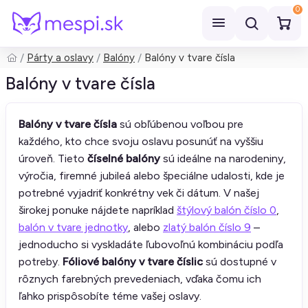
0
Párty a oslavy
Balóny
Balóny v tvare čísla
Hľadať
Balóny v tvare čísla
Balóny v tvare čísla
sú obľúbenou voľbou pre
každého, kto chce svoju oslavu posunúť na vyššiu
úroveň. Tieto
číselné balóny
sú ideálne na narodeniny,
výročia, firemné jubileá alebo špeciálne udalosti, kde je
potrebné vyjadriť konkrétny vek či dátum. V našej
širokej ponuke nájdete napríklad
štýlový balón číslo 0
,
balón v tvare jednotky
, alebo
zlatý balón číslo 9
–
jednoducho si vyskladáte ľubovoľnú kombináciu podľa
potreby.
Fóliové balóny v tvare číslic
sú dostupné v
rôznych farebných prevedeniach, vďaka čomu ich
ľahko prispôsobíte téme vašej oslavy.