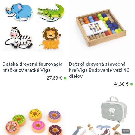
Detská drevená šnurovacia
Detská drevená stavebná
hračka zvieratká Viga
hra Viga Budovanie veží 46
dielov
27,69 €
41,38 €