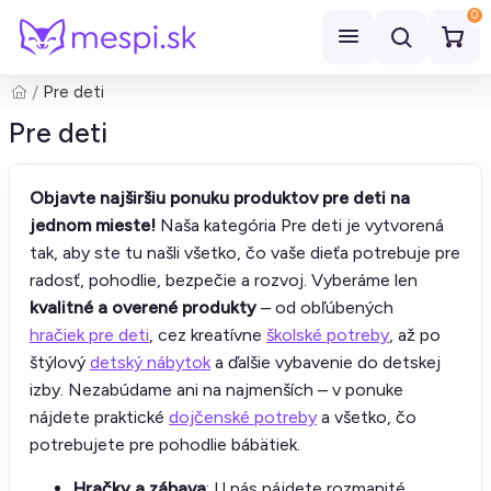
0
Pre deti
Hľadať
Pre deti
Objavte najširšiu ponuku produktov pre deti na
jednom mieste!
Naša kategória Pre deti je vytvorená
tak, aby ste tu našli všetko, čo vaše dieťa potrebuje pre
radosť, pohodlie, bezpečie a rozvoj. Vyberáme len
kvalitné a overené produkty
– od obľúbených
hračiek pre deti
, cez kreatívne
školské potreby
, až po
štýlový
detský nábytok
a ďalšie vybavenie do detskej
izby. Nezabúdame ani na najmenších – v ponuke
nájdete praktické
dojčenské potreby
a všetko, čo
potrebujete pre pohodlie bábätiek.
Hračky a zábava
: U nás nájdete rozmanité