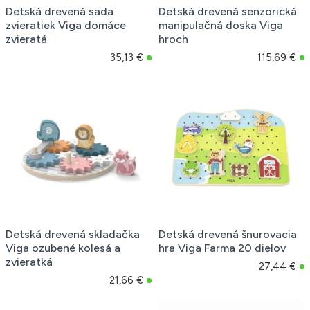
Detská drevená sada
Detská drevená senzorická
zvieratiek Viga domáce
manipulačná doska Viga
zvieratá
hroch
35,13 €
115,69 €
Detská drevená skladačka
Detská drevená šnurovacia
Viga ozubené kolesá a
hra Viga Farma 20 dielov
zvieratká
27,44 €
21,66 €