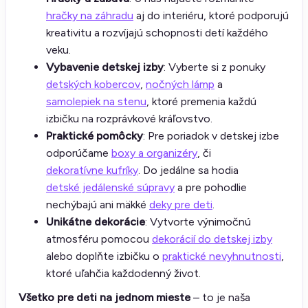
hračky na záhradu
aj do interiéru, ktoré podporujú
kreativitu a rozvíjajú schopnosti detí každého
veku.
Vybavenie detskej izby
: Vyberte si z ponuky
detských kobercov
,
nočných lámp
a
samolepiek na stenu
, ktoré premenia každú
izbičku na rozprávkové kráľovstvo.
Praktické pomôcky
: Pre poriadok v detskej izbe
odporúčame
boxy a organizéry
, či
dekoratívne kufríky
. Do jedálne sa hodia
detské jedálenské súpravy
a pre pohodlie
nechýbajú ani mäkké
deky pre deti
.
Unikátne dekorácie
: Vytvorte výnimočnú
atmosféru pomocou
dekorácií do detskej izby
alebo doplňte izbičku o
praktické nevyhnutnosti
,
ktoré uľahčia každodenný život.
Všetko pre deti na jednom mieste
– to je naša