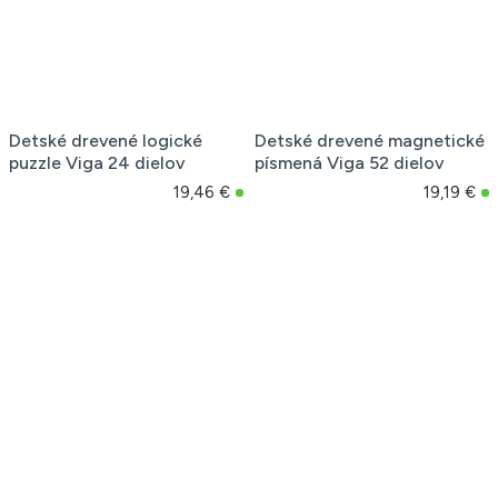
Detské drevené logické
Detské drevené magnetické
puzzle Viga 24 dielov
písmená Viga 52 dielov
19,46 €
19,19 €
Detské drevené magnetické
Detské drevené puzzle