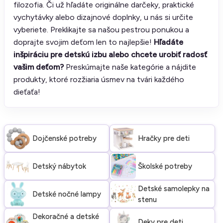
filozofia. Či už hľadáte originálne darčeky, praktické
vychytávky alebo dizajnové doplnky, u nás si určite
vyberiete. Preklikajte sa našou pestrou ponukou a
doprajte svojim deťom len to najlepšie!
Hľadáte
inšpiráciu pre detskú izbu alebo chcete urobiť radosť
vašim deťom?
Preskúmajte naše kategórie a nájdite
produkty, ktoré rozžiaria úsmev na tvári každého
dieťaťa!
Dojčenské potreby
Hračky pre deti
Detský nábytok
Školské potreby
Detské samolepky na
Detské nočné lampy
stenu
Dekoračné a detské
Deky pre deti