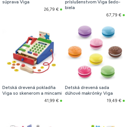
súprava Viga
príslušenstvom Viga šedo-
biela
26,79 €
67,79 €
Detská drevená pokladňa
Detská drevená sada
Viga so skenerom a mincami
dúhové makrónky Viga
41,99 €
19,49 €