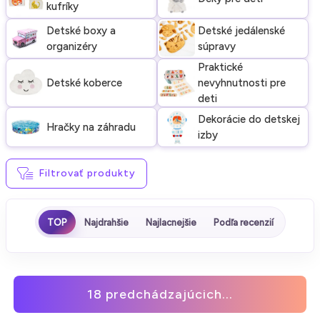
kufríky
Detské boxy a
Detské jedálenské
organizéry
súpravy
Praktické
Detské koberce
nevyhnutnosti pre
deti
Dekorácie do detskej
Hračky na záhradu
izby
Filtrovať produkty
TOP
Najdrahšie
Najlacnejšie
Podľa recenzií
18 predchádzajúcich...