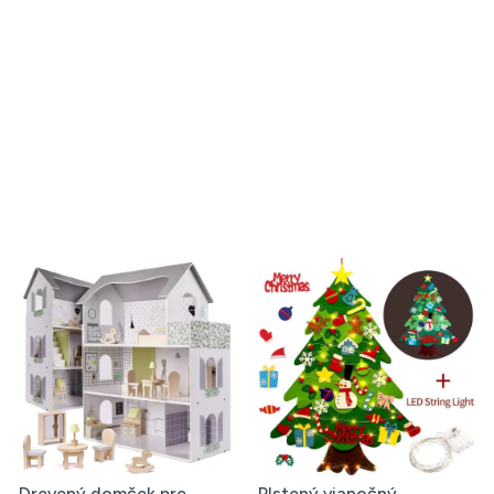
Drevený domček pre
Plstený vianočný