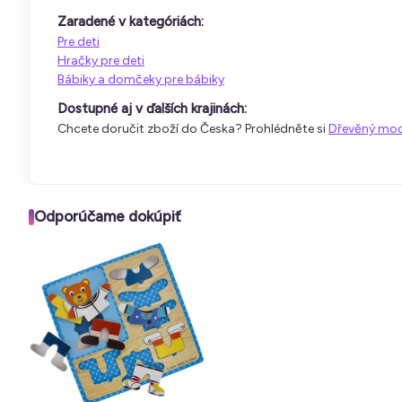
Zaradené v kategóriách:
Pre deti
Hračky pre deti
Bábiky a domčeky pre bábiky
Dostupné aj v ďalších krajinách:
Chcete doručit zboží do Česka? Prohlédněte si
Dřevěný mode
Odporúčame dokúpiť