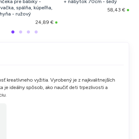
čeka pre bábiky -
+ nábytok 70cm - šedý
p
vačka, spálňa, kúpeľňa,
s
58,43 €
hyňa - ružový
24,89 €
 kreatívneho vyžitia. Vyrobený je z najkvalitnejších
 je ideálny spôsob, ako naučiť deti trpezlivosti a
iu.