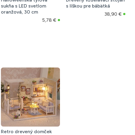
sukňa s LED svetlom
s líškou pre bábätká
p
oranžová, 30 cm
38,90 €
5,78 €
Retro drevený domček