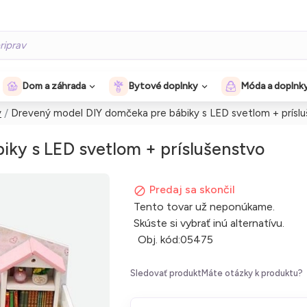
Dom a záhrada
Bytové doplnky
Móda a doplnk
y
Drevený model DIY domčeka pre bábiky s LED svetlom + prísl
ky s LED svetlom + príslušenstvo
Predaj sa skončil
Tento tovar už neponúkame.
Skúste si vybrať inú alternatívu.
Obj. kód:
05475
Sledovať produkt
Máte otázky k produktu?