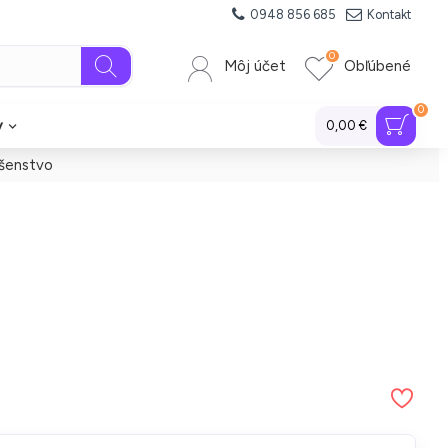
0948 856 685
Kontakt
0
Môj účet
Obľúbené
0
y
0,00 €
ušenstvo