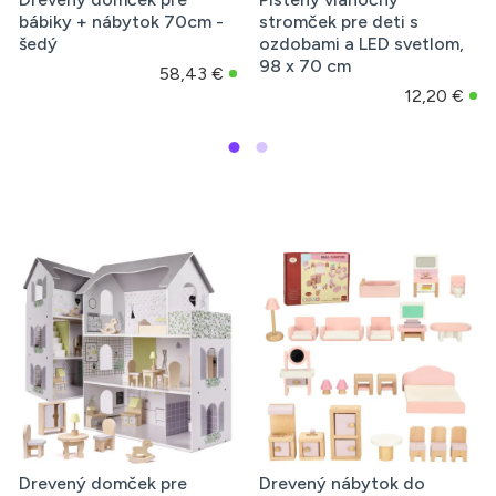
bábiky + nábytok 70cm -
stromček pre deti s
šedý
ozdobami a LED svetlom,
98 x 70 cm
58,43 €
12,20 €
Drevený domček pre
Drevený nábytok do