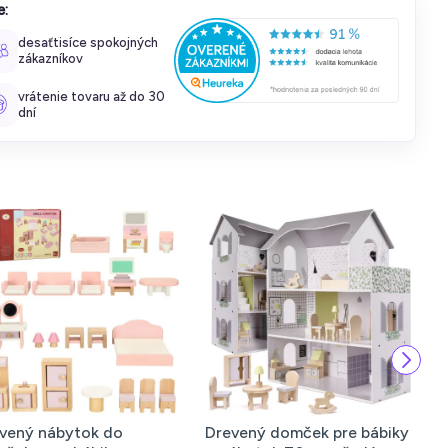
e:
desaťtisíce spokojných
zákazníkov
vrátenie tovaru až do 30
dní
vený nábytok do
Drevený domček pre bábiky
P