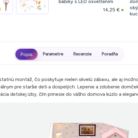
bábiky s LED osvetlením
dom
obý
14,25 €
kuc
Parametre
Recenzie
Poradňa
atnú montáž, čo poskytuje nielen skvelú zábavu, ale aj možnosť
eálnym pre staršie deti a dospelých. Lepenie a zdobenie domčeka
ia detskej izby, čím prinesie do vášho domova kúzlo a eleganc