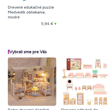
Drevené edukačné puzzle
Medvedík obliekanie,
modré
5,94 €
Vybrali sme pre Vás
Retro drevený domček
Drevený nábytok do