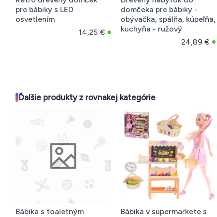
pre bábiky s LED
domčeka pre bábiky -
osvetlením
obývačka, spálňa, kúpeľňa,
kuchyňa - ružový
14,25 €
24,89 €
Ďalšie produkty z rovnakej kategórie
Bábika s toaletným
Bábika v supermarkete s