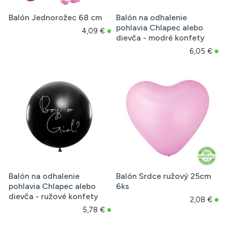
Balón Jednorožec 68 cm
Balón na odhalenie
pohlavia Chlapec alebo
4,09 €
dievča - modré konfety
6,05 €
Balón na odhalenie
Balón Srdce ružový 25cm
pohlavia Chlapec alebo
6ks
dievča - ružové konfety
2,08 €
5,78 €