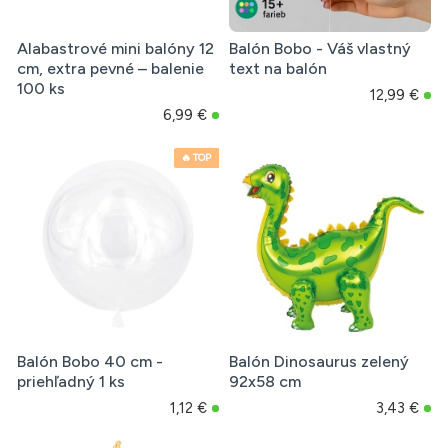
Alabastrové mini balóny 12
Balón Bobo - Váš vlastný
cm, extra pevné – balenie
text na balón
100 ks
12,99 €
6,99 €
🔥 TOP
Balón Bobo 40 cm -
Balón Dinosaurus zelený
priehľadný 1 ks
92x58 cm
1,12 €
3,43 €