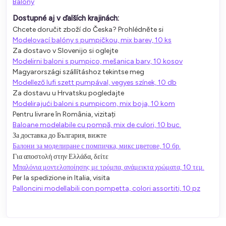
Balóny
Dostupné aj v ďalších krajinách:
Chcete doručit zboží do Česka? Prohlédněte si
Modelovací balóny s pumpičkou, mix barev, 10 ks
Za dostavo v Slovenijo si oglejte
Modelirni baloni s pumpico, mešanica barv, 10 kosov
Magyarországi szállításhoz tekintse meg
Modellező lufi szett pumpával, vegyes színek, 10 db
Za dostavu u Hrvatsku pogledajte
Modelirajući baloni s pumpicom, mix boja, 10 kom
Pentru livrare în România, vizitați
Baloane modelabile cu pompă, mix de culori, 10 buc.
За доставка до България, вижте
Балони за моделиране с помпичка, микс цветове, 10 бр.
Για αποστολή στην Ελλάδα, δείτε
Μπαλόνια μοντελοποίησης με τρόμπα, ανάμεικτα χρώματα, 10 τεμ.
Per la spedizione in Italia, visita
Palloncini modellabili con pompetta, colori assortiti, 10 pz