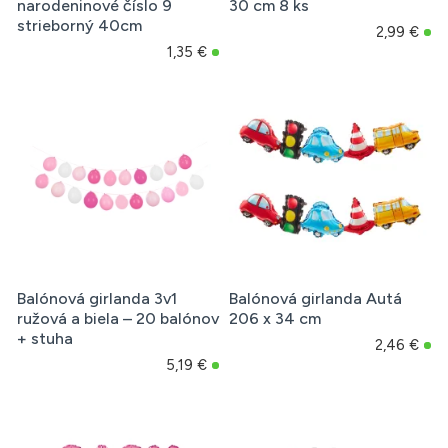
narodeninové číslo 9
30 cm 8 ks
strieborný 40cm
2,99 €
1,35 €
Balónová girlanda 3v1
Balónová girlanda Autá
ružová a biela – 20 balónov
206 x 34 cm
+ stuha
2,46 €
5,19 €