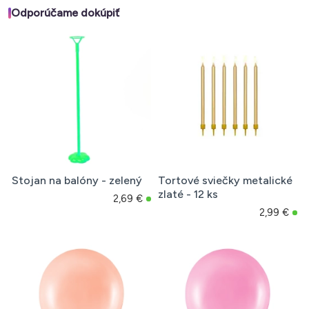
Odporúčame dokúpiť
Stojan na balóny - zelený
Tortové sviečky metalické
zlaté - 12 ks
2,69 €
2,99 €