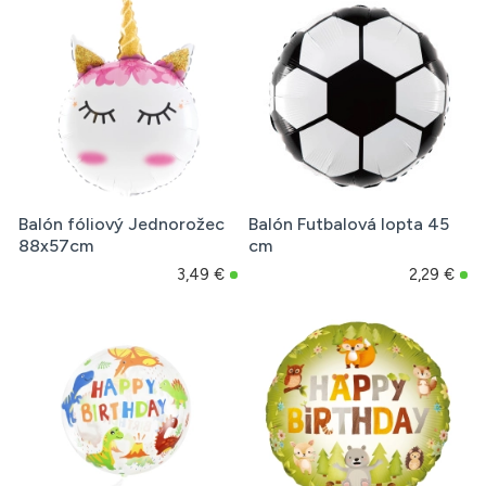
Balón fóliový Jednorožec
Balón Futbalová lopta 45
88x57cm
cm
3,49 €
2,29 €