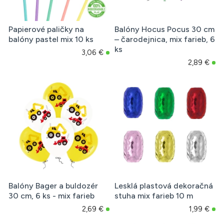
Papierové paličky na
Balóny Hocus Pocus 30 cm
balóny pastel mix 10 ks
– čarodejnica, mix farieb, 6
ks
3,06 €
2,89 €
Balóny Bager a buldozér
Lesklá plastová dekoračná
30 cm, 6 ks - mix farieb
stuha mix farieb 10 m
2,69 €
1,99 €