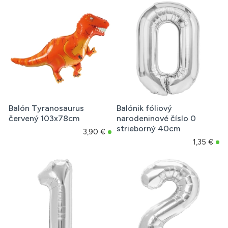
Balón Tyranosaurus
Balónik fóliový
červený 103x78cm
narodeninové číslo 0
strieborný 40cm
3,90 €
1,35 €