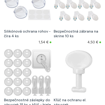
Silikónová ochrana rohov -
Bezpečnostná zábrana na
číra 4 ks
skrine 10 ks
1,54 €
4,50 €
Bezpečnostné záslepky do
Kľúč na ochranu el.
zásuviek 15 ks + kľúč - biele
zásuviek