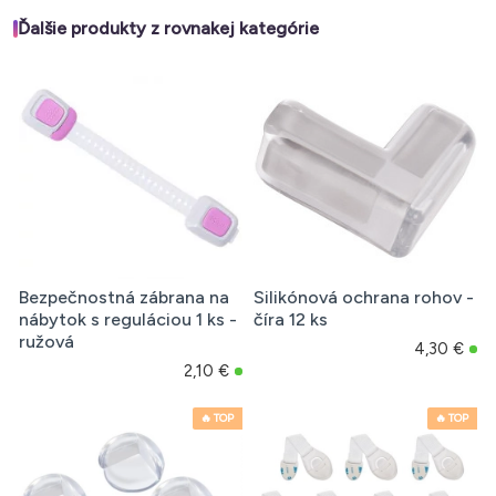
Ďalšie produkty z rovnakej kategórie
Bezpečnostná zábrana na
Silikónová ochrana rohov -
nábytok s reguláciou 1 ks -
číra 12 ks
ružová
4,30 €
2,10 €
🔥 TOP
🔥 TOP