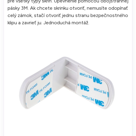
pre všetky typy skríň. Upevnenie pomocou obojstrannej
pásky 3M. Ak chcete skrinku otvoriť, nemusíte odopínať
celý zámok, stačí otvoriť jednu stranu bezpečnostného
klipu a zavrieť ju. Jednoduchá montáž.