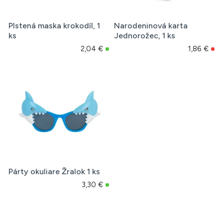
Plstená maska krokodíl, 1
Narodeninová karta
ks
Jednorožec, 1 ks
2,04 €
1,86 €
Párty okuliare Žralok 1 ks
3,30 €