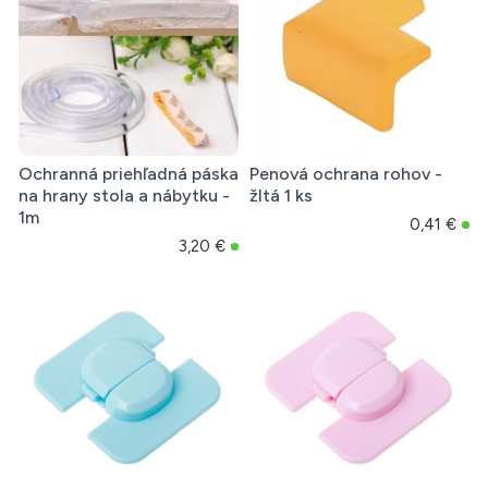
Ochranná priehľadná páska
Penová ochrana rohov -
na hrany stola a nábytku -
žltá 1 ks
1m
0,41 €
3,20 €