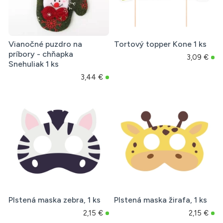
Vianočné puzdro na
Tortový topper Kone 1 ks
príbory - chňapka
3,09 €
Snehuliak 1 ks
3,44 €
Plstená maska zebra, 1 ks
Plstená maska žirafa, 1 ks
2,15 €
2,15 €