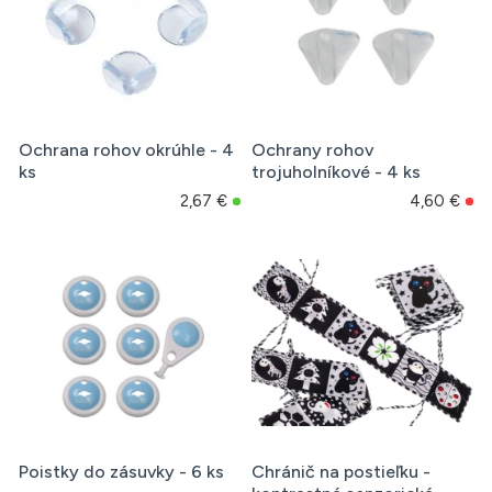
Ochrana rohov okrúhle - 4
Ochrany rohov
ks
trojuholníkové - 4 ks
2,67 €
4,60 €
Poistky do zásuvky - 6 ks
Chránič na postieľku -