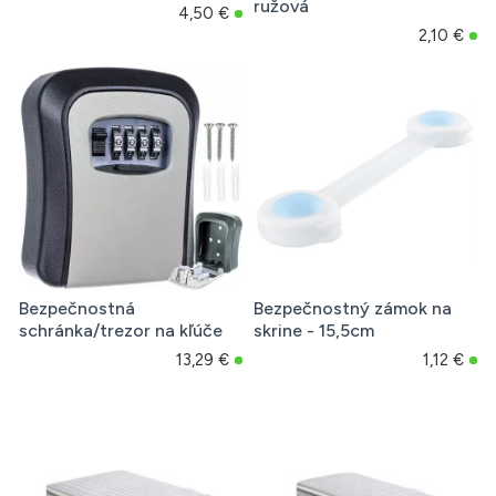
ružová
4,50 €
2,10 €
Bezpečnostná
Bezpečnostný zámok na
schránka/trezor na kľúče
skrine - 15,5cm
13,29 €
1,12 €