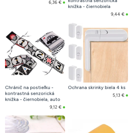
kontrastná senzorická
6,36 €
knižka - čiernobiela
9,44 €
Chránič na postieľku -
Ochrana skrinky biela 4 ks
kontrastná senzorická
5,13 €
knižka - čiernobiela, auto
9,12 €