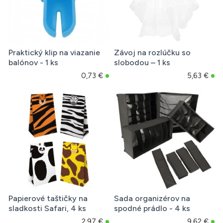
Praktický klip na viazanie
Závoj na rozlúčku so
balónov - 1 ks
slobodou – 1 ks
0,73 €
5,63 €
Papierové taštičky na
Sada organizérov na
sladkosti Safari, 4 ks
spodné prádlo - 4 ks
2,97 €
9,62 €