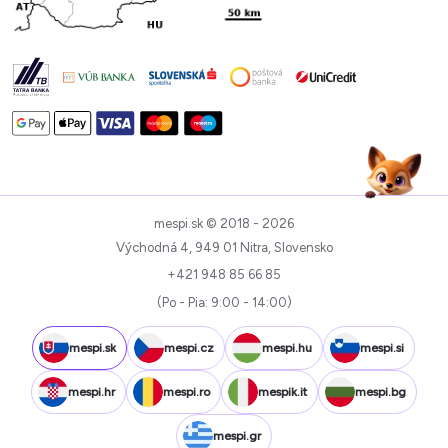
mespi.sk © 2018 - 2026
Východná 4, 949 01 Nitra, Slovensko
+421 948 85 66 85
(Po - Pia: 9:00 - 14:00)
mespi.sk
mespi.cz
mespi.hu
mespi.si
mespi.hr
mespi.ro
mespik.it
mespi.bg
mespi.gr