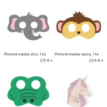
Plstená maska slon, 1 ks
Plstená maska opica, 1 ks
2,15 €
2,04 €