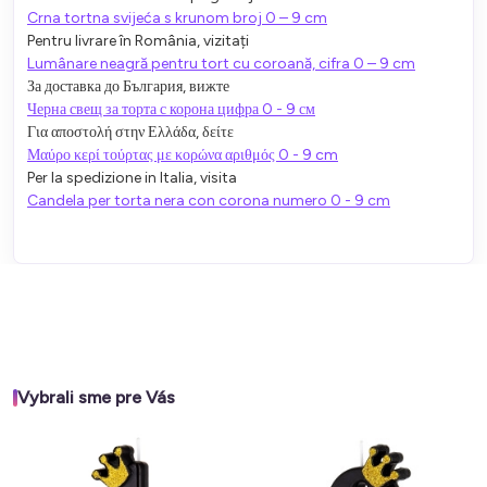
Crna tortna svijeća s krunom broj 0 – 9 cm
Pentru livrare în România, vizitați
Lumânare neagră pentru tort cu coroană, cifra 0 – 9 cm
За доставка до България, вижте
Черна свещ за торта с корона цифра 0 - 9 см
Για αποστολή στην Ελλάδα, δείτε
Μαύρο κερί τούρτας με κορώνα αριθμός 0 - 9 cm
Per la spedizione in Italia, visita
Candela per torta nera con corona numero 0 - 9 cm
Vybrali sme pre Vás