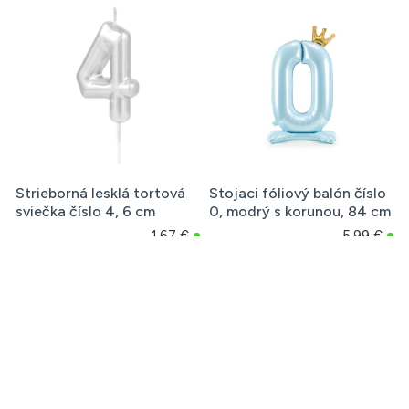
Strieborná lesklá tortová
Stojaci fóliový balón číslo
sviečka číslo 4, 6 cm
0, modrý s korunou, 84 cm
1,67 €
5,99 €
Ďalšie produkty z rovnakej kategórie