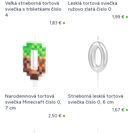
Veľká strieborná tortová
Lesklá tortová sviečka
sviečka s trblietkami číslo
ružovo zlatá číslo 0
4
1,99 €
1,83 €
Narodeninová tortová
Strieborná lesklá tortová
sviečka Minecraft číslo 0,
sviečka číslo 0, 6 cm
7 cm
1,67 €
2,50 €