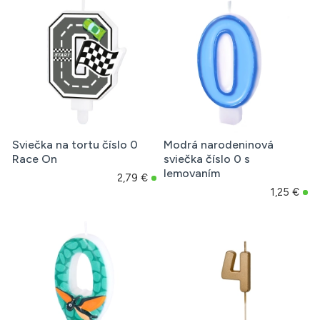
Sviečka na tortu číslo 0
Modrá narodeninová
Race On
sviečka číslo 0 s
lemovaním
2,79 €
1,25 €