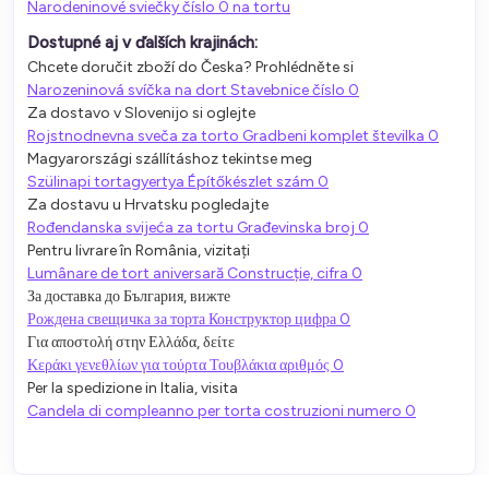
Narodeninové sviečky číslo 0 na tortu
Dostupné aj v ďalších krajinách:
Chcete doručit zboží do Česka? Prohlédněte si
Narozeninová svíčka na dort Stavebnice číslo 0
Za dostavo v Slovenijo si oglejte
Rojstnodnevna sveča za torto Gradbeni komplet številka 0
Magyarországi szállításhoz tekintse meg
Szülinapi tortagyertya Építőkészlet szám 0
Za dostavu u Hrvatsku pogledajte
Rođendanska svijeća za tortu Građevinska broj 0
Pentru livrare în România, vizitați
Lumânare de tort aniversară Construcție, cifra 0
За доставка до България, вижте
Рождена свещичка за торта Конструктор цифра 0
Για αποστολή στην Ελλάδα, δείτε
Κεράκι γενεθλίων για τούρτα Τουβλάκια αριθμός 0
Per la spedizione in Italia, visita
Candela di compleanno per torta costruzioni numero 0