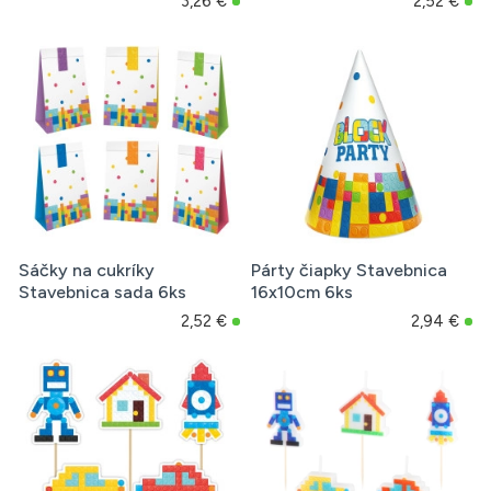
3,26 €
2,52 €
Sáčky na cukríky
Párty čiapky Stavebnica
Stavebnica sada 6ks
16x10cm 6ks
2,52 €
2,94 €