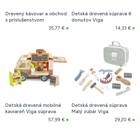
Drevený kávovar a obchod
Detská drevená súprava 6
s príslušenstvom
donutov Viga
35,77 €
14,33 €
Detská drevená mobilná
Detská drevená súprava
kaviareň Viga súprava
Malý zubár Viga
57,99 €
29,20 €