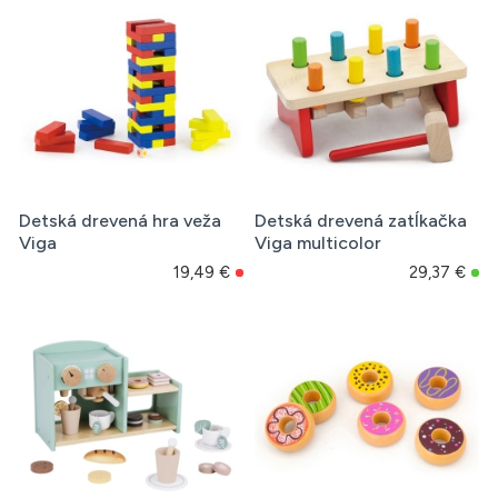
Detská drevená hra veža
Detská drevená zatĺkačka
Viga
Viga multicolor
19,49 €
29,37 €