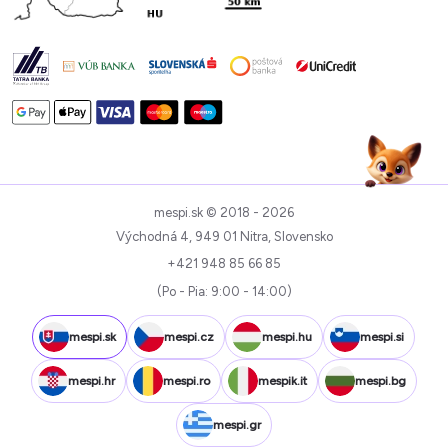
mespi.sk © 2018 - 2026
Východná 4, 949 01 Nitra, Slovensko
+421 948 85 66 85
(Po - Pia: 9:00 - 14:00)
mespi.sk
mespi.cz
mespi.hu
mespi.si
mespi.hr
mespi.ro
mespik.it
mespi.bg
mespi.gr