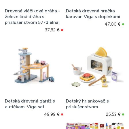
Drevená vláčiková dráha -
Detská drevená hračka
železničná dráha s
karavan Viga s doplnkami
príslušenstvom 57-dielna
47,00 €
37,82 €
Detská drevená garáž s
Detský hriankovač s
autíčkami Viga set
príslušenstvom
49,99 €
25,52 €