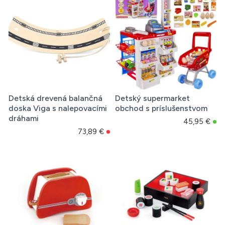
Detská drevená balančná
Detský supermarket
doska Viga s nalepovacími
obchod s príslušenstvom
dráhami
45,95 €
73,89 €