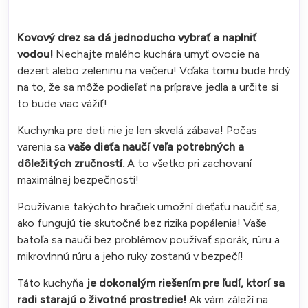
Kovový drez sa dá jednoducho vybrať a naplniť
vodou!
Nechajte malého kuchára umyť ovocie na
dezert alebo zeleninu na večeru! Vďaka tomu bude hrdý
na to, že sa môže podieľať na príprave jedla a určite si
to bude viac vážiť!
Kuchynka pre deti nie je len skvelá zábava! Počas
varenia sa
vaše dieťa naučí veľa potrebných a
dôležitých zručností.
A to všetko pri zachovaní
maximálnej bezpečnosti!
Používanie takýchto hračiek umožní dieťaťu naučiť sa,
ako fungujú tie skutočné bez rizika popálenia! Vaše
batoľa sa naučí bez problémov používať sporák, rúru a
mikrovlnnú rúru a jeho ruky zostanú v bezpečí!
Táto kuchyňa
je dokonalým riešením pre ľudí, ktorí sa
radi starajú o životné prostredie!
Ak vám záleží na