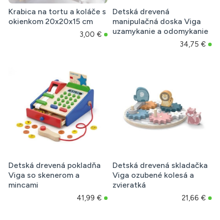
Krabica na tortu a koláče s
Detská drevená
okienkom 20x20x15 cm
manipulačná doska Viga
uzamykanie a odomykanie
3,00 €
34,75 €
Detská drevená pokladňa
Detská drevená skladačka
Viga so skenerom a
Viga ozubené kolesá a
mincami
zvieratká
41,99 €
21,66 €