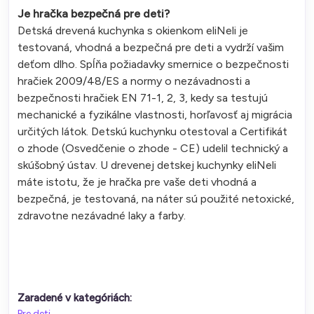
Je hračka bezpečná pre deti?
Detská drevená kuchynka s okienkom eliNeli je
testovaná, vhodná a bezpečná pre deti a vydrží vašim
deťom dlho. Spĺňa požiadavky smernice o bezpečnosti
hračiek 2009/48/ES a normy o nezávadnosti a
bezpečnosti hračiek EN 71-1, 2, 3, kedy sa testujú
mechanické a fyzikálne vlastnosti, horľavosť aj migrácia
určitých látok. Detskú kuchynku otestoval a Certifikát
o zhode (Osvedčenie o zhode - CE) udelil technický a
skúšobný ústav. U drevenej detskej kuchynky eliNeli
máte istotu, že je hračka pre vaše deti vhodná a
bezpečná, je testovaná, na náter sú použité netoxické,
zdravotne nezávadné laky a farby.
Zaradené v kategóriách:
Pre deti