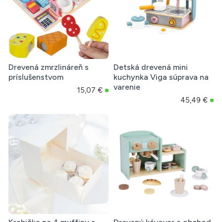
Drevená zmrzlináreň s
Detská drevená mini
príslušenstvom
kuchynka Viga súprava na
varenie
15,07 €
45,49 €