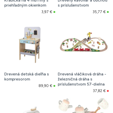
Krabička na 4 muffiny s
Drevený kávovar a obchod
priehľadným okienkom
s príslušenstvom
3,97 €
35,77 €
Drevená detská dieľňa s
Drevená vláčiková dráha -
kompresorom
železničná dráha s
príslušenstvom 57-dielna
89,90 €
37,82 €