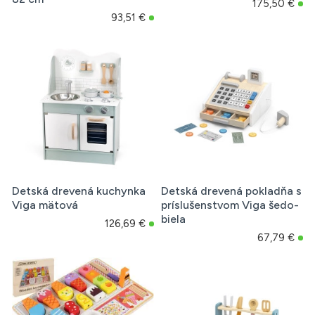
175,50 €
93,51 €
Detská drevená kuchynka
Detská drevená pokladňa s
Viga mätová
príslušenstvom Viga šedo-
biela
126,69 €
67,79 €