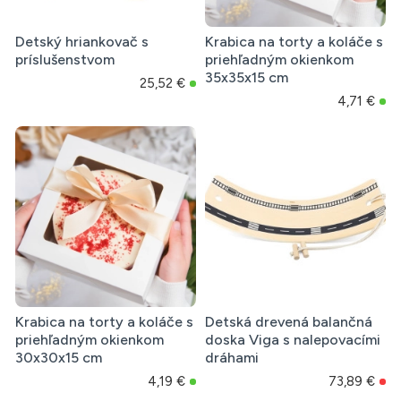
Detský hriankovač s
Krabica na torty a koláče s
príslušenstvom
priehľadným okienkom
35x35x15 cm
25,52 €
4,71 €
Krabica na torty a koláče s
Detská drevená balančná
priehľadným okienkom
doska Viga s nalepovacími
30x30x15 cm
dráhami
4,19 €
73,89 €