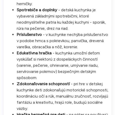
herničky.
Spotrebiče a doplnky
- detská kuchynka je
vybavená základnými spotrebičmi, ktoré
neodmysliteľne patria ku každej kuchyni - sporák,
rúra na pečenie, drez na riad.
Príslušenstvo
- v kuchynke nechýba príslušenstvo
v podobe hrnca s pokrievkou, panvička, drevená
vareška, obracačka a nôž, korenie.
Edukatívna hračka
- kuchynka umožní deťom
vyskúšať si niektorú z dospeláckych činností
(varenie, pečenie, ohrievanie, umývanie riadu,
servírovanie pokrmov) bezpečným detským
spôsobom.
Zdokonaľovanie schopností
- pri hre v detskej
kuchynke deti zdokonaľujú motorické schopnosti,
koordináciu očí a rúk, manuálnu zručnosť, rozvíjajú
fantáziu a kreativitu, hrajú role, budujú sociálne
väzby.
Hračka bezpečná pre deti
- na náter sa používajú