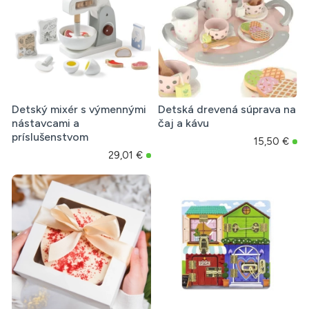
Detský mixér s výmennými
Detská drevená súprava na
nástavcami a
čaj a kávu
príslušenstvom
15,50 €
29,01 €