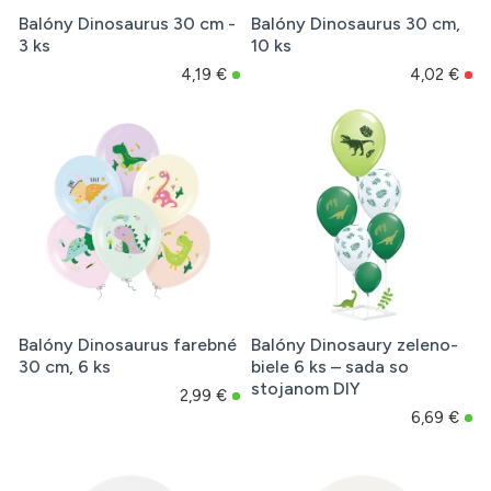
Balóny Dinosaurus 30 cm -
Balóny Dinosaurus 30 cm,
3 ks
10 ks
4,19 €
4,02 €
Balóny Dinosaurus farebné
Balóny Dinosaury zeleno-
30 cm, 6 ks
biele 6 ks – sada so
stojanom DIY
2,99 €
6,69 €