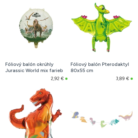
Fóliový balón okrúhly
Fóliový balón Pterodaktyl
Jurassic World mix farieb
80x55 cm
2,92 €
3,89 €