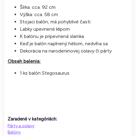
Šírka: cca. 92 cm
Výška: cca. 58 cm
Stojaci balón, má pohyblivé časti
Labky upevnené klipom
K balónu je pripevnená slamka
Keď je balón naplnený héliom, nedvíha sa
Dekorácia na narodeninovej oslavy či párty
Obsah balenia:
1 ks balón Stegosaurus
Zaradené v kategóriách:
Párty a oslavy
Balóny