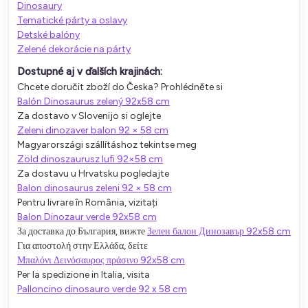
Dinosaury
Tematické párty a oslavy
Detské balóny
Zelené dekorácie na párty
Dostupné aj v ďalších krajinách:
Chcete doručit zboží do Česka? Prohlédněte si
Balón Dinosaurus zelený 92x58 cm
Za dostavo v Slovenijo si oglejte
Zeleni dinozaver balon 92 × 58 cm
Magyarországi szállításhoz tekintse meg
Zöld dinoszaurusz lufi 92×58 cm
Za dostavu u Hrvatsku pogledajte
Balon dinosaurus zeleni 92 × 58 cm
Pentru livrare în România, vizitați
Balon Dinozaur verde 92x58 cm
За доставка до България, вижте
Зелен балон Динозавър 92x58 cm
Για αποστολή στην Ελλάδα, δείτε
Μπαλόνι Δεινόσαυρος πράσινο 92x58 cm
Per la spedizione in Italia, visita
Palloncino dinosauro verde 92 x 58 cm