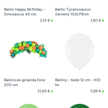
Balón Happy Birthday -
Balón Tyranosaurus
Dinosaurus 45 cm
červený 103x78cm
3,29 €
3,90 €
Balónová girlanda Dino
Balóny - biele 12 cm - 100
200 cm
ks
22,69 €
5,89 €