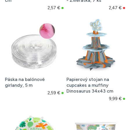
cm
- Zvieratká, 7 ks
2,57 €
2,47 €
Páska na balónové
Papierový stojan na
girlandy, 5 m
cupcakes a muffiny
Dinosaurus 34x43 cm
2,59 €
9,99 €