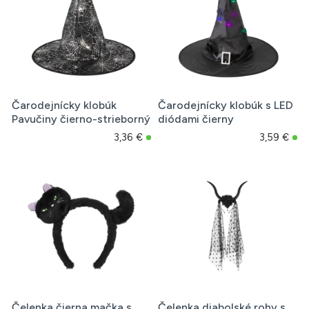
Čarodejnícky klobúk
Čarodejnícky klobúk s LED
Pavučiny čierno-strieborný
diódami čierny
3,36 €
3,59 €
Čelenka čierna mačka s
Čelenka diabolské rohy s