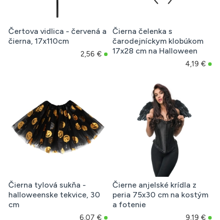
Čertova vidlica - červená a
Čierna čelenka s
čierna, 17x110cm
čarodejníckym klobúkom
17x28 cm na Halloween
2,56 €
4,19 €
Čierna tylová sukňa -
Čierne anjelské krídla z
halloweenske tekvice, 30
peria 75x30 cm na kostým
cm
a fotenie
6,07 €
9,19 €