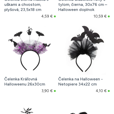
uškami a chvostom,
tylom, čierna, 30x76 cm –
plyšová, 23,5x18 cm
Halloween doplnok
4,59 €
10,59 €
Čelenka Kráľovná
Čelenka na Halloween -
Halloweenu 26x30cm
Netopiere 34x22 cm
3,90 €
4,10 €