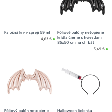
Falošná krv v spreji 59 ml
Fóliové balóny netopierie
krídla čierne s hviezdami
4,63 €
85x50 cm na chrbát
5,49 €
Fóliový balón netopierie
Halloween čelenka