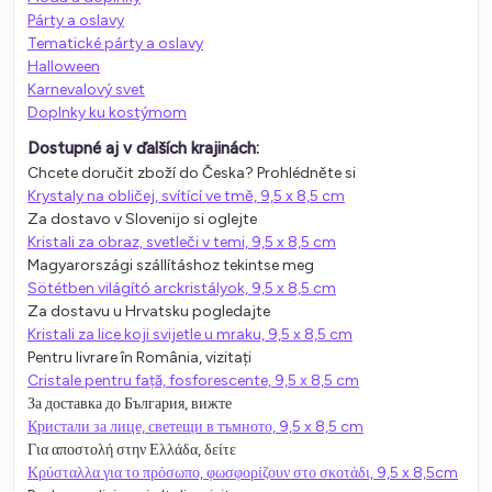
Párty a oslavy
Tematické párty a oslavy
Halloween
Karnevalový svet
Doplnky ku kostýmom
Dostupné aj v ďalších krajinách:
Chcete doručit zboží do Česka? Prohlédněte si
Krystaly na obličej, svítící ve tmě, 9,5 x 8,5 cm
Za dostavo v Slovenijo si oglejte
Kristali za obraz, svetleči v temi, 9,5 x 8,5 cm
Magyarországi szállításhoz tekintse meg
Sötétben világító arckristályok, 9,5 x 8,5 cm
Za dostavu u Hrvatsku pogledajte
Kristali za lice koji svijetle u mraku, 9,5 x 8,5 cm
Pentru livrare în România, vizitați
Cristale pentru față, fosforescente, 9,5 x 8,5 cm
За доставка до България, вижте
Кристали за лице, светещи в тъмното, 9,5 x 8,5 cm
Για αποστολή στην Ελλάδα, δείτε
Κρύσταλλα για το πρόσωπο, φωσφορίζουν στο σκοτάδι, 9,5 x 8,5cm