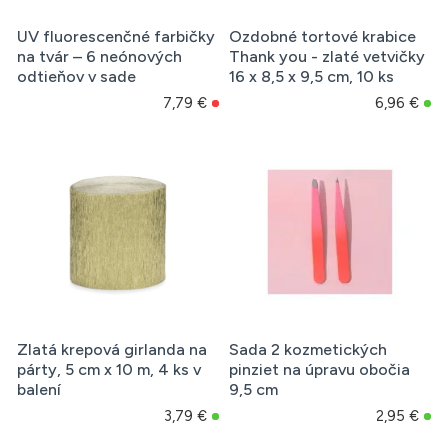
UV fluorescenčné farbičky
Ozdobné tortové krabice
na tvár – 6 neónových
Thank you - zlaté vetvičky
odtieňov v sade
16 x 8,5 x 9,5 cm, 10 ks
7,79 €
6,96 €
Zlatá krepová girlanda na
Sada 2 kozmetických
párty, 5 cm x 10 m, 4 ks v
pinziet na úpravu obočia
balení
9,5 cm
3,79 €
2,95 €