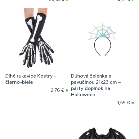
Dlhé rukavice Kostry -
Dúhová čelenka s
čierno-biele
pavučinou 21x23 cm –
párty doplnok na
2,76 €
Halloween
3,59 €