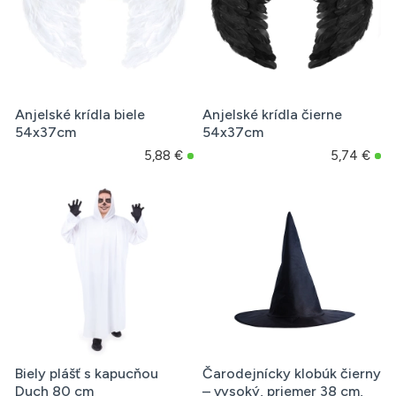
Anjelské krídla biele
Anjelské krídla čierne
54x37cm
54x37cm
5,88 €
5,74 €
Biely plášť s kapucňou
Čarodejnícky klobúk čierny
Duch 80 cm
– vysoký, priemer 38 cm,