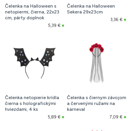
Čelenka na Halloween s
Čelenka na Halloween
netopiermi, čierna, 22x23
Sekera 29x23cm
cm, párty doplnok
3,36 €
5,39 €
Čelenka netopierie krídla
Čelenka s čiernym závojom
čierna s holografickými
a červenými ružami na
hviezdami, 4 ks
karneval
5,89 €
7,09 €