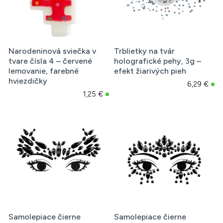
Narodeninová sviečka v
Trblietky na tvár
tvare čísla 4 – červené
holografické pehy, 3g –
lemovanie, farebné
efekt žiarivých pieh
hviezdičky
6,29 €
1,25 €
Samolepiace čierne
Samolepiace čierne