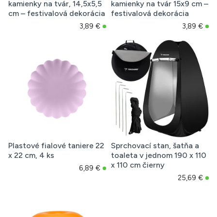
kamienky na tvár, 14,5x5,5
kamienky na tvár 15x9 cm –
cm – festivalová dekorácia
festivalová dekorácia
3,89 €
3,89 €
Plastové fialové taniere 22
Sprchovací stan, šatňa a
x 22 cm, 4 ks
toaleta v jednom 190 x 110
x 110 cm čierny
6,89 €
25,69 €