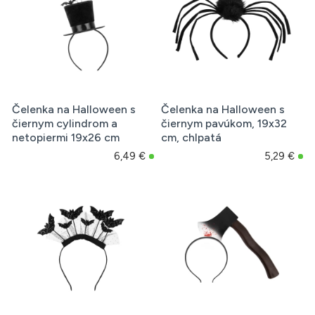
Čelenka na Halloween s
Čelenka na Halloween s
čiernym cylindrom a
čiernym pavúkom, 19x32
netopiermi 19x26 cm
cm, chlpatá
6,49 €
5,29 €