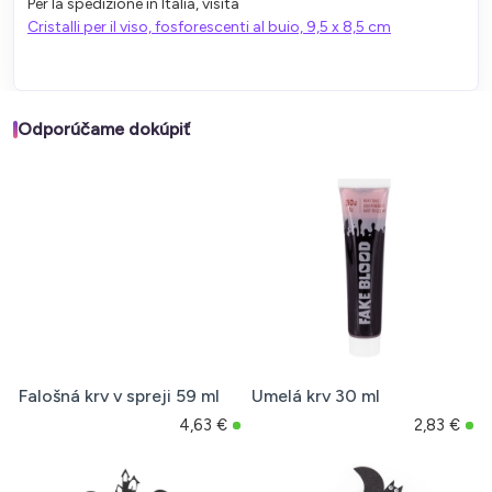
Per la spedizione in Italia, visita
Cristalli per il viso, fosforescenti al buio, 9,5 x 8,5 cm
Odporúčame dokúpiť
Falošná krv v spreji 59 ml
Umelá krv 30 ml
4,63 €
2,83 €