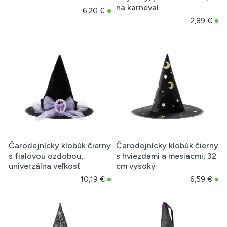
na karneval
6,20 €
2,89 €
Čarodejnícky klobúk čierny
Čarodejnícky klobúk čierny
s fialovou ozdobou,
s hviezdami a mesiacmi, 32
univerzálna veľkosť
cm vysoký
10,19 €
6,59 €