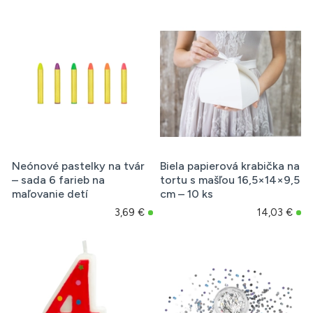
Neónové pastelky na tvár
Biela papierová krabička na
– sada 6 farieb na
tortu s mašľou 16,5×14×9,5
maľovanie detí
cm – 10 ks
3,69 €
14,03 €