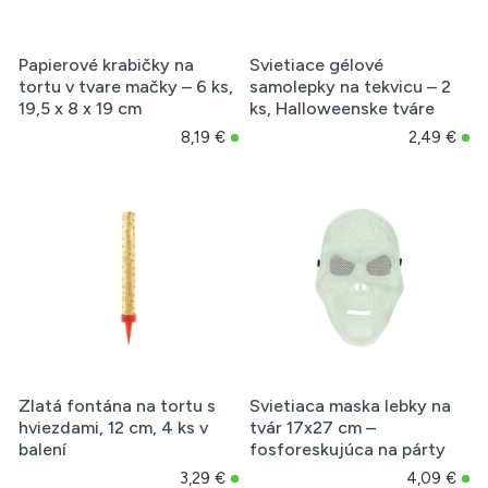
Papierové krabičky na
Svietiace gélové
tortu v tvare mačky – 6 ks,
samolepky na tekvicu – 2
19,5 x 8 x 19 cm
ks, Halloweenske tváre
8,19 €
2,49 €
Zlatá fontána na tortu s
Svietiaca maska lebky na
hviezdami, 12 cm, 4 ks v
tvár 17x27 cm –
balení
fosforeskujúca na párty
3,29 €
4,09 €