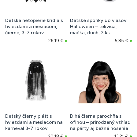
Detské netopierie krídla s
Detské sponky do vlasov
hviezdami a mesiacom,
Halloween – tekvica,
čierne, 3-7 rokov
mačka, duch, 3 ks
26,19 €
5,85 €
Detský čierny plášť s
Dlhá čierna parochňa s
hviezdami a mesiacom na
ofinou – prirodzený vzhľad
karneval 3-7 rokov
na párty aj bežné nosenie
20,18 €
13,21 €