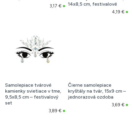
14x8,5 cm, festivalové
3,17 €
4,19 €
Samolepiace tvárové
Čierne samolepiace
kamienky svietiace v tme,
kryštály na tvár, 15x9 cm –
9,5x8,5 cm – festivalový
jednorazová ozdoba
set
3,69 €
3,89 €