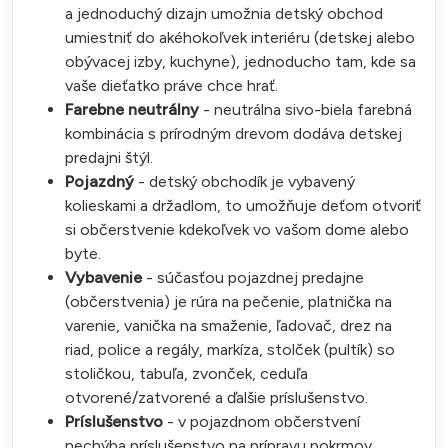
a jednoduchý dizajn umožnia detský obchod
umiestniť do akéhokoľvek interiéru (detskej alebo
obývacej izby, kuchyne), jednoducho tam, kde sa
vaše dieťatko práve chce hrať.
Farebne neutrálny
- neutrálna sivo-biela farebná
kombinácia s prírodným drevom dodáva detskej
predajni štýl.
Pojazdný
- detský obchodík je vybavený
kolieskami a držadlom, to umožňuje deťom otvoriť
si občerstvenie kdekoľvek vo vašom dome alebo
byte.
Vybavenie
- súčasťou pojazdnej predajne
(občerstvenia) je rúra na pečenie, platnička na
varenie, vanička na smaženie, ľadovač, drez na
riad, police a regály, markíza, stolček (pultík) so
stoličkou, tabuľa, zvonček, ceduľa
otvorené/zatvorené a ďalšie príslušenstvo.
Príslušenstvo
- v pojazdnom občerstvení
nechýba príslušenstvo na prípravu pokrmov,