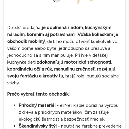
Detská predajňa
je doplnená riadom, kuchynským
náradím, korením aj potravinami.
Vďaka kolieskam je
obchodík mobilný
, deti ho môžu otvoriť kdekoľvek vo
vašom dome alebo byte, jednoducho sa presúva a
jednoducho sa s ním manipuluje. Pri hre v detskej
kuchynke deti
zdokonaľujú motorické schopnosti,
koordináciu očí a rúk, manuálnu zručnosť, rozvíjajú
svoju fantáziu a kreativitu
, hrajú role, budujú sociálne
väzby.
Prečo vybrať tento obchodík:
Prírodný materiál
- eliNeli kladie dôraz na výrobu
z dreva a prírodných materiálov, čím zaisťuje
ekologickú šetrnosť a bezpečnosť hračiek.
Škandinávsky štýl
- neutrálne farebné prevedenie