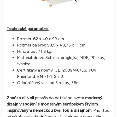
Technické parametre:
Rozmer: 62 x 40 x 98 cm.
Rozmer balenia: 93,5 x 48,75 x 11 cm.
Hmotnosť: 11,8 kg.
Materiál: drevo Schima, preglejka, MDF, PP, kov,
tkanina.
Certifikáty a normy: CE, 2009/48/ES, TÜV
Rheinland, EN 71-1, 2 a 3.
Odporúčaný vek: od 3 rokov, 36m+.
Značka eliNeli
prináša do detského sveta
moderný
dizajn v spojení s moderným európskym štýlom
inšpirovaným nemeckou kvalitou a dizajnom
. Prioritou
pri výrobe sú prírodné materiály, prírodné drevo, čím