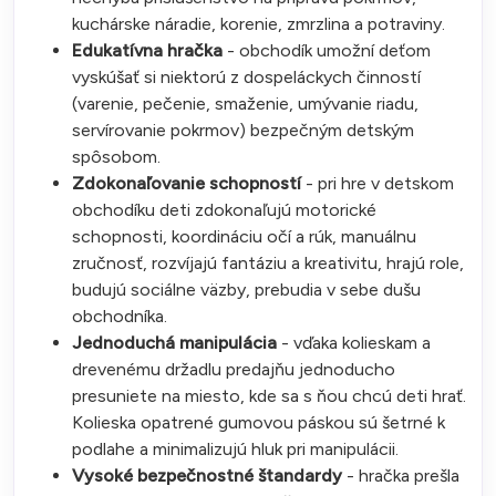
kuchárske náradie, korenie, zmrzlina a potraviny.
Edukatívna hračka
- obchodík umožní deťom
vyskúšať si niektorú z dospeláckych činností
(varenie, pečenie, smaženie, umývanie riadu,
servírovanie pokrmov) bezpečným detským
spôsobom.
Zdokonaľovanie schopností
- pri hre v detskom
obchodíku deti zdokonaľujú motorické
schopnosti, koordináciu očí a rúk, manuálnu
zručnosť, rozvíjajú fantáziu a kreativitu, hrajú role,
budujú sociálne väzby, prebudia v sebe dušu
obchodníka.
Jednoduchá manipulácia
- vďaka kolieskam a
drevenému držadlu predajňu jednoducho
presuniete na miesto, kde sa s ňou chcú deti hrať.
Kolieska opatrené gumovou páskou sú šetrné k
podlahe a minimalizujú hluk pri manipulácii.
Vysoké bezpečnostné štandardy
- hračka prešla