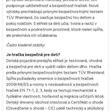
podporuje udržateľnosť a bezpečnosť hračiek. Nové
výrobky prechádzajú prísnymi bezpečnostnými testami
TÜV Rheinland, čo zaisťuje bezpečnú hru deťom a
pokoj rodičom. S eliNeli sa deti učia, tvoria a rastú v
bezpečnom a podnetnom prostredí, ktoré nielen spĺňa,
ale prekonáva ich očakávania.
Často kladené otázky:
Je hračka bezpečná pre deti?
Detská pojazdná predajňa eliNeli je testovaná, vhodná
a bezpečná pre deti a vydrží vašim deťom dlho. Hračka
prešla prísnymi bezpečnostnými testami TÜV Rheinland.
Spĺňa požiadavky smernice o bezpečnosti hračiek
2009/48/ES a normy o nezávadnosti a bezpečnosti
hračiek EN 71-1, 2, 3, kedy sa testujú mechanické a
fyzikálne vlastnosti, horľavosť aj migrácia určitých látok.
Detský drevený obchod otestoval a Certifikát o zhode
(Osvedčenie o zhode - CE) udelil technický a skúšobný