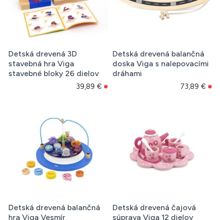
Detská drevená 3D
Detská drevená balančná
stavebná hra Viga
doska Viga s nalepovacími
stavebné bloky 26 dielov
dráhami
39,89 €
73,89 €
Detská drevená balančná
Detská drevená čajová
hra Viga Vesmír
súprava Viga 12 dielov