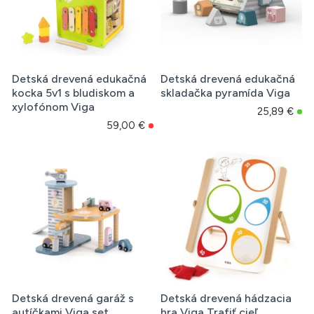
Detská drevená edukačná
Detská drevená edukačná
kocka 5v1 s bludiskom a
skladačka pyramída Viga
xylofónom Viga
25,89 €
59,00 €
Detská drevená garáž s
Detská drevená hádzacia
autíčkami Viga set
hra Viga Trafiť cieľ