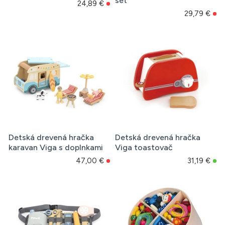
set
24,89 €
29,79 €
Detská drevená hračka
Detská drevená hračka
karavan Viga s doplnkami
Viga toastovač
47,00 €
31,19 €