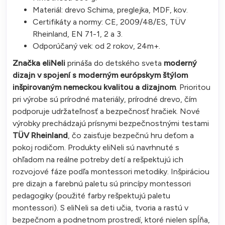
Materiál: drevo Schima, preglejka, MDF, kov.
Certifikáty a normy: CE, 2009/48/ES, TÜV
Rheinland, EN 71-1, 2 a 3.
Odporúčaný vek: od 2 rokov, 24m+.
Značka eliNeli
prináša do detského sveta
moderný
dizajn v spojení s moderným európskym štýlom
inšpirovaným nemeckou kvalitou a dizajnom
. Prioritou
pri výrobe sú prírodné materiály, prírodné drevo, čím
podporuje udržateľnosť a bezpečnosť hračiek. Nové
výrobky prechádzajú prísnymi bezpečnostnými testami
TÜV Rheinland
, čo zaisťuje bezpečnú hru deťom a
pokoj rodičom. Produkty eliNeli sú navrhnuté s
ohľadom na reálne potreby detí a rešpektujú ich
rozvojové fáze podľa montessori metodiky. Inšpiráciou
pre dizajn a farebnú paletu sú princípy montessori
pedagogiky (použité farby rešpektujú paletu
montessori). S eliNeli sa deti učia, tvoria a rastú v
bezpečnom a podnetnom prostredí, ktoré nielen spĺňa,