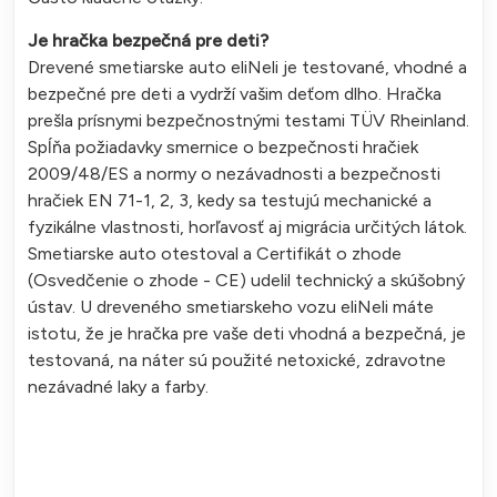
Je hračka bezpečná pre deti?
Drevené smetiarske auto eliNeli je testované, vhodné a
bezpečné pre deti a vydrží vašim deťom dlho. Hračka
prešla prísnymi bezpečnostnými testami TÜV Rheinland.
Spĺňa požiadavky smernice o bezpečnosti hračiek
2009/48/ES a normy o nezávadnosti a bezpečnosti
hračiek EN 71-1, 2, 3, kedy sa testujú mechanické a
fyzikálne vlastnosti, horľavosť aj migrácia určitých látok.
Smetiarske auto otestoval a Certifikát o zhode
(Osvedčenie o zhode - CE) udelil technický a skúšobný
ústav. U dreveného smetiarskeho vozu eliNeli máte
istotu, že je hračka pre vaše deti vhodná a bezpečná, je
testovaná, na náter sú použité netoxické, zdravotne
nezávadné laky a farby.