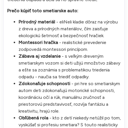
Prečo kúpiť toto smetiarske auto:
Prírodný materiál
- eliNeli kladie dôraz na výrobu
z dreva a prírodných materiálov, čím zaisťuje
ekologickú šetrnosť a bezpečnosť hračiek.
Montessori hračka
- realistické prevedenie
zodpovedá montessori princípom.
Zábava aj vzdelanie
- s veľkým dreveným
smetiarskym vozom si deti užijú množstvo zábavy
a ešte sa zoznámia s problematikou triedenia
odpadu - naučia sa triediť odpadky.
Zdokonaľuje schopnosti
- pri hre so smetiarskym
autom deti zdokonaľujú motorické schopnosti,
koordináciu očí a rúk, manuálnu zručnosť a
priestorovú predstavivosť, rozvíja fantáziu a
kreativitu, hrajú role.
Obľúbená rola
- kto z detí niekedy netúžil po tom,
vyskúšať si profesiu smetiara? S touto realisticky