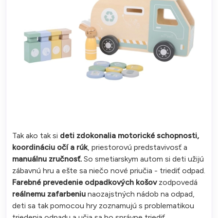
Tak ako tak si
deti zdokonalia motorické schopnosti,
koordináciu očí a rúk
, priestorovú predstavivosť a
manuálnu zručnosť.
So smetiarskym autom si deti užijú
zábavnú hru a ešte sa niečo nové priučia - triediť odpad.
Farebné prevedenie odpadkových košov
zodpovedá
reálnemu zafarbeniu
naozajstných nádob na odpad,
deti sa tak pomocou hry zoznamujú s problematikou
triedenia odpadu a učia sa ho správne triediť.