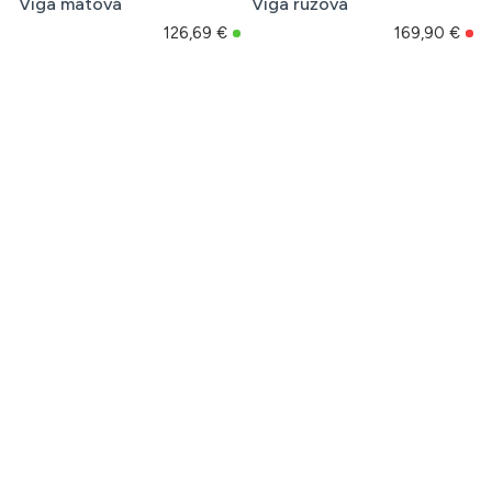
Viga mätová
Viga ružová
126,69 €
169,90 €
Detská drevená lekárska
Detská drevená logická hra
súprava v kufríku Viga
Viga Labyrint
25,98 €
32,69 €