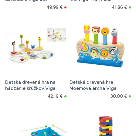
49,99 €
41,86 €
Detská drevená hra na
Detská drevená hra
hádzanie krúžkov Viga
Noemova archa Viga
42,19 €
30,00 €