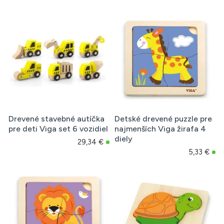
Drevené stavebné autíčka
Detské drevené puzzle pre
pre deti Viga set 6 vozidiel
najmenších Viga žirafa 4
diely
29,34 €
5,33 €