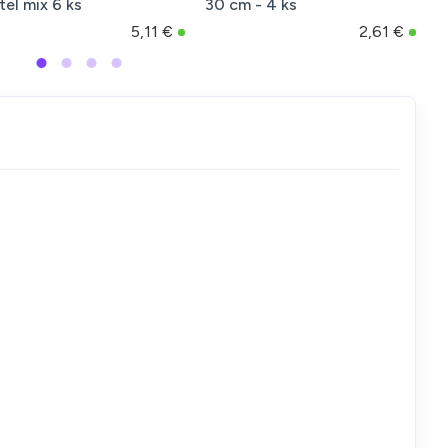
tel mix 6 ks
30 cm - 4 ks
3
5,11 €
2,61 €