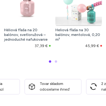
Héliová fľaša na 20
Heliová fľaša na 30
balónov, svetloružová –
balónov, mentolová, 0,20
jednoduché nafukovanie
m³
37,39 €
45,99 €
ia
Tovar skladom
2 
azí
odosielame ihneď
na