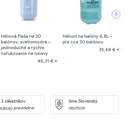
Héliová fľaša na 30
Hélium na balóny 6,8L -
R
balónov, svetlomodrá –
pre cca 30 balónov
b
jednoduché a rýchle
b
35,48 €
nafukovanie na oslavy
46,31 €
z 3 zákazníkov
Sme Slovenský
kupujú pravidelne
obchod