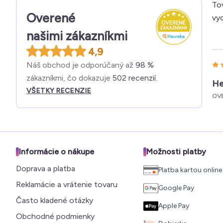
Tov
Overené
vyo
našimi zákazníkmi
4,9
Náš obchod je odporúčaný až
98 %
zákazníkmi, čo dokazuje
502 recenzií.
He
VŠETKY RECENZIE
OV
Informácie o nákupe
Možnosti platby
Doprava a platba
Platba kartou online
Reklamácie a vrátenie tovaru
Google Pay
Často kladené otázky
Apple Pay
Obchodné podmienky