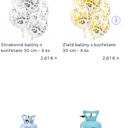
Strieborné balóny s
Zlaté balóny s konfetami
D
konfetami 30 cm - 4 ks
30 cm - 4 ks
V
2,61 €
2,61 €