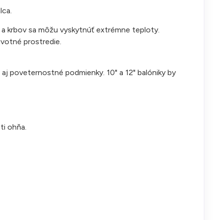
lca.
í a krbov sa môžu vyskytnúť extrémne teploty.
ivotné prostredie.
 aj poveternostné podmienky. 10" a 12" balóniky by
ti ohňa.