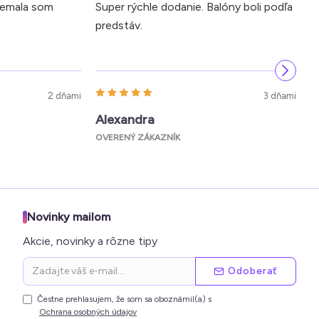
Nemala som
Super rýchle dodanie. Balóny boli podľa
N
predstáv.
k
k
2 dňami
3 dňami
Alexandra
OVERENÝ ZÁKAZNÍK
O
Novinky mailom
Akcie, novinky a rôzne tipy
Odoberať
Čestne prehlasujem, že som sa oboznámil(a) s
Ochrana osobných údajov