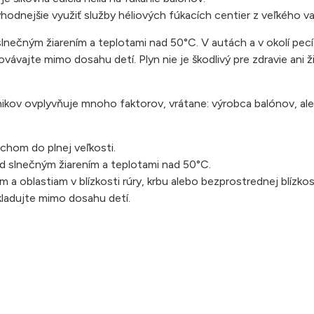
dnejšie využiť služby héliových fúkacích centier z veľkého va
slnečným žiarením a teplotami nad 50°C. V autách a v okolí pec
ovávajte mimo dosahu detí. Plyn nie je škodlivý pre zdravie ani ž
ikov ovplyvňuje mnoho faktorov, vrátane: výrobca balónov, ale
uchom do plnej veľkosti.
ed slnečným žiarením a teplotami nad 50°C.
oblastiam v blízkosti rúry, krbu alebo bezprostrednej blízkos
Skladujte mimo dosahu detí.