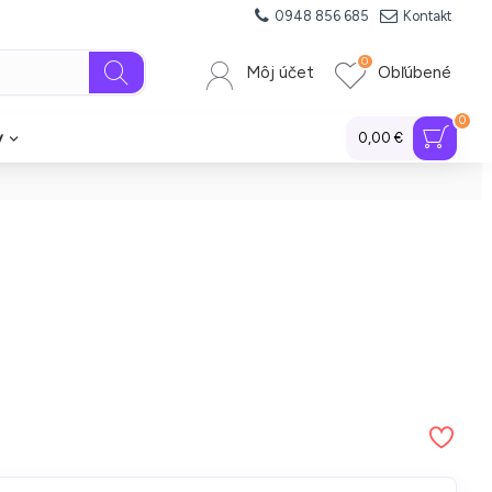
0948 856 685
Kontakt
0
Môj účet
Obľúbené
0
y
0,00 €