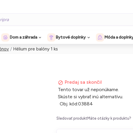
Dom a záhrada
Bytové doplnky
Móda a doplnk
lónov
Hélium pre balóny 1 ks
Predaj sa skončil
Tento tovar už neponúkame.
Skúste si vybrať inú alternatívu.
Obj. kód:
03884
Sledovať produkt
Máte otázky k produktu?