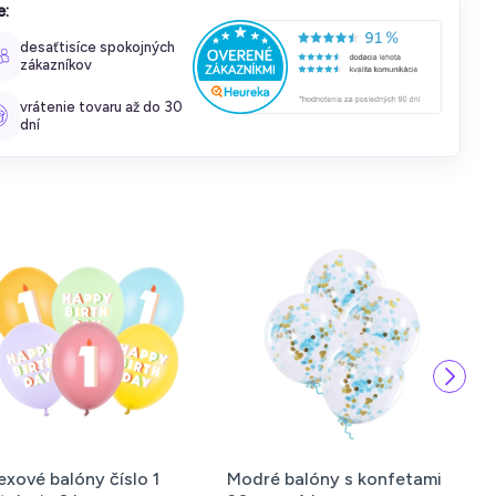
e:
desaťtisíce spokojných
zákazníkov
vrátenie tovaru až do 30
dní
exové balóny číslo 1
Modré balóny s konfetami
R