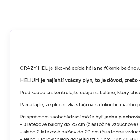
CRAZY HEL je šikovná edícia hélia na fúkanie balónov.
HÉLIUM
je najľahší vzácny plyn, to je dôvod, pr
Pred kúpou si skontrolujte údaje na balóne, ktorý chc
Pamätajte, že plechovka stačí na nafúknutie malého 
Pri správnom zaobchádzaní môže byť
jedna plechovka
- 3 latexové balóny do 25 cm (čiastočne vzduchové)
- alebo 2 latexové balóny do 29 cm (čiastočne vzdu
- alebo 1 fóliový balón do veľkosti 43 cm.CRAZY HEL j