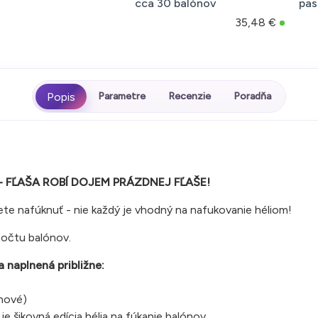
cca 30 balónov
pas
35,48 €
Parametre
Recenzie
Poradňa
ečo - FĽAŠA ROBÍ DOJEM PRÁZDNEJ FĽAŠE!
ete nafúknuť - nie každý je vhodný na nafukovanie héliom!
počtu balónov.
 naplnená približne:
chové)
e šikovná edícia hélia na fúkanie balónov.