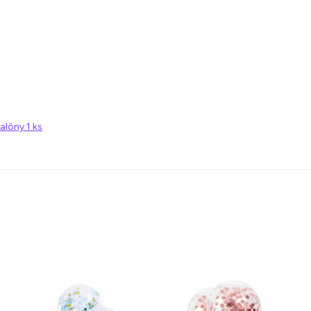
alóny 1 ks