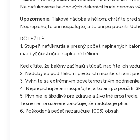
Na nafukovanie balónových dekorácií bude cenovo výho
Upozornenie
: Tlaková nádoba s héliom: chráňte pred 
Neprepichujte ani nespaľujte, a to ani po použití. Uch
DÔLEŽITÉ:
1. Stupeň nafúknutia a presný počet naplnených balón
mali byť čiastočne naplnené héliom.
Keď cítite, že balóny začínajú stúpať, naplňte ich vzd
2. Nádoby sú pod tlakom: preto ich musíte chrániť pr
3. Vyhnite sa extrémnym poveternostným podmienkam a 
4. Neprepichujte ani nespaľujte, a to ani po použití. 
5. Plyn nie je škodlivý pre zdravie a životné prostredie.
Tesnenie na uzávere zaručuje, že nádoba je plná.
6. Poškodená pečať nezaručuje 100% obsah.