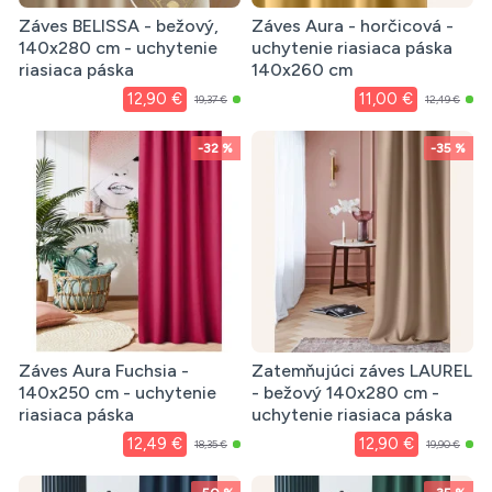
Záves BELISSA - bežový,
Záves Aura - horčicová -
140x280 cm - uchytenie
uchytenie riasiaca páska
riasiaca páska
140x260 cm
12,90 €
11,00 €
19,37 €
12,49 €
-32 %
-35 %
Záves Aura Fuchsia -
Zatemňujúci záves LAUREL
140x250 cm - uchytenie
- bežový 140x280 cm -
riasiaca páska
uchytenie riasiaca páska
12,49 €
12,90 €
18,35 €
19,90 €