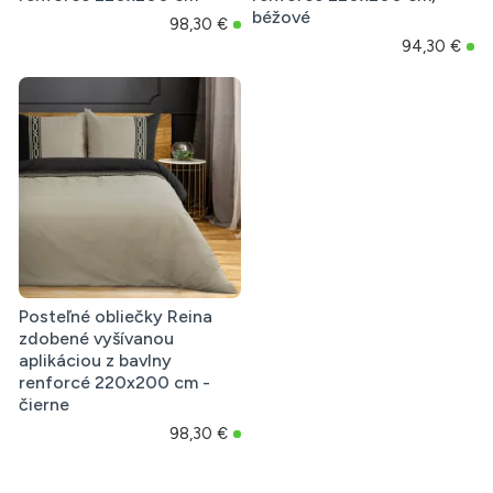
béžové
98,30 €
94,30 €
Posteľné obliečky Reina
zdobené vyšívanou
aplikáciou z bavlny
renforcé 220x200 cm -
čierne
98,30 €