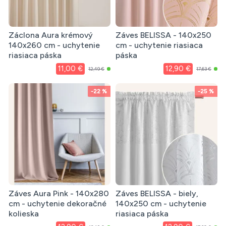
Záclona Aura krémový
Záves BELISSA - 140x250
140x260 cm - uchytenie
cm - uchytenie riasiaca
riasiaca páska
páska
11,00 €
12,90 €
12,49 €
17,63 €
-22 %
-25 %
Záves Aura Pink - 140x280
Záves BELISSA - biely,
cm - uchytenie dekoračné
140x250 cm - uchytenie
kolieska
riasiaca páska