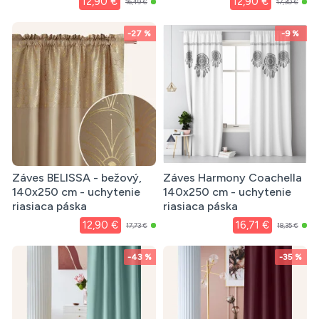
12,90 €
12,90 €
16,49 €
17,30 €
-27 %
-9 %
Záves BELISSA - bežový,
Záves Harmony Coachella
140x250 cm - uchytenie
140x250 cm - uchytenie
riasiaca páska
riasiaca páska
12,90 €
16,71 €
17,73 €
18,35 €
-43 %
-35 %