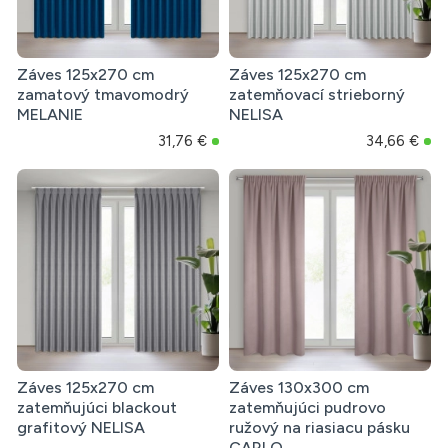
Záves 125x270 cm
Záves 125x270 cm
zamatový tmavomodrý
zatemňovací strieborný
MELANIE
NELISA
31,76 €
34,66 €
Záves 125x270 cm
Záves 130x300 cm
zatemňujúci blackout
zatemňujúci pudrovo
grafitový NELISA
ružový na riasiacu pásku
CARLO