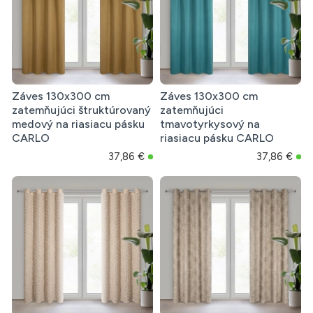
Záves 130x300 cm
Záves 130x300 cm
zatemňujúci štruktúrovaný
zatemňujúci
medový na riasiacu pásku
tmavotyrkysový na
CARLO
riasiacu pásku CARLO
37,86 €
37,86 €