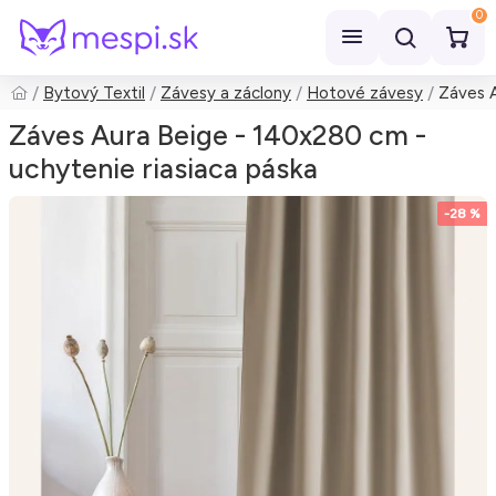
0
Bytový Textil
Závesy a záclony
Hotové závesy
Záves A
Hľadať
Záves Aura Beige - 140x280 cm -
uchytenie riasiaca páska
-28 %