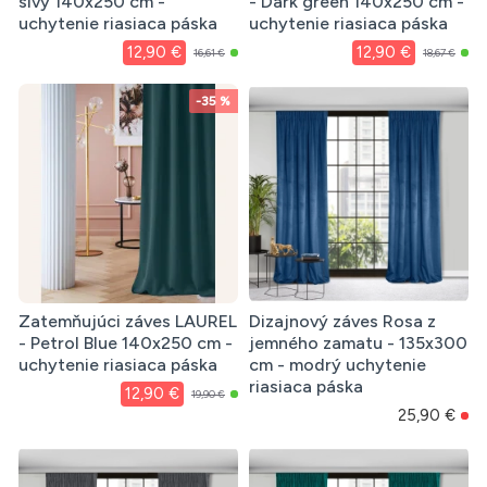
sivý 140x250 cm -
- Dark green 140x250 cm -
uchytenie riasiaca páska
uchytenie riasiaca páska
12,90 €
12,90 €
16,61 €
18,67 €
-35 %
Zatemňujúci záves LAUREL
Dizajnový záves Rosa z
- Petrol Blue 140x250 cm -
jemného zamatu - 135x300
uchytenie riasiaca páska
cm - modrý uchytenie
riasiaca páska
12,90 €
19,90 €
25,90 €