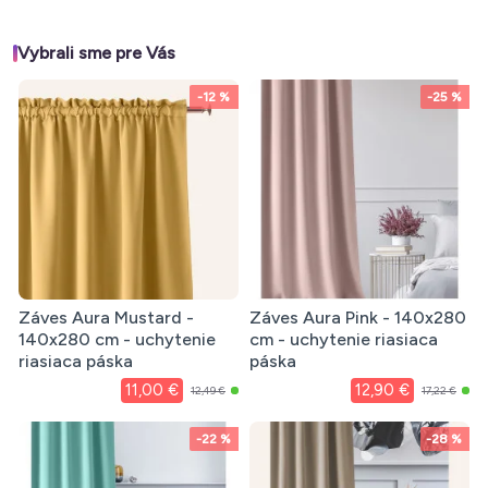
Vybrali sme pre Vás
-12 %
-25 %
Záves Aura Mustard -
Záves Aura Pink - 140x280
140x280 cm - uchytenie
cm - uchytenie riasiaca
riasiaca páska
páska
11,00 €
12,90 €
12,49 €
17,22 €
-22 %
-28 %