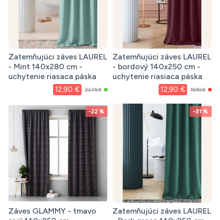
Zatemňujúci záves LAUREL
Zatemňujúci záves LAUREL
- Mint 140x280 cm -
- bordový 140x250 cm -
uchytenie riasaca páska
uchytenie riasiaca páska
12,90 €
12,90 €
22,45 €
19,90 €
-22 %
-31 %
Záves GLAMMY - tmavo
Zatemňujúci záves LAUREL