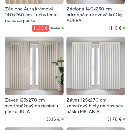
Záclona Aura krémový
Záclona 140x250 cm
140x260 cm - uchytenie
prírodná na kovové krúžky
riasiaca páska
AUREA
11,00 €
11,19 €
12,49 €
Záves 125x270 cm
Záves 125x270 cm
svetlobéžový na riasiacu
zamatový biely na riasiacu
pásku JULA
pásku MELANIE
33,16 €
31,76 €