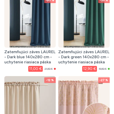
-50 %
-35 %
Zatemňujúci záves LAUREL
Zatemňujúci záves LAUREL
- Dark blue 140x280 cm -
- Dark green 140x280 cm -
uchytenie riasiaca páska
uchytenie riasiaca páska
11,00 €
12,90 €
21,90 €
19,90 €
-12 %
-27 %