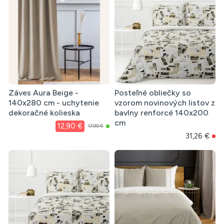
Záves Aura Beige -
Posteľné obliečky so
140x280 cm - uchytenie
vzorom novinových listov z
dekoračné kolieska
bavlny renforcé 140x200
cm
12,90 €
17,90 €
31,26 €