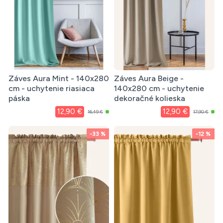
Záves Aura Mint - 140x280
Záves Aura Beige -
cm - uchytenie riasiaca
140x280 cm - uchytenie
páska
dekoračné kolieska
12,90 €
12,90 €
16,49 €
17,90 €
-33 %
-12 %