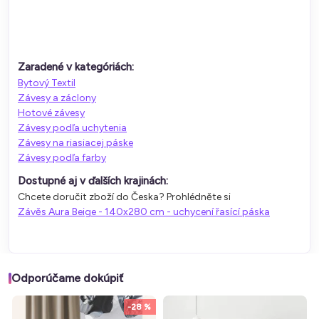
Zaradené v kategóriách:
Bytový Textil
Závesy a záclony
Hotové závesy
Závesy podľa uchytenia
Závesy na riasiacej páske
Závesy podľa farby
Dostupné aj v ďalších krajinách:
Chcete doručit zboží do Česka? Prohlédněte si
Závěs Aura Beige - 140x280 cm - uchycení řasící páska
Odporúčame dokúpiť
-28 %