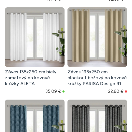
Záves 135x250 cm biely
Záves 135x250 cm
zamatový na kovové
blackout béžový na kovové
krúžky ALETA
krúžky PARISA Design 91
35,09 €
22,60 €