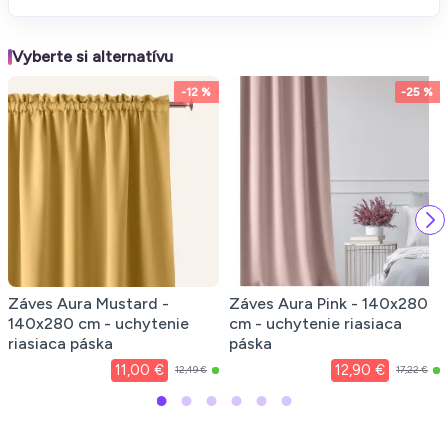
Vyberte si alternatívu
-12 %
-25 %
Záves Aura Mustard -
Záves Aura Pink - 140x280
140x280 cm - uchytenie
cm - uchytenie riasiaca
riasiaca páska
páska
11,00 €
12,90 €
12,49 €
17,22 €