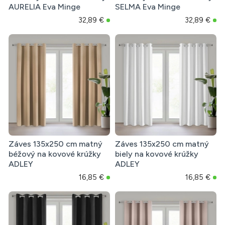
AURELIA Eva Minge
SELMA Eva Minge
32,89 €
32,89 €
Záves 135x250 cm matný
Záves 135x250 cm matný
béžový na kovové krúžky
biely na kovové krúžky
ADLEY
ADLEY
16,85 €
16,85 €