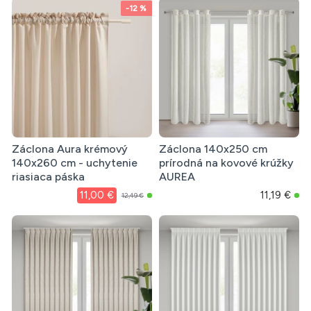
-12 %
Záclona Aura krémový
Záclona 140x250 cm
140x260 cm - uchytenie
prírodná na kovové krúžky
riasiaca páska
AUREA
11,00 €
11,19 €
12,49 €