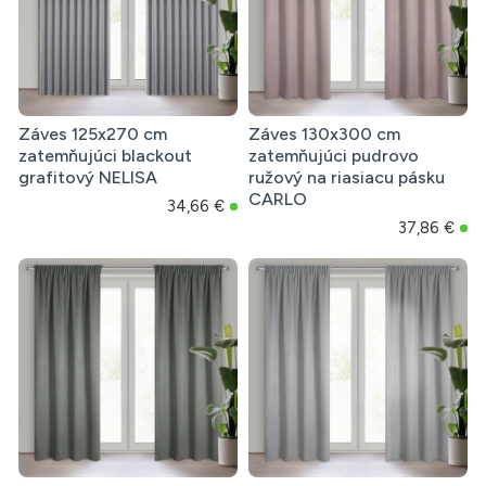
Záves 125x270 cm
Záves 130x300 cm
zatemňujúci blackout
zatemňujúci pudrovo
grafitový NELISA
ružový na riasiacu pásku
CARLO
34,66 €
37,86 €