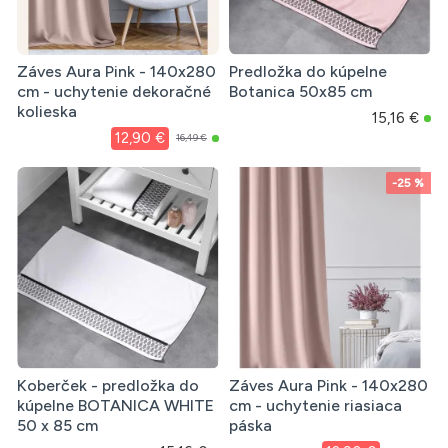
Záves Aura Pink - 140x280
Predložka do kúpelne
cm - uchytenie dekoračné
Botanica 50x85 cm
kolieska
15,16 €
12,90 €
16,49 €
-25 %
Koberček - predložka do
Záves Aura Pink - 140x280
kúpelne BOTANICA WHITE
cm - uchytenie riasiaca
50 x 85 cm
páska