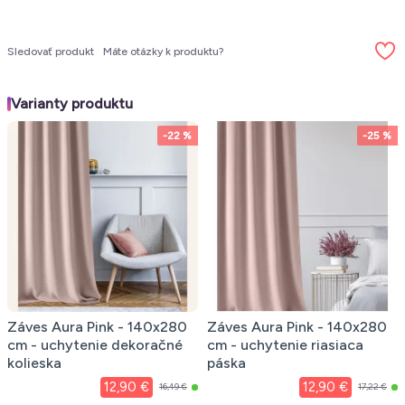
Sledovať produkt
Máte otázky k produktu?
Varianty produktu
-22 %
-25 %
Záves Aura Pink - 140x280
Záves Aura Pink - 140x280
cm - uchytenie dekoračné
cm - uchytenie riasiaca
kolieska
páska
12,90 €
12,90 €
16,49 €
17,22 €