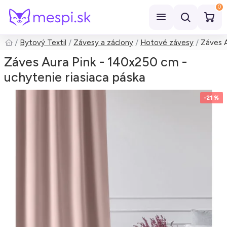
0
Bytový Textil
Závesy a záclony
Hotové závesy
Záves A
Hľadať
Záves Aura Pink - 140x250 cm -
uchytenie riasiaca páska
-21 %