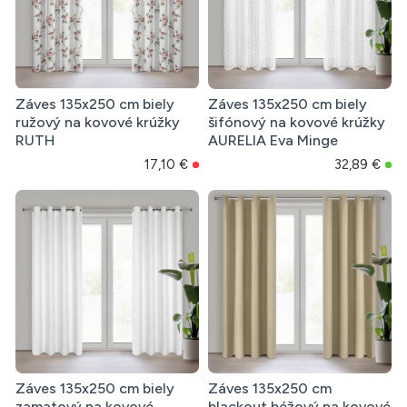
Záves 135x250 cm biely
Záves 135x250 cm biely
ružový na kovové krúžky
šifónový na kovové krúžky
RUTH
AURELIA Eva Minge
17,10 €
32,89 €
Záves 135x250 cm biely
Záves 135x250 cm
zamatový na kovové
blackout béžový na kovové