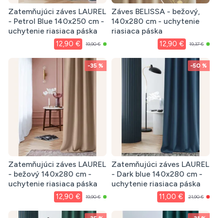
Zatemňujúci záves LAUREL
Záves BELISSA - bežový,
- Petrol Blue 140x250 cm -
140x280 cm - uchytenie
uchytenie riasiaca páska
riasiaca páska
12,90 €
12,90 €
19,90 €
19,37 €
-35 %
-50 %
Zatemňujúci záves LAUREL
Zatemňujúci záves LAUREL
- bežový 140x280 cm -
- Dark blue 140x280 cm -
uchytenie riasiaca páska
uchytenie riasiaca páska
12,90 €
11,00 €
19,90 €
21,90 €