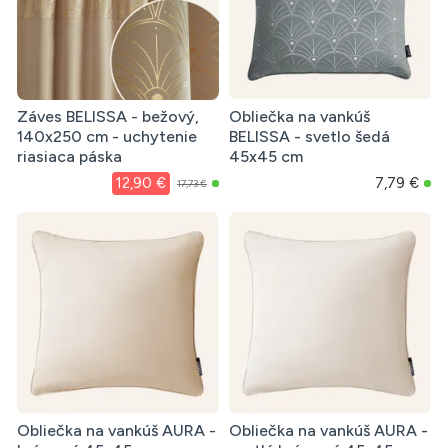
Záves BELISSA - bežový,
Obliečka na vankúš
140x250 cm - uchytenie
BELISSA - svetlo šedá
riasiaca páska
45x45 cm
12,90 €
7,79 €
17,73 €
Obliečka na vankúš AURA -
Obliečka na vankúš AURA -