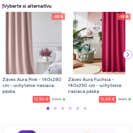
Vyberte si alternatívu
-25 %
-32 %
Záves Aura Pink - 140x280
Záves Aura Fuchsia -
cm - uchytenie riasiaca
140x250 cm - uchytenie
páska
riasiaca páska
12,90 €
12,49 €
17,22 €
18,35 €