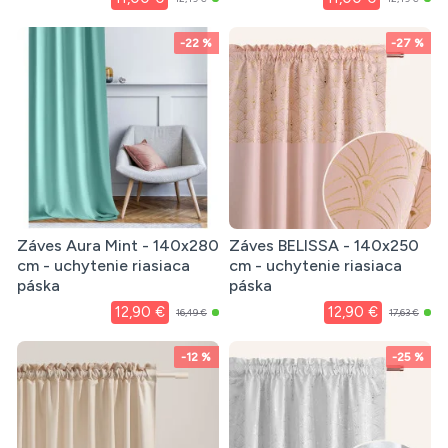
-22 %
-27 %
Záves Aura Mint - 140x280
Záves BELISSA - 140x250
cm - uchytenie riasiaca
cm - uchytenie riasiaca
páska
páska
12,90 €
12,90 €
16,49 €
17,63 €
-12 %
-25 %