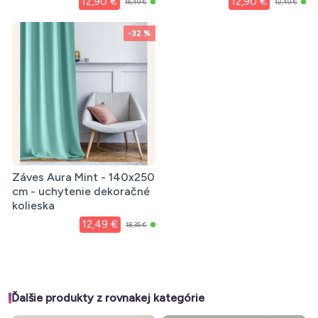
12,90 €
12,90 €
16,49 €
12,49 €
-32 %
Záves Aura Mint - 140x250
cm - uchytenie dekoračné
kolieska
12,49 €
18,35 €
Ďalšie produkty z rovnakej kategórie