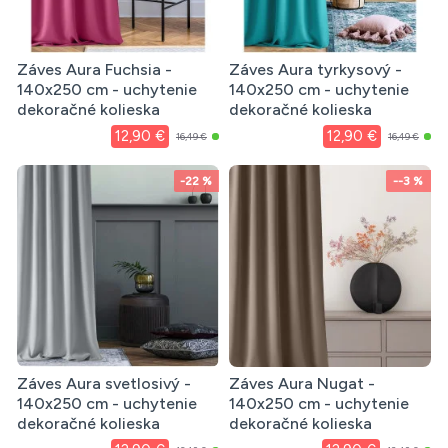
Záves Aura Fuchsia -
Záves Aura tyrkysový -
140x250 cm - uchytenie
140x250 cm - uchytenie
dekoračné kolieska
dekoračné kolieska
12,90 €
12,90 €
16,49 €
16,49 €
-22 %
--3 %
Záves Aura svetlosivý -
Záves Aura Nugat -
140x250 cm - uchytenie
140x250 cm - uchytenie
dekoračné kolieska
dekoračné kolieska