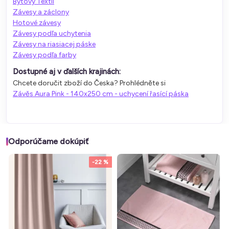
Bytový Textil
Závesy a záclony
Hotové závesy
Závesy podľa uchytenia
Závesy na riasiacej páske
Závesy podľa farby
Dostupné aj v ďalších krajinách:
Chcete doručit zboží do Česka? Prohlédněte si
Závěs Aura Pink - 140x250 cm - uchycení řasící páska
Odporúčame dokúpiť
-22 %