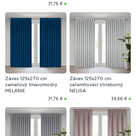
31,76 €
Záves 125x270 cm
Záves 125x270 cm
zamatový tmavomodrý
zatemňovací strieborný
MELANIE
NELISA
31,76 €
34,66 €