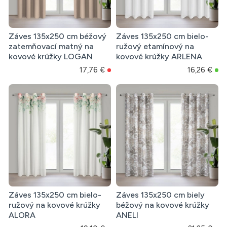
Záves 135x250 cm béžový
Záves 135x250 cm bielo-
zatemňovací matný na
ružový etamínový na
kovové krúžky LOGAN
kovové krúžky ARLENA
17,76 €
16,26 €
Záves 135x250 cm bielo-
Záves 135x250 cm biely
ružový na kovové krúžky
béžový na kovové krúžky
ALORA
ANELI