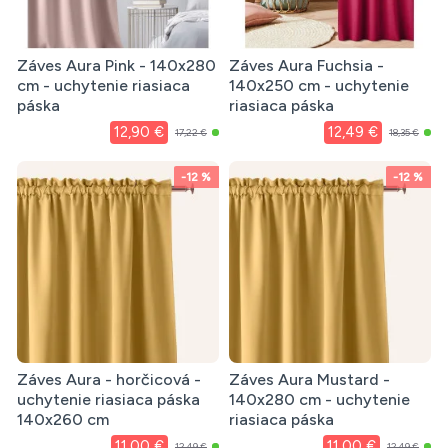
Záves Aura Pink - 140x280
Záves Aura Fuchsia -
cm - uchytenie riasiaca
140x250 cm - uchytenie
páska
riasiaca páska
12,90 €
12,49 €
17,22 €
18,35 €
-12 %
-12 %
Záves Aura - horčicová -
Záves Aura Mustard -
uchytenie riasiaca páska
140x280 cm - uchytenie
140x260 cm
riasiaca páska
11,00 €
11,00 €
12,49 €
12,49 €