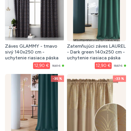
Záves GLAMMY - tmavo
Zatemňujúci záves LAUREL
sivý 140x250 cm -
- Dark green 140x250 cm -
uchytenie riasiaca páska
uchytenie riasiaca páska
12,90 €
12,90 €
16,61 €
18,67 €
-35 %
-33 %