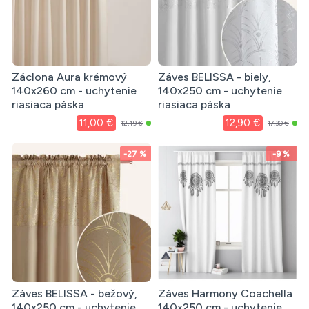
Záclona Aura krémový
Záves BELISSA - biely,
140x260 cm - uchytenie
140x250 cm - uchytenie
riasiaca páska
riasiaca páska
11,00 €
12,90 €
12,49 €
17,30 €
-27 %
-9 %
Záves BELISSA - bežový,
Záves Harmony Coachella
140x250 cm - uchytenie
140x250 cm - uchytenie