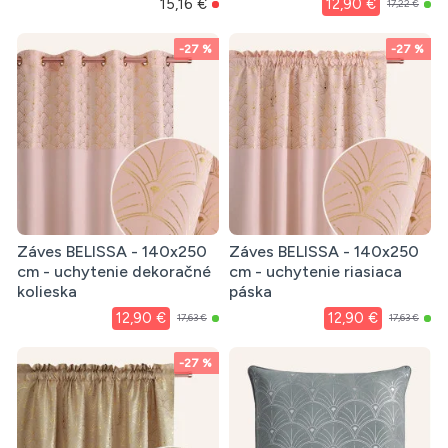
15,16 €
12,90 €
17,22 €
-27 %
-27 %
Záves BELISSA - 140x250
Záves BELISSA - 140x250
cm - uchytenie dekoračné
cm - uchytenie riasiaca
kolieska
páska
12,90 €
12,90 €
17,63 €
17,63 €
-27 %