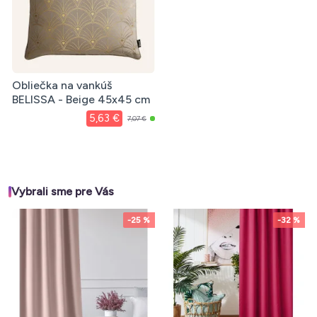
Obliečka na vankúš
BELISSA - Beige 45x45 cm
5,63 €
7,07 €
Vybrali sme pre Vás
-25 %
-32 %