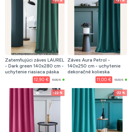
-35 %
-31 %
Zatemňujúci záves LAUREL
Záves Aura Petrol -
- Dark green 140x280 cm -
140x250 cm - uchytenie
uchytenie riasiaca páska
dekoračné kolieska
12,90 €
11,00 €
19,90 €
15,90 €
-22 %
-22 %