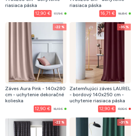
riasiaca páska
riasiaca páska
12,90 €
16,71 €
17,73 €
18,35 €
-22 %
-35 %
Záves Aura Pink - 140x280
Zatemňujúci záves LAUREL
cm - uchytenie dekoračné
- bordový 140x250 cm -
kolieska
uchytenie riasiaca páska
12,90 €
12,90 €
16,49 €
19,90 €
-22 %
-31 %