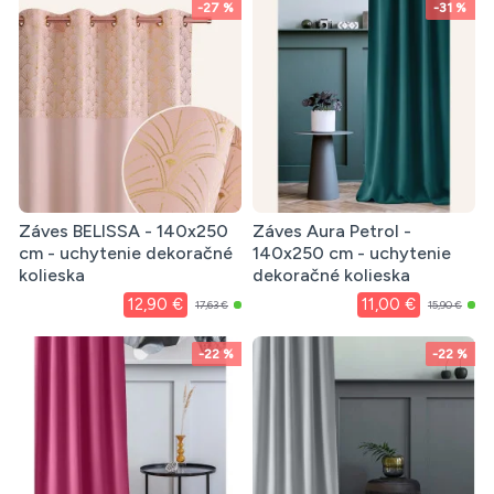
-27 %
-31 %
Záves BELISSA - 140x250
Záves Aura Petrol -
cm - uchytenie dekoračné
140x250 cm - uchytenie
kolieska
dekoračné kolieska
12,90 €
11,00 €
17,63 €
15,90 €
-22 %
-22 %