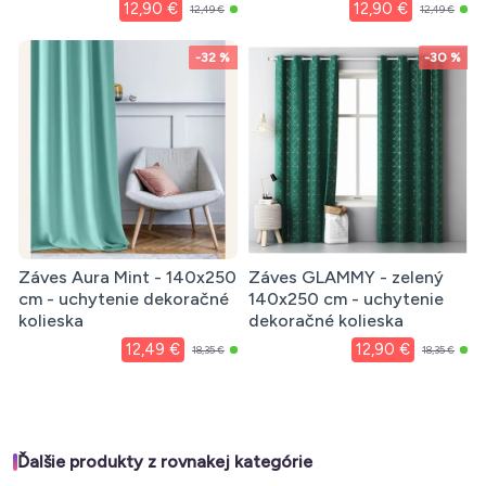
12,90 €
12,90 €
12,49 €
12,49 €
-32 %
-30 %
Záves Aura Mint - 140x250
Záves GLAMMY - zelený
cm - uchytenie dekoračné
140x250 cm - uchytenie
kolieska
dekoračné kolieska
12,49 €
12,90 €
18,35 €
18,35 €
Ďalšie produkty z rovnakej kategórie