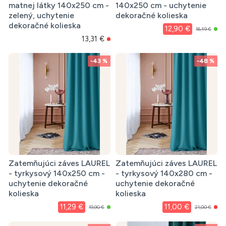
matnej látky 140x250 cm -
140x250 cm - uchytenie
zelený, uchytenie
dekoračné kolieska
dekoračné kolieska
12,90 €
16,49 €
13,31 €
-43 %
-48 %
Zatemňujúci záves LAUREL
Zatemňujúci záves LAUREL
- tyrkysový 140x250 cm -
- tyrkysový 140x280 cm -
uchytenie dekoračné
uchytenie dekoračné
kolieska
kolieska
11,29 €
11,00 €
19,90 €
21,00 €