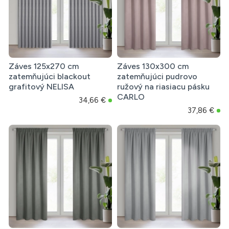
Záves 125x270 cm
Záves 130x300 cm
zatemňujúci blackout
zatemňujúci pudrovo
grafitový NELISA
ružový na riasiacu pásku
CARLO
34,66 €
37,86 €