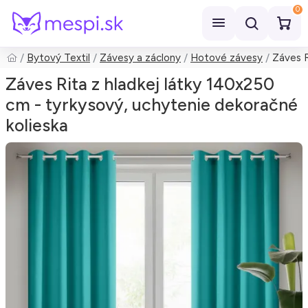
0
Bytový Textil
Závesy a záclony
Hotové závesy
Záves R
Hľadať
Záves Rita z hladkej látky 140x250
cm - tyrkysový, uchytenie dekoračné
kolieska