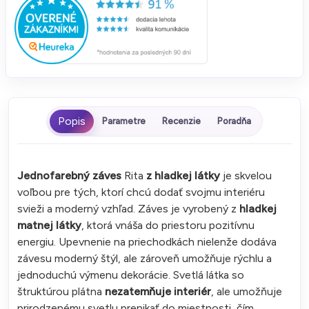
Parametre
Recenzie
Poradňa
Jednofarebný záves
Rita
z hladkej látky
je skvelou
voľbou pre tých, ktorí chcú dodať svojmu interiéru
svieži a moderný vzhľad. Záves je vyrobený z
hladkej
matnej látky
, ktorá vnáša do priestoru pozitívnu
energiu. Upevnenie na priechodkách nielenže dodáva
závesu moderný štýl, ale zároveň umožňuje rýchlu a
jednoduchú výmenu dekorácie. Svetlá látka so
štruktúrou plátna
nezatemňuje interiér
, ale umožňuje
prirodzenému svetlu prenikať do miestnosti, čím