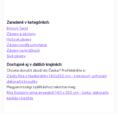
Zaradené v kategóriách:
Bytový Textil
Závesy a záclony
Hotové závesy
Závesy podľa uchytenia
Závesy na krúžkoch
Sivé závesy
Dostupné aj v ďalších krajinách:
Chcete doručit zboží do Česka? Prohlédněte si
Závěs Rita z hladké látky 140x250 cm - tyrkysový, uchycení
dekorační kroužky
Magyarországi szállításhoz tekintse meg
Rita függöny sima anyagból 140 x 250 cm - türkiz, dekoratív
karikás rögzítés