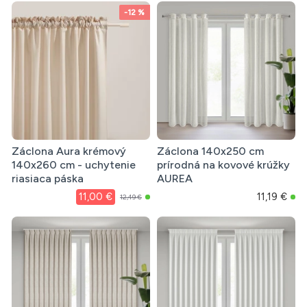
-12 %
Záclona Aura krémový
Záclona 140x250 cm
140x260 cm - uchytenie
prírodná na kovové krúžky
riasiaca páska
AUREA
11,00 €
11,19 €
12,49 €