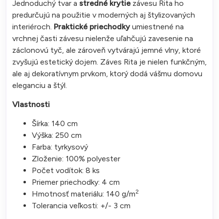
Jednoduchý tvar a
stredné krytie
závesu Rita ho
predurčujú na použitie v moderných aj štylizovaných
interiéroch.
Praktické priechodky
umiestnené na
vrchnej časti závesu nielenže uľahčujú zavesenie na
záclonovú tyč, ale zároveň vytvárajú jemné vlny, ktoré
zvyšujú estetický dojem. Záves Rita je nielen funkčným,
ale aj dekoratívnym prvkom, ktorý dodá vášmu domovu
eleganciu a štýl.
Vlastnosti
Šírka: 140 cm
Výška: 250 cm
Farba: tyrkysový
Zloženie: 100% polyester
Počet vodítok: 8 ks
Priemer priechodky: 4 cm
2
Hmotnosť materiálu: 140 g/m
Tolerancia veľkosti: +/- 3 cm