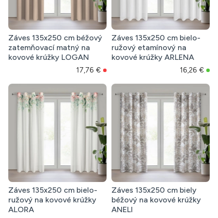
Záves 135x250 cm béžový
Záves 135x250 cm bielo-
zatemňovací matný na
ružový etamínový na
kovové krúžky LOGAN
kovové krúžky ARLENA
17,76 €
16,26 €
Záves 135x250 cm bielo-
Záves 135x250 cm biely
ružový na kovové krúžky
béžový na kovové krúžky
ALORA
ANELI