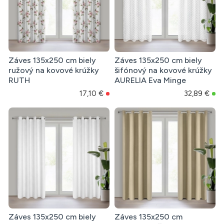
Záves 135x250 cm biely
Záves 135x250 cm biely
ružový na kovové krúžky
šifónový na kovové krúžky
RUTH
AURELIA Eva Minge
17,10 €
32,89 €
Záves 135x250 cm biely
Záves 135x250 cm