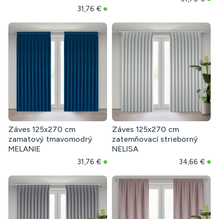
31,76 €
Záves 125x270 cm
Záves 125x270 cm
zamatový tmavomodrý
zatemňovací strieborný
MELANIE
NELISA
31,76 €
34,66 €