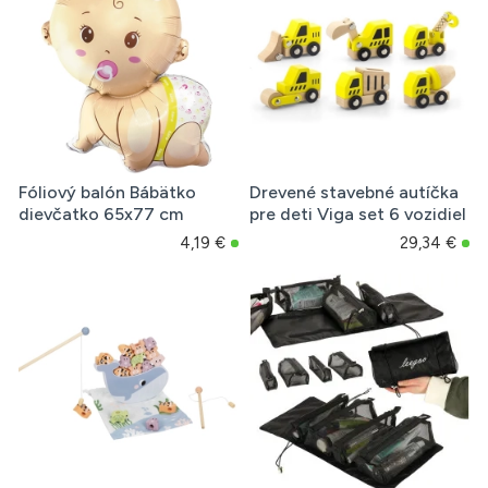
Fóliový balón Bábätko
Drevené stavebné autíčka
dievčatko 65x77 cm
pre deti Viga set 6 vozidiel
4,19 €
29,34 €