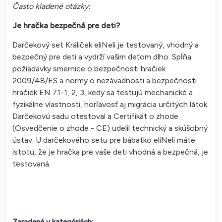
Často kladené otázky:
Je hračka bezpečná pre deti?
Darčekový set Králiček eliNeli je testovaný, vhodný a
bezpečný pre deti a vydrží vašim deťom dlho. Spĺňa
požiadavky smernice o bezpečnosti hračiek
2009/48/ES a normy o nezávadnosti a bezpečnosti
hračiek EN 71-1, 2, 3, kedy sa testujú mechanické a
fyzikálne vlastnosti, horľavosť aj migrácia určitých látok.
Darčekovú sadu otestoval a Certifikát o zhode
(Osvedčenie o zhode - CE) udelil technický a skúšobný
ústav. U darčekového setu pre bábätko eliNeli máte
istotu, že je hračka pre vaše deti vhodná a bezpečná, je
testovaná.
Zaradené v kategóriách: