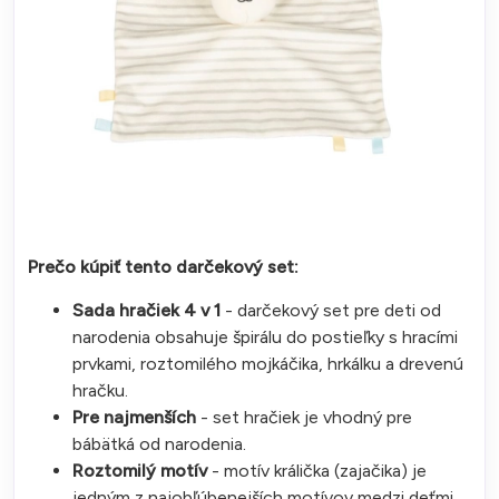
Prečo kúpiť tento darčekový set:
Sada hračiek 4 v 1
- darčekový set pre deti od
narodenia obsahuje špirálu do postieľky s hracími
prvkami, roztomilého mojkáčika, hrkálku a drevenú
hračku.
Pre najmenších
- set hračiek je vhodný pre
bábätká od narodenia.
Roztomilý motív
- motív králička (zajačika) je
jedným z najobľúbenejších motívov medzi deťmi.