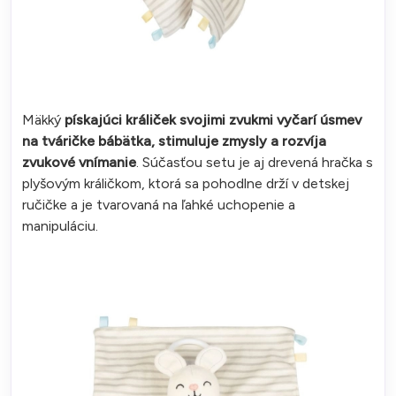
Mäkký
pískajúci králiček svojimi zvukmi vyčarí úsmev
na tváričke bábätka, stimuluje zmysly a rozvíja
zvukové vnímanie
. Súčasťou setu je aj drevená hračka s
plyšovým králičkom, ktorá sa pohodlne drží v detskej
ručičke a je tvarovaná na ľahké uchopenie a
manipuláciu.