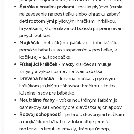
Špirála s hracími prvkami
- mäkká plyšová špirála
na zavesenie na postieľku alebo ohrádku zabaví
deti roztomilými plyšovými hračkami, hrkálkou,
hryzátkami, ktoré uľavia od bolesti pri prerezávaní
prvých zúbkov.
Mojkáčik
- hebučký mojkáčik v podobe králička
pomôže bábätku so zaspávaním v postieľke, v
kočíku aj v autosedačke.
Pískajúci králiček
- mäkký králiček stimuluje
zmysly a vykúzli úsmev na tvári bábätka.
Drevená hračka
- drevená hračka s plyšovým
králičkom je ďalšou zábavnou hračkou z tejto
kúzelnej sady pre bábätko.
Neutrálne farby
- vďaka neutrálnym farbám je
darčekový set vhodný pre dievčatká aj chlapcov.
Rozvoj schopností
- pri hre s drevenými hračkami
a mojkáčikom bábätko zdokonaľuje jemnú
motoriku, stimuluje zmysly, trénuje úchop,