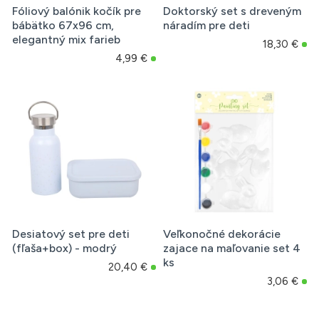
Fóliový balónik kočík pre
Doktorský set s dreveným
bábätko 67x96 cm,
náradím pre deti
elegantný mix farieb
18,30 €
4,99 €
Desiatový set pre deti
Veľkonočné dekorácie
(fľaša+box) - modrý
zajace na maľovanie set 4
ks
20,40 €
3,06 €