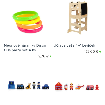
Neónové náramky Disco
Učiaca veža 4v1 Levíček
80s party set 4 ks
123,00 €
2,76 €