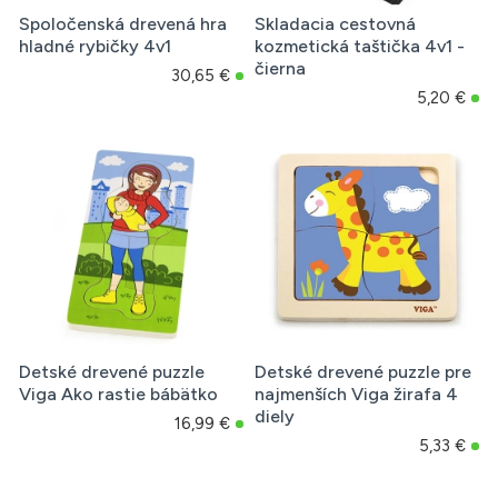
Spoločenská drevená hra
Skladacia cestovná
hladné rybičky 4v1
kozmetická taštička 4v1 -
čierna
30,65 €
5,20 €
Detské drevené puzzle
Detské drevené puzzle pre
Viga Ako rastie bábätko
najmenších Viga žirafa 4
diely
16,99 €
5,33 €