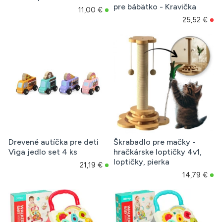
pre bábätko - Kravička
11,00 €
25,52 €
Drevené autíčka pre deti
Škrabadlo pre mačky -
Viga jedlo set 4 ks
hračkárske loptičky 4v1,
loptičky, pierka
21,19 €
14,79 €